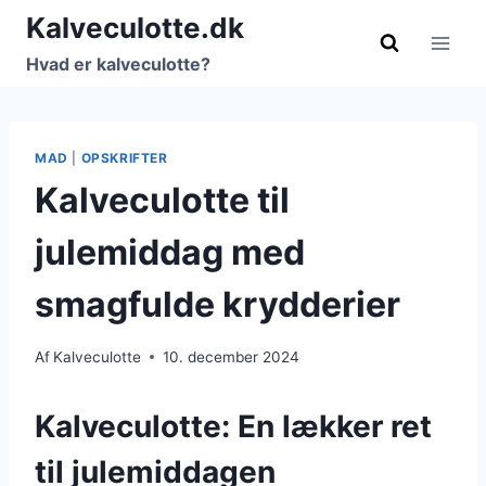
Fortsæt
Kalveculotte.dk
til
Hvad er kalveculotte?
indhold
MAD
|
OPSKRIFTER
Kalveculotte til
julemiddag med
smagfulde krydderier
Af
Kalveculotte
10. december 2024
Kalveculotte: En lækker ret
til julemiddagen