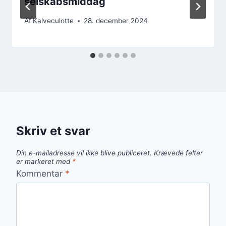
selskabsmiddag
Af
Kalveculotte
28. december 2024
Skriv et svar
Din e-mailadresse vil ikke blive publiceret.
Krævede felter
er markeret med
*
Kommentar
*