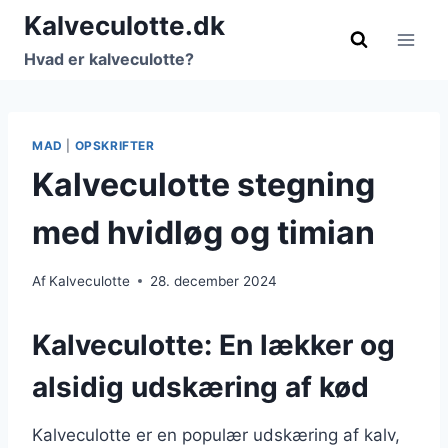
Fortsæt
Kalveculotte.dk
til
Hvad er kalveculotte?
indhold
MAD
|
OPSKRIFTER
Kalveculotte stegning
med hvidløg og timian
Af
Kalveculotte
28. december 2024
Kalveculotte: En lækker og
alsidig udskæring af kød
Kalveculotte er en populær udskæring af kalv,