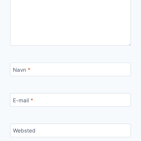
Navn
*
E-mail
*
Websted