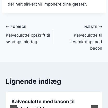
der helt sikkert vil imponere dine gæster.
Indlægsnavigation
FORRIGE
NÆSTE
Kalveculotte opskrift til
Kalveculotte til
søndagsmiddag
festmiddag med
bacon
Lignende indlæg
Kalveculotte med bacon til