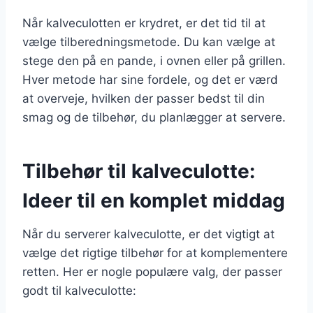
Når kalveculotten er krydret, er det tid til at
vælge tilberedningsmetode. Du kan vælge at
stege den på en pande, i ovnen eller på grillen.
Hver metode har sine fordele, og det er værd
at overveje, hvilken der passer bedst til din
smag og de tilbehør, du planlægger at servere.
Tilbehør til kalveculotte:
Ideer til en komplet middag
Når du serverer kalveculotte, er det vigtigt at
vælge det rigtige tilbehør for at komplementere
retten. Her er nogle populære valg, der passer
godt til kalveculotte: