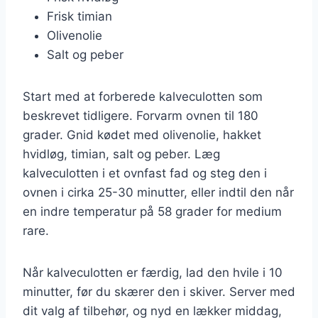
Frisk timian
Olivenolie
Salt og peber
Start med at forberede kalveculotten som
beskrevet tidligere. Forvarm ovnen til 180
grader. Gnid kødet med olivenolie, hakket
hvidløg, timian, salt og peber. Læg
kalveculotten i et ovnfast fad og steg den i
ovnen i cirka 25-30 minutter, eller indtil den når
en indre temperatur på 58 grader for medium
rare.
Når kalveculotten er færdig, lad den hvile i 10
minutter, før du skærer den i skiver. Server med
dit valg af tilbehør, og nyd en lækker middag,