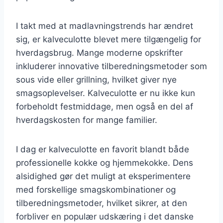
I takt med at madlavningstrends har ændret
sig, er kalveculotte blevet mere tilgængelig for
hverdagsbrug. Mange moderne opskrifter
inkluderer innovative tilberedningsmetoder som
sous vide eller grillning, hvilket giver nye
smagsoplevelser. Kalveculotte er nu ikke kun
forbeholdt festmiddage, men også en del af
hverdagskosten for mange familier.
I dag er kalveculotte en favorit blandt både
professionelle kokke og hjemmekokke. Dens
alsidighed gør det muligt at eksperimentere
med forskellige smagskombinationer og
tilberedningsmetoder, hvilket sikrer, at den
forbliver en populær udskæring i det danske