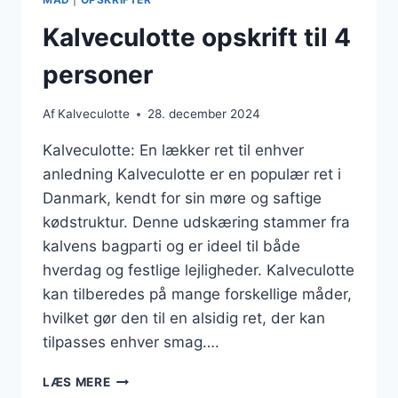
Kalveculotte opskrift til 4
personer
Af
Kalveculotte
28. december 2024
Kalveculotte: En lækker ret til enhver
anledning Kalveculotte er en populær ret i
Danmark, kendt for sin møre og saftige
kødstruktur. Denne udskæring stammer fra
kalvens bagparti og er ideel til både
hverdag og festlige lejligheder. Kalveculotte
kan tilberedes på mange forskellige måder,
hvilket gør den til en alsidig ret, der kan
tilpasses enhver smag….
KALVECULOTTE
LÆS MERE
OPSKRIFT