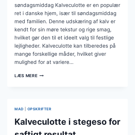
søndagsmiddag Kalveculotte er en populær
ret i danske hjem, især til søndagsmiddag
med familien. Denne udskæring af kalv er
kendt for sin møre tekstur og rige smag,
hvilket gør den til et ideelt valg til festlige
lejligheder. Kalveculotte kan tilberedes på
mange forskellige måder, hvilket giver
mulighed for at variere…
KALVECULOTTE
LÆS MERE
TIL
SØNDAGSMIDDAG
MED
FAMILIEN
MAD
|
OPSKRIFTER
Kalveculotte i stegeso for
saftigt resultat