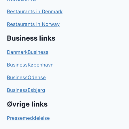
Restaurants in Denmark
Restaurants in Norway
Business links
DanmarkBusiness
BusinessKøbenhavn
BusinessOdense
BusinessEsbjerg
Øvrige links
Pressemeddelelse