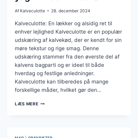
Af
Kalveculotte
28. december 2024
Kalveculotte: En lækker og alsidig ret til
enhver lejlighed Kalveculotte er en populær
udskæring af kalvekød, der er kendt for sin
møre tekstur og rige smag. Denne
udskæring stammer fra den øverste del af
kalvens bagparti og er ideel til både
hverdag og festlige anledninger.
Kalveculotte kan tilberedes på mange
forskellige måder, hvilket gør den…
KALVECULTTE
LÆS MERE
MED
GRÆSK
YOGHURT
SOM
TILBEHØR
MAD
|
OPSKRIFTER