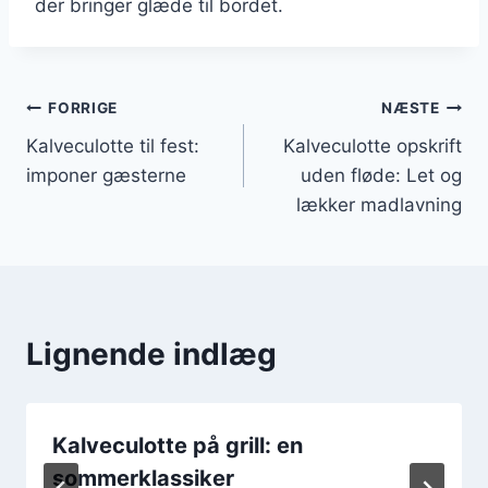
der bringer glæde til bordet.
Indlægsnavigation
FORRIGE
NÆSTE
Kalveculotte til fest:
Kalveculotte opskrift
imponer gæsterne
uden fløde: Let og
lækker madlavning
Lignende indlæg
Kalveculotte på grill: en
sommerklassiker