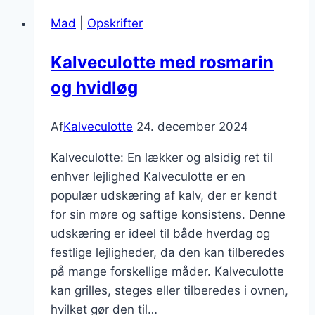
fra
Mad
|
Opskrifter
haven
Kalveculotte med rosmarin
og hvidløg
Af
Kalveculotte
24. december 2024
Kalveculotte: En lækker og alsidig ret til
enhver lejlighed Kalveculotte er en
populær udskæring af kalv, der er kendt
for sin møre og saftige konsistens. Denne
udskæring er ideel til både hverdag og
festlige lejligheder, da den kan tilberedes
på mange forskellige måder. Kalveculotte
kan grilles, steges eller tilberedes i ovnen,
hvilket gør den til…