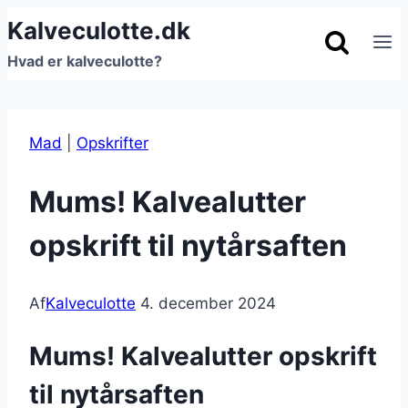
Fortsæt
Kalveculotte.dk
til
Hvad er kalveculotte?
indhold
Mad
|
Opskrifter
Mums! Kalvealutter
opskrift til nytårsaften
Af
Kalveculotte
4. december 2024
Mums! Kalvealutter opskrift
til nytårsaften