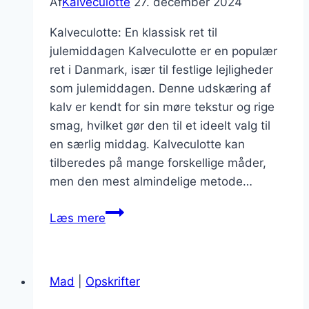
Af
Kalveculotte
27. december 2024
Kalveculotte: En klassisk ret til
julemiddagen Kalveculotte er en populær
ret i Danmark, især til festlige lejligheder
som julemiddagen. Denne udskæring af
kalv er kendt for sin møre tekstur og rige
smag, hvilket gør den til et ideelt valg til
en særlig middag. Kalveculotte kan
tilberedes på mange forskellige måder,
men den mest almindelige metode…
Kalveculotte
Læs mere
til
julemiddag
med
Mad
|
Opskrifter
rodfrugter