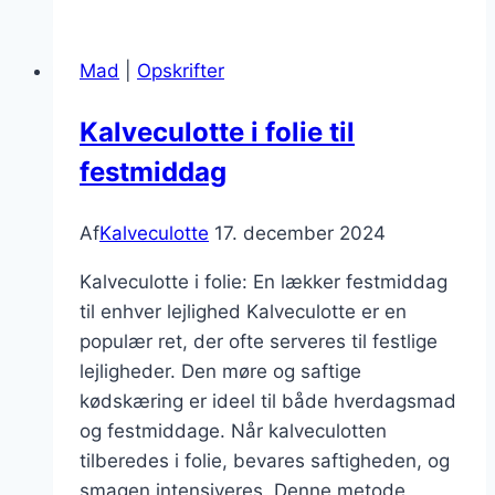
svampe
og
Mad
|
Opskrifter
flødesovs
i
Kalveculotte i folie til
ovnen
festmiddag
Af
Kalveculotte
17. december 2024
Kalveculotte i folie: En lækker festmiddag
til enhver lejlighed Kalveculotte er en
populær ret, der ofte serveres til festlige
lejligheder. Den møre og saftige
kødskæring er ideel til både hverdagsmad
og festmiddage. Når kalveculotten
tilberedes i folie, bevares saftigheden, og
smagen intensiveres. Denne metode