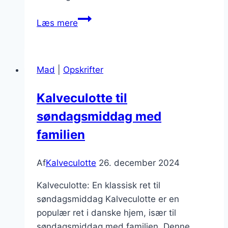
Kalveculotte
Læs mere
med
rosmarin
og
Mad
|
Opskrifter
hvidløg
Kalveculotte til
søndagsmiddag med
familien
Af
Kalveculotte
26. december 2024
Kalveculotte: En klassisk ret til
søndagsmiddag Kalveculotte er en
populær ret i danske hjem, især til
søndagsmiddag med familien. Denne