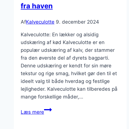
fra haven
Af
Kalveculotte
9. december 2024
Kalveculotte: En lækker og alsidig
udskæring af kød Kalveculotte er en
populær udskæring af kalv, der stammer
fra den øverste del af dyrets bagparti.
Denne udskæring er kendt for sin møre
tekstur og rige smag, hvilket gør den til et
ideelt valg til både hverdag og festlige
lejligheder. Kalveculotte kan tilberedes på
mange forskellige måder,…
Kalveculotte
Læs mere
med
rodfrugter