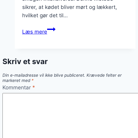
sikrer, at kødet bliver mørt og lækkert,
hvilket gør det til…
Kalveculotte
Læs mere
i
folie
til
Skriv et svar
festmiddag
Din e-mailadresse vil ikke blive publiceret.
Krævede felter er
markeret med
*
Kommentar
*