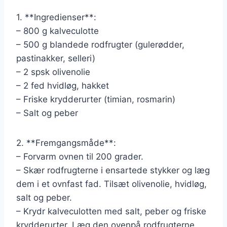
1. **Ingredienser**:
– 800 g kalveculotte
– 500 g blandede rodfrugter (gulerødder,
pastinakker, selleri)
– 2 spsk olivenolie
– 2 fed hvidløg, hakket
– Friske krydderurter (timian, rosmarin)
– Salt og peber
2. **Fremgangsmåde**:
– Forvarm ovnen til 200 grader.
– Skær rodfrugterne i ensartede stykker og læg
dem i et ovnfast fad. Tilsæt olivenolie, hvidløg,
salt og peber.
– Krydr kalveculotten med salt, peber og friske
krydderurter. Læg den ovenpå rodfrugterne.