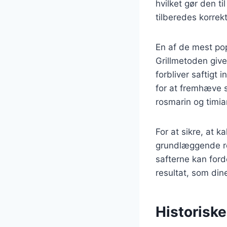
hvilket gør den t
tilberedes korrek
En af de mest pop
Grillmetoden give
forbliver saftigt 
for at fremhæve 
rosmarin og timia
For at sikre, at k
grundlæggende ret
safterne kan ford
resultat, som dine
Historiske