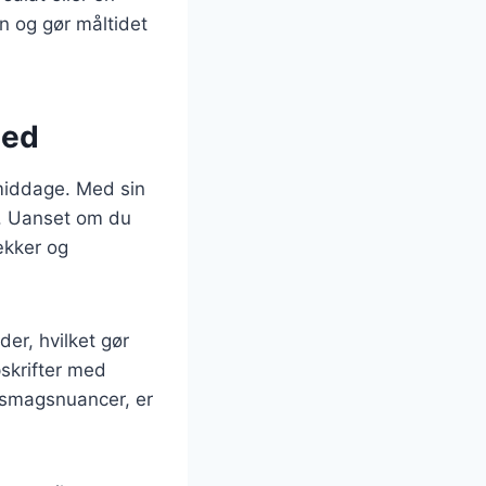
ken og gør måltidet
hed
smiddage. Med sin
v. Uanset om du
lækker og
er, hvilket gør
skrifter med
e smagsnuancer, er