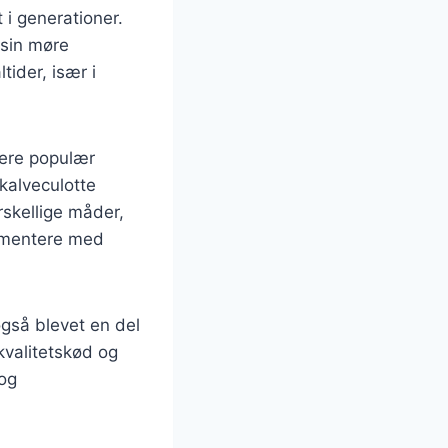
 i generationer.
 sin møre
tider, især i
mere populær
kalveculotte
rskellige måder,
erimentere med
også blevet en del
kvalitetskød og
 og