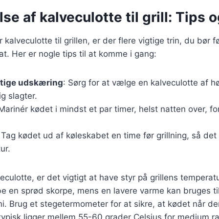
e af kalveculotte til grill: Tips o
alveculotte til grillen, er der flere vigtige trin, du bør f
t. Her er nogle tips til at komme i gang:
gtige udskæring
: Sørg for at vælge en kalveculotte af høj
ig slagter.
 Marinér kødet i mindst et par timer, helst natten over, f
 Tag kødet ud af køleskabet en time før grillning, så det
ur.
veculotte, er det vigtigt at have styr på grillens tempera
kabe en sprød skorpe, mens en lavere varme kan bruges til
i. Brug et stegetermometer for at sikre, at kødet når d
ypisk ligger mellem 55-60 grader Celsius for medium ra