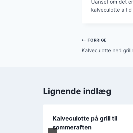
Uanset om det er 
kalveculotte alti
Indlægsnavi
FORRIGE
Kalveculotte ned grillm
Lignende indlæg
Kalveculotte på grill til
a smag
sommeraften