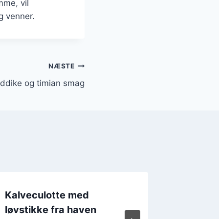
mme, vil
g venner.
NÆSTE
eddike og timian smag
Kalveculotte med
Kalvecul
løvstikke fra haven
anretni