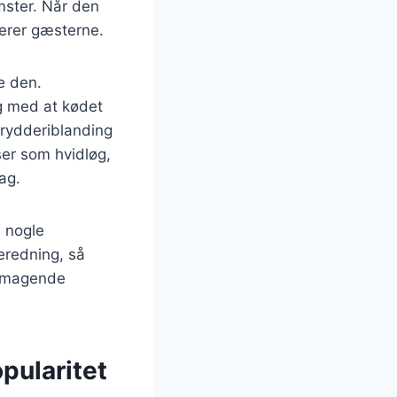
omster. Når den
nerer gæsterne.
e den.
ig med at kødet
 krydderiblanding
ser som hvidløg,
ag.
e nogle
beredning, så
elsmagende
pularitet