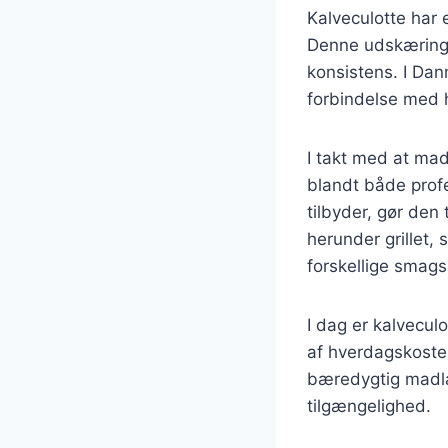
Kalveculotte har 
Denne udskæring 
konsistens. I Danm
forbindelse med h
I takt med at mad
blandt både prof
tilbyder, gør den
herunder grillet, 
forskellige smagsp
I dag er kalvecul
af hverdagskoste
bæredygtig madla
tilgængelighed.