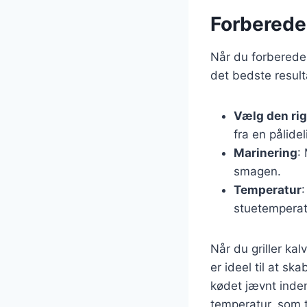
Forberedels
Når du forbereder k
det bedste resulta
Vælg den ri
fra en pålidel
Marinering
:
smagen.
Temperatur
:
stuetemperat
Når du griller kal
er ideel til at s
kødet jævnt inden
temperatur, som t