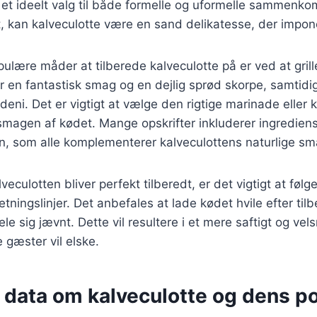
il et ideelt valg til både formelle og uformelle sammenk
t, kan kalveculotte være en sand delikatesse, der impo
ulære måder at tilberede kalveculotte på er ved at grill
r en fantastisk smag og en dejlig sprød skorpe, samtid
indeni. Det er vigtigt at vælge den rigtige marinade eller
smagen af kødet. Mange opskrifter inkluderer ingredien
n, som alle komplementerer kalveculottens naturlige sm
alveculotten bliver perfekt tilberedt, er det vigtigt at følg
ningslinjer. Det anbefales at lade kødet hvile efter til
ele sig jævnt. Dette vil resultere i et mere saftigt og v
 gæster vil elske.
 data om kalveculotte og dens po