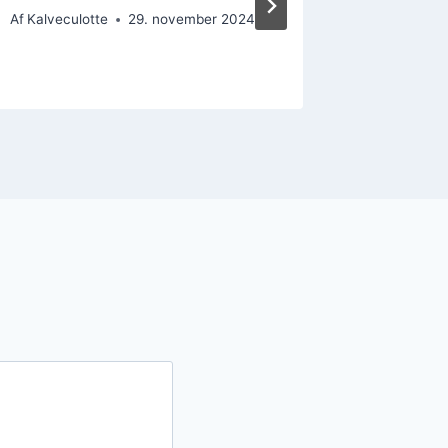
Af
Kalveculotte
29. november 2024
Af
Kalvecul