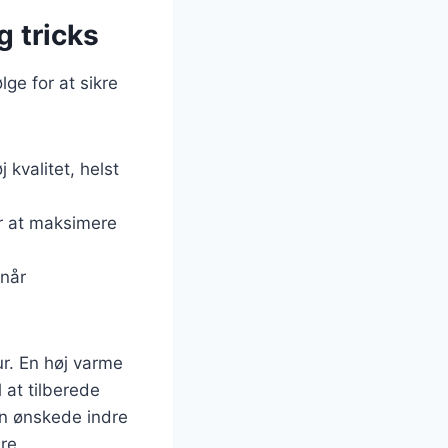
g tricks
ølge for at sikre
 kvalitet, helst
or at maksimere
 når
tur. En høj varme
 at tilberede
en ønskede indre
re.