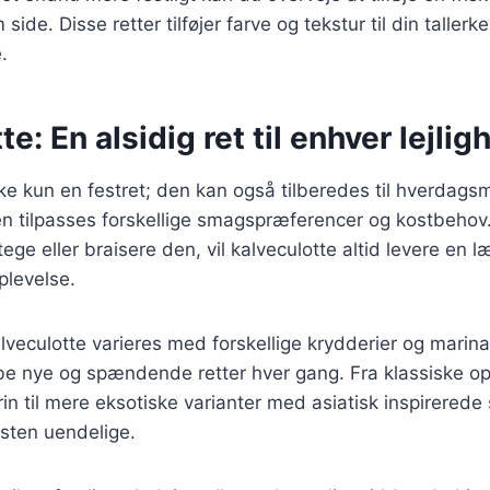
 side. Disse retter tilføjer farve og tekstur til din taller
.
e: En alsidig ret til enhver lejlig
kke kun en festret; den kan også tilberedes til hverdag
en tilpasses forskellige smagspræferencer og kostbeho
stege eller braisere den, vil kalveculotte altid levere en 
oplevelse.
veculotte varieres med forskellige krydderier og marinad
be nye og spændende retter hver gang. Fra klassiske op
in til mere eksotiske varianter med asiatisk inspirered
sten uendelige.