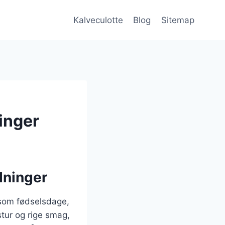
Kalveculotte
Blog
Sitemap
ninger
edninger
r som fødselsdage,
stur og rige smag,