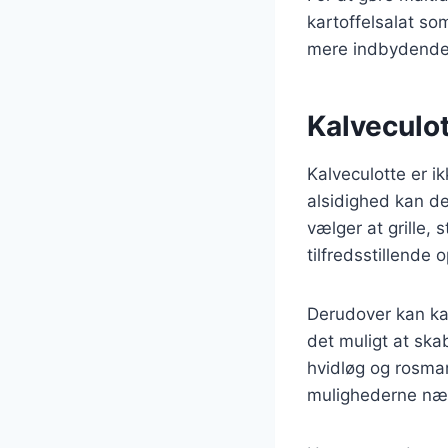
kartoffelsalat som
mere indbydende
Kalveculott
Kalveculotte er i
alsidighed kan d
vælger at grille, 
tilfredsstillende 
Derudover kan kal
det muligt at ska
hvidløg og rosmar
mulighederne næ