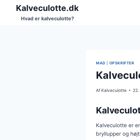
Fortsæt
Kalveculotte.dk
til
Hvad er kalveculotte?
indhold
MAD
|
OPSKRIFTER
Kalveculo
Af
Kalveculotte
22.
Kalveculot
Kalveculotte er e
bryllupper og høj