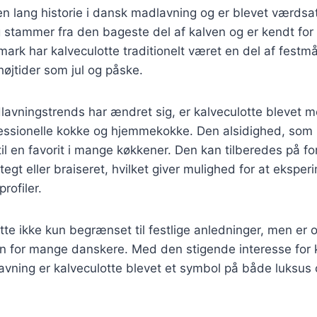
en lang historie i dansk madlavning og er blevet værdsat
stammer fra den bageste del af kalven og er kendt for
ark har kalveculotte traditionelt været en del af festmål
øjtider som jul og påske.
lavningstrends har ændret sig, er kalveculotte blevet 
essionelle kokke og hjemmekokke. Den alsidighed, som 
 til en favorit i mange køkkener. Den kan tilberedes på fo
stegt eller braiseret, hvilket giver mulighed for at eksp
rofiler.
otte ikke kun begrænset til festlige anledninger, men er 
n for mange danskere. Med den stigende interesse for 
vning er kalveculotte blevet et symbol på både luksus