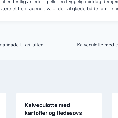
til en festlig anledning eller en hyggelig middag derhje
d være et fremragende valg, der vil glæde både familie o
gation
arinade til grillaften
Kalveculotte med 
Kalveculotte med
kartofler og flødesovs