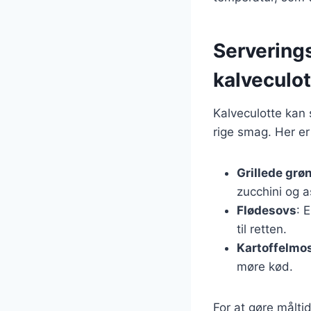
Servering
kalveculo
Kalveculotte kan
rige smag. Her er
Grillede grø
zucchini og as
Flødesovs
: 
til retten.
Kartoffelmo
møre kød.
For at gøre måltid