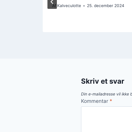
ber 2024
Af
Kalveculotte
25. december 2024
Skriv et svar
Din e-mailadresse vil ikke b
Kommentar
*