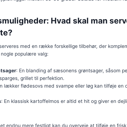
smuligheder: Hvad skal man serve
tte?
 serveres med en række forskellige tilbehør, der kompl
 nogle populære valg:
ntsager
: En blanding af sæsonens grøntsager, såsom pe
parges, grillet til perfektion.
En lækker flødesovs med svampe eller løg kan tilføje en
s
: En klassisk kartoffelmos er altid et hit og giver en dejli
et endnu mere festligt kan du overveje at tilføje en frisk 