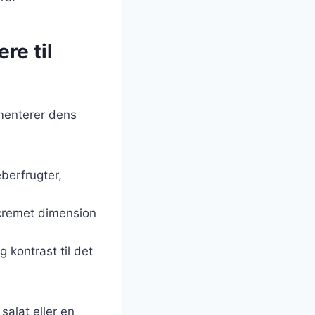
re til
ementerer dens
berfrugter,
 cremet dimension
g kontrast til det
salat eller en