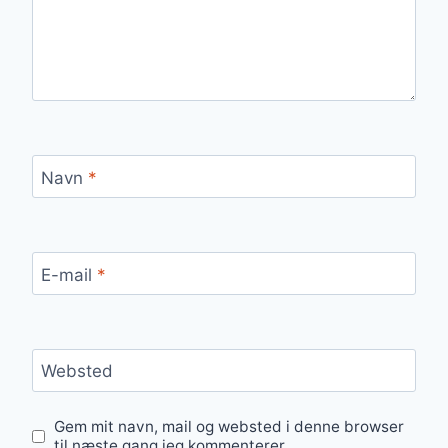
Navn
*
E-mail
*
Websted
Gem mit navn, mail og websted i denne browser
til næste gang jeg kommenterer.