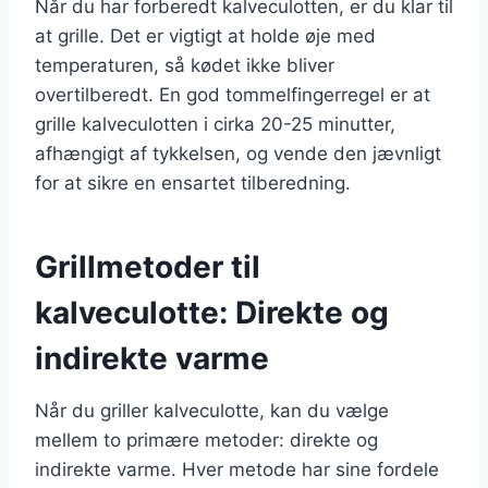
Når du har forberedt kalveculotten, er du klar til
at grille. Det er vigtigt at holde øje med
temperaturen, så kødet ikke bliver
overtilberedt. En god tommelfingerregel er at
grille kalveculotten i cirka 20-25 minutter,
afhængigt af tykkelsen, og vende den jævnligt
for at sikre en ensartet tilberedning.
Grillmetoder til
kalveculotte: Direkte og
indirekte varme
Når du griller kalveculotte, kan du vælge
mellem to primære metoder: direkte og
indirekte varme. Hver metode har sine fordele