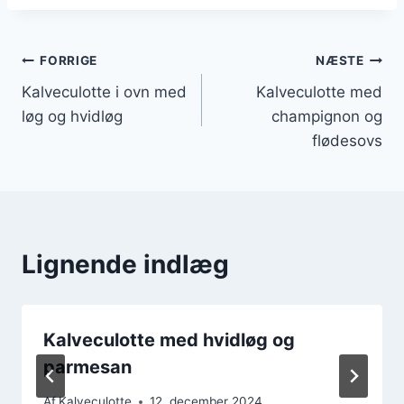
Indlægsnavigation
FORRIGE
NÆSTE
Kalveculotte i ovn med
Kalveculotte med
løg og hvidløg
champignon og
flødesovs
Lignende indlæg
Kalveculotte med hvidløg og
parmesan
Af
Kalveculotte
12. december 2024