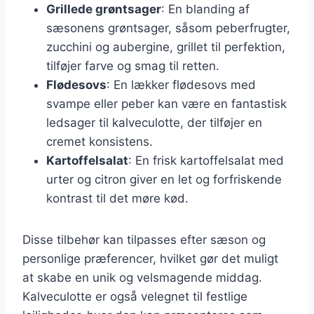
Grillede grøntsager
: En blanding af
sæsonens grøntsager, såsom peberfrugter,
zucchini og aubergine, grillet til perfektion,
tilføjer farve og smag til retten.
Flødesovs
: En lækker flødesovs med
svampe eller peber kan være en fantastisk
ledsager til kalveculotte, der tilføjer en
cremet konsistens.
Kartoffelsalat
: En frisk kartoffelsalat med
urter og citron giver en let og forfriskende
kontrast til det møre kød.
Disse tilbehør kan tilpasses efter sæson og
personlige præferencer, hvilket gør det muligt
at skabe en unik og velsmagende middag.
Kalveculotte er også velegnet til festlige