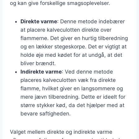
og kan give forskellige smagsoplevelser.
Direkte varme
: Denne metode indebærer
at placere kalveculotten direkte over
flammerne. Det giver en hurtig tilberedning
og en lækker stegeskorpe. Det er vigtigt at
holde øje med kødet for at undgå, at det
bliver brændt.
Indirekte varme
: Ved denne metode
placeres kalveculotten væk fra direkte
flamme, hvilket giver en langsommere og
mere jævn tilberedning. Dette er ideelt for
større stykker kød, da det hjælper med at
bevare saftigheden.
Valget mellem direkte og indirekte varme