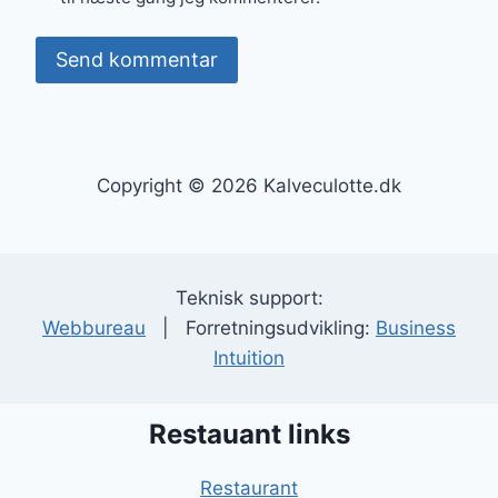
Copyright © 2026 Kalveculotte.dk
Teknisk support:
Webbureau
| Forretningsudvikling:
Business
Intuition
Restauant links
Restaurant