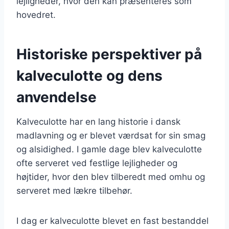
lejligheder, hvor den kan præsenteres som
hovedret.
Historiske perspektiver på
kalveculotte og dens
anvendelse
Kalveculotte har en lang historie i dansk
madlavning og er blevet værdsat for sin smag
og alsidighed. I gamle dage blev kalveculotte
ofte serveret ved festlige lejligheder og
højtider, hvor den blev tilberedt med omhu og
serveret med lækre tilbehør.
I dag er kalveculotte blevet en fast bestanddel