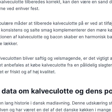
kalveculotte tilberedes korrekt, kan den være en sand d
ne ved enhver fest.
ulære måder at tilberede kalveculotte på er ved at tilfø
 konsistens og salte smag komplementerer den møre k
tionen af kalveculotte og bacon skaber en harmonisk ba
e lækker.
alveculotten bliver saftig og velsmagende, er det vigtigt
et anbefales at købe kalveculotte fra en pålidelig slagte
t er friskt og af høj kvalitet.
 data om kalveculotte og dens po
 en lang historie i dansk madlavning. Denne udskæring 
lven og har været en del af det danske køkken i mange 