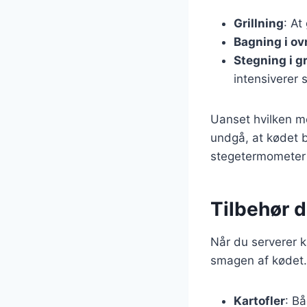
Grillning
: At
Bagning i ov
Stegning i g
intensiverer
Uanset hvilken me
undgå, at kødet b
stegetermometer f
Tilbehør 
Når du serverer ka
smagen af kødet. 
Kartofler
: B