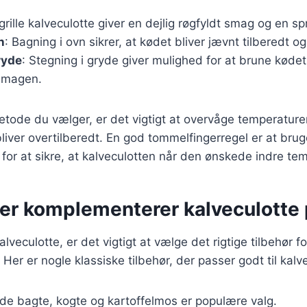
 grille kalveculotte giver en dejlig røgfyldt smag og en s
n
: Bagning i ovn sikrer, at kødet bliver jævnt tilberedt og 
ryde
: Stegning i gryde giver mulighed for at brune kødet 
 smagen.
tode du vælger, er det vigtigt at overvåge temperaturen
liver overtilberedt. En god tommelfingerregel er at brug
or at sikre, at kalveculotten når den ønskede indre tem
der komplementerer kalveculotte 
lveculotte, er det vigtigt at vælge det rigtige tilbehør 
Her er nogle klassiske tilbehør, der passer godt til kalv
åde bagte, kogte og kartoffelmos er populære valg.