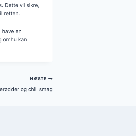
 Dette vil sikre,
l retten.
l have en
og omhu kan
NÆSTE
erødder og chili smag