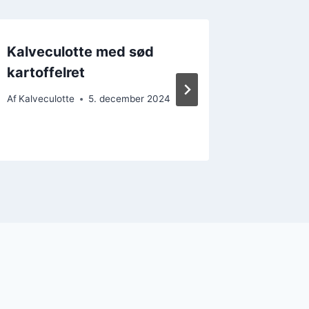
Kalveculotte med sød
Kalvecu
kartoffelret
nytårsa
gæster
Af
Kalveculotte
5. december 2024
Af
Kalvecul