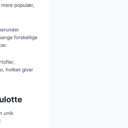
t mere populær,
herunder
mange forskellige
cer.
tofler,
o, hvilket giver
ulotte
n unik
: