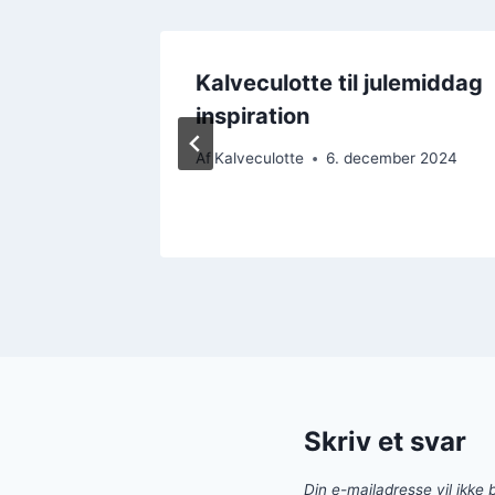
t til 4
Kalveculotte til julemiddag
em at
inspiration
Af
Kalveculotte
6. december 2024
er 2024
Skriv et svar
Din e-mailadresse vil ikke b