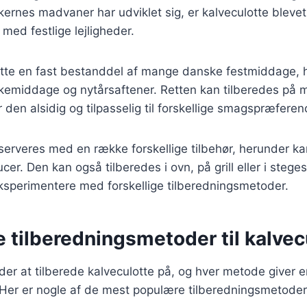
ernes madvaner har udviklet sig, er kalveculotte bleve
 med festlige lejligheder.
lotte en fast bestanddel af mange danske festmiddage, 
skemiddage og nytårsaftener. Retten kan tilberedes på 
 den alsidig og tilpasselig til forskellige smagspræferen
serveres med en række forskellige tilbehør, herunder kar
er. Den kan også tilberedes i ovn, på grill eller i steges
ksperimentere med forskellige tilberedningsmetoder.
e tilberedningsmetoder til kalvec
r at tilberede kalveculotte på, og hver metode giver e
Her er nogle af de mest populære tilberedningsmetoder