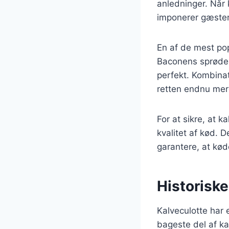
anledninger. Når 
imponerer gæster
En af de mest pop
Baconens sprøde
perfekt. Kombina
retten endnu mer
For at sikre, at k
kvalitet af kød. D
garantere, at køde
Historiske
Kalveculotte har
bageste del af ka