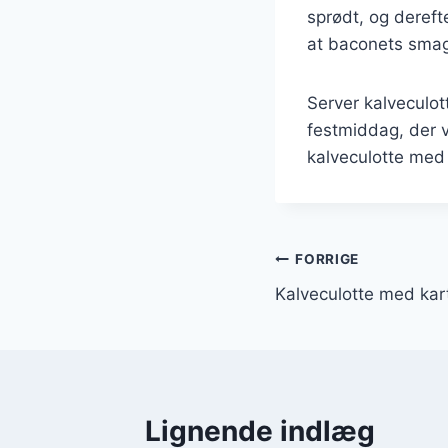
sprødt, og dereft
at baconets smag 
Server kalveculot
festmiddag, der 
kalveculotte med 
Indlægsnavi
FORRIGE
Kalveculotte med kar
Lignende indlæg