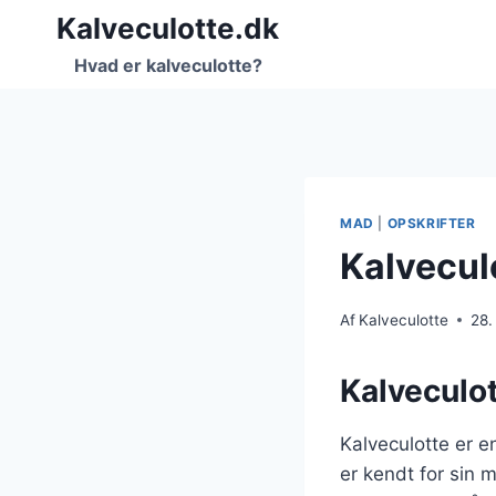
Fortsæt
Kalveculotte.dk
til
Hvad er kalveculotte?
indhold
MAD
|
OPSKRIFTER
Kalvecul
Af
Kalveculotte
28.
Kalveculott
Kalveculotte er e
er kendt for sin m