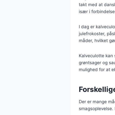
takt med at dansk
især i forbindelse
I dag er kalvecu
julefrokoster, på
måder, hvilket gør
Kalveculotte kan 
grøntsager og sauc
mulighed for at e
Forskellig
Der er mange måde
smagsoplevelse. 