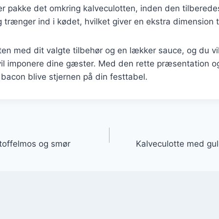
er pakke det omkring kalveculotten, inden den tilberedes.
trænger ind i kødet, hvilket giver en ekstra dimension ti
ten med dit valgte tilbehør og en lækker sauce, og du vi
vil imponere dine gæster. Med den rette præsentation 
bacon blive stjernen på din festtabel.
gation
toffelmos og smør
Kalveculotte med gul