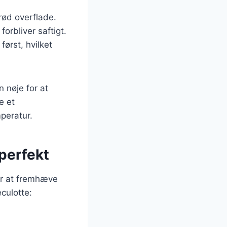
prød overflade.
forbliver saftigt.
først, hvilket
 nøje for at
e et
peratur.
perfekt
for at fremhæve
eculotte: