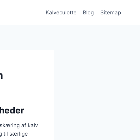
Kalveculotte
Blog
Sitemap
n
igheder
skæring af kalv
 til særlige