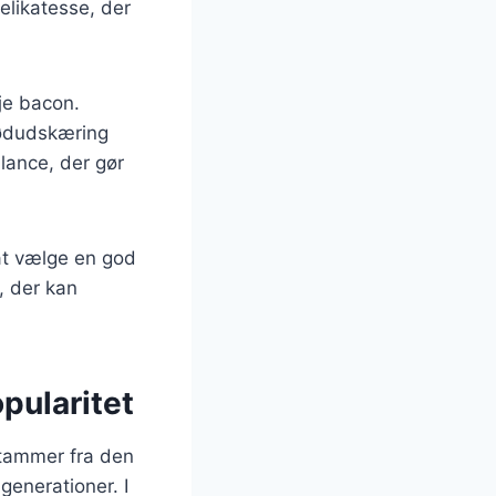
elikatesse, der
je bacon.
ødudskæring
lance, der gør
 at vælge en god
r, der kan
pularitet
stammer fra den
generationer. I