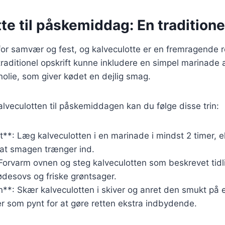
te til påskemiddag: En traditione
for samvær og fest, og kalveculotte er en fremragende ret
traditionel opskrift kunne inkludere en simpel marinade a
nolie, som giver kødet en dejlig smag.
kalveculotten til påskemiddagen kan du følge disse trin:
t**: Læg kalveculotten i en marinade i mindst 2 timer, e
, at smagen trænger ind.
Forvarm ovnen og steg kalveculotten som beskrevet tidl
desovs og friske grøntsager.
**: Skær kalveculotten i skiver og anret den smukt på et 
er som pynt for at gøre retten ekstra indbydende.