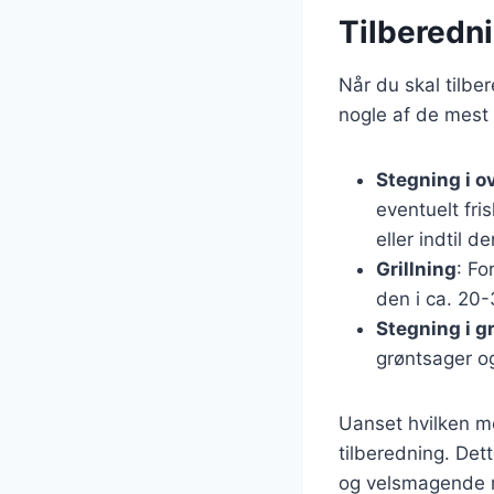
Tilberedni
Når du skal tilbe
nogle af de mest
Stegning i o
eventuelt fri
eller indtil 
Grillning
: Fo
den i ca. 20-
Stegning i g
grøntsager og
Uanset hvilken me
tilberedning. Dett
og velsmagende r