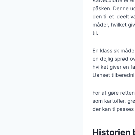
Kalveculotte er e
påsken. Denne uds
den til et ideelt 
måder, hvilket gi
til.
En klassisk måde 
en dejlig sprød ov
hvilket giver en 
Uanset tilberedni
For at gøre rett
som kartofler, grø
der kan tilpasse
Historien 