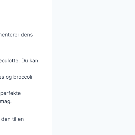
ementerer dens
veculotte. Du kan
es og broccoli
 perfekte
smag.
 den til en