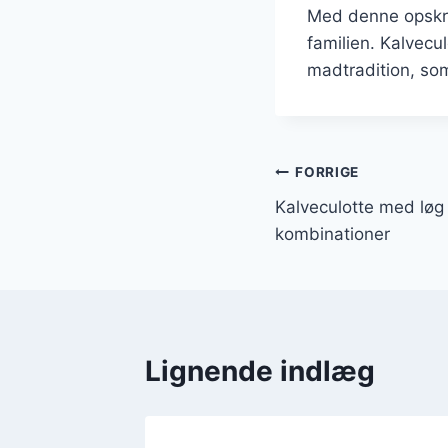
Med denne opskri
familien. Kalvecu
madtradition, som
Indlægsnavi
FORRIGE
Kalveculotte med løg
kombinationer
Lignende indlæg