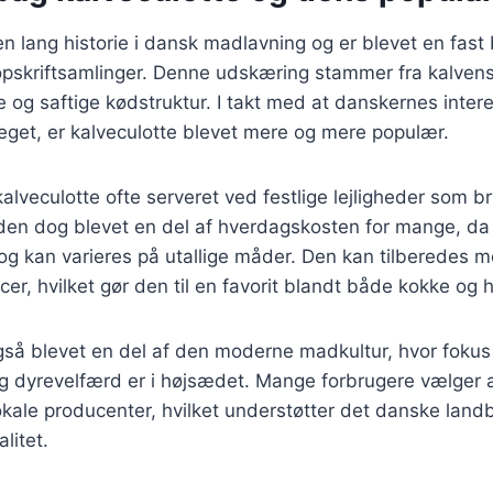
en lang historie i dansk madlavning og er blevet en fast
opskriftsamlinger. Denne udskæring stammer fra kalvens
e og saftige kødstruktur. I takt med at danskernes inter
teget, er kalveculotte blevet mere og mere populær.
kalveculotte ofte serveret ved festlige lejligheder som b
r den dog blevet en del af hverdagskosten for mange, da 
og kan varieres på utallige måder. Den kan tilberedes m
cer, hvilket gør den til en favorit blandt både kokke o
gså blevet en del af den moderne madkultur, hvor fokus
 dyrevelfærd er i højsædet. Mange forbrugere vælger 
lokale producenter, hvilket understøtter det danske landb
litet.