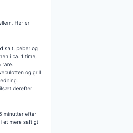
ellem. Her er
d salt, peber og
en i ca. 1 time,
 rare.
veculotten og grill
redning.
ilsæt derefter
5 minutter efter
 i et mere saftigt