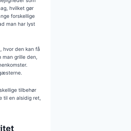
 lejligheder som
ag, hvilket gør
ange forskellige
vad man har lyst
, hvor den kan få
n man grille den,
mmenkomster.
 gæsterne.
ellige tilbehør
til en alsidig ret,
itet