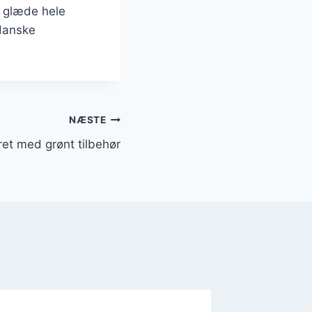
l glæde hele
 danske
NÆSTE
ret med grønt tilbehør