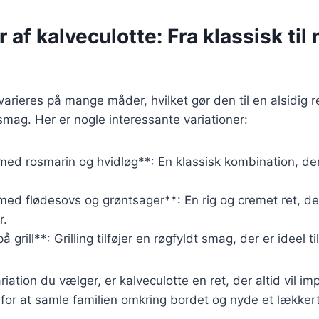
r af kalveculotte: Fra klassisk ti
varieres på mange måder, hvilket gør den til en alsidig r
smag. Her er nogle interessante variationer:
med rosmarin og hvidløg**: En klassisk kombination, der 
med flødesovs og grøntsager**: En rig og cremet ret, der 
r.
å grill**: Grilling tilføjer en røgfyldt smag, der er ideel 
iation du vælger, er kalveculotte en ret, der altid vil i
 for at samle familien omkring bordet og nyde et lække