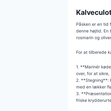
Kalveculot
Påsken er en tid 
denne højtid. En 
rosmarin og olive
For at tilberede 
1. **Marinér køde
over, for at sikre
2. **Stegning**: 
med en lækker flø
3. **Præsentation
friske krydderurt