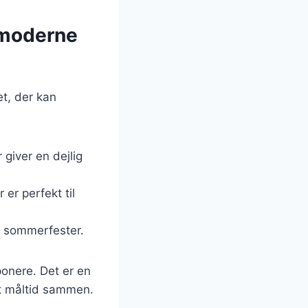
l moderne
et, der kan
giver en dejlig
er perfekt til
til sommerfester.
mponere. Det er en
rt måltid sammen.