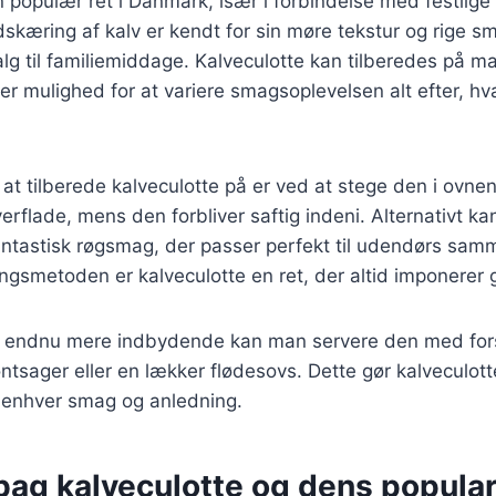
n populær ret i Danmark, især i forbindelse med festlige
kæring af kalv er kendt for sin møre tekstur og rige sm
valg til familiemiddage. Kalveculotte kan tilberedes på m
ver mulighed for at variere smagsoplevelsen alt efter, h
at tilberede kalveculotte på er ved at stege den i ovnen
erflade, mens den forbliver saftig indeni. Alternativt ka
fantastisk røgsmag, der passer perfekt til udendørs sa
ngsmetoden er kalveculotte en ret, der altid imponerer
en endnu mere indbydende kan man servere den med forsk
ntsager eller en lækker flødesovs. Dette gør kalveculotte 
s enhver smag og anledning.
bag kalveculotte og dens popular