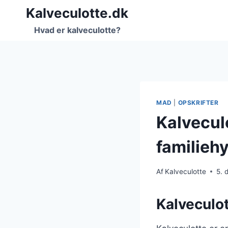
Fortsæt
Kalveculotte.dk
til
Hvad er kalveculotte?
indhold
MAD
|
OPSKRIFTER
Kalveculo
familieh
Af
Kalveculotte
5. 
Kalveculot