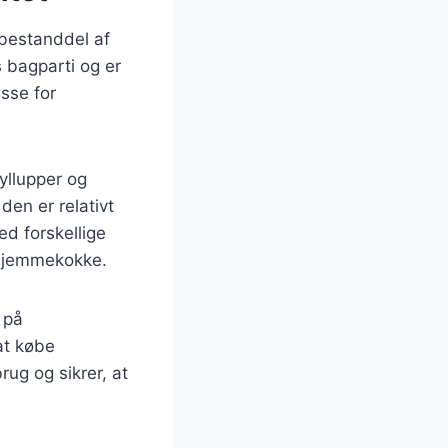
 bestanddel af
 bagparti og er
esse for
ryllupper og
den er relativt
ed forskellige
g hjemmekokke.
 på
at købe
rug og sikrer, at