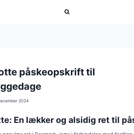
tte påskeopskrift til
yggedage
december 2024
te: En lækker og alsidig ret til p