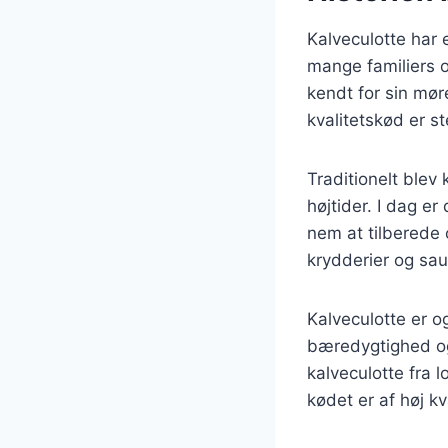
Kalveculotte har 
mange familiers 
kendt for sin mør
kvalitetskød er s
Traditionelt blev 
højtider. I dag e
nem at tilberede 
krydderier og sau
Kalveculotte er o
bæredygtighed og
kalveculotte fra 
kødet er af høj kva