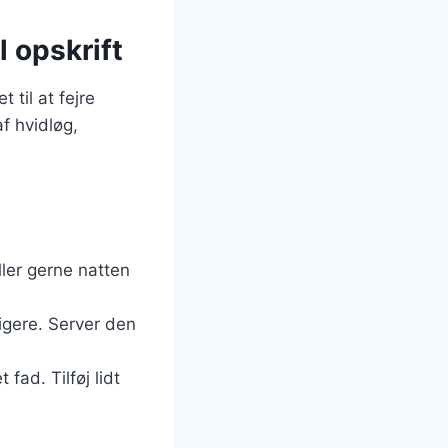
l opskrift
 til at fejre
f hvidløg,
ller gerne natten
igere. Server den
fad. Tilføj lidt