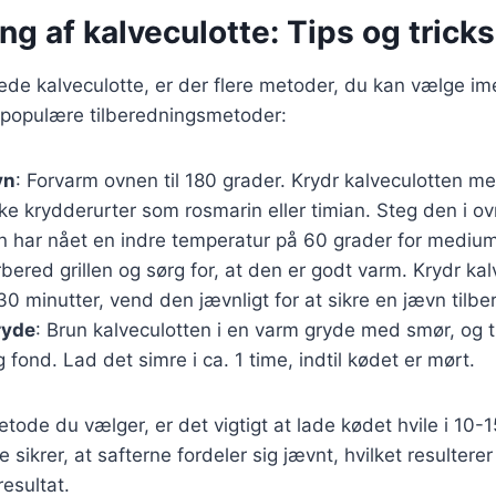
ng af kalveculotte: Tips og tricks
rede kalveculotte, er der flere metoder, du kan vælge im
 populære tilberedningsmetoder:
vn
: Forvarm ovnen til 180 grader. Krydr kalveculotten me
ske krydderurter som rosmarin eller timian. Steg den i ovn
den har nået en indre temperatur på 60 grader for medium
rbered grillen og sørg for, at den er godt varm. Krydr kal
30 minutter, vend den jævnligt for at sikre en jævn tilbe
ryde
: Brun kalveculotten i en varm gryde med smør, og t
 fond. Lad det simre i ca. 1 time, indtil kødet er mørt.
tode du vælger, er det vigtigt at lade kødet hvile i 10-1
e sikrer, at safterne fordeler sig jævnt, hvilket resulterer
esultat.