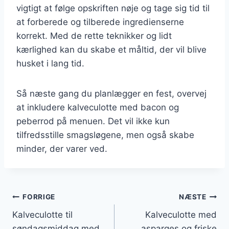
vigtigt at følge opskriften nøje og tage sig tid til
at forberede og tilberede ingredienserne
korrekt. Med de rette teknikker og lidt
kærlighed kan du skabe et måltid, der vil blive
husket i lang tid.
Så næste gang du planlægger en fest, overvej
at inkludere kalveculotte med bacon og
peberrod på menuen. Det vil ikke kun
tilfredsstille smagsløgene, men også skabe
minder, der varer ved.
Indlægsnavigation
FORRIGE
NÆSTE
Kalveculotte til
Kalveculotte med
søndagsmiddag med
asparges og friske