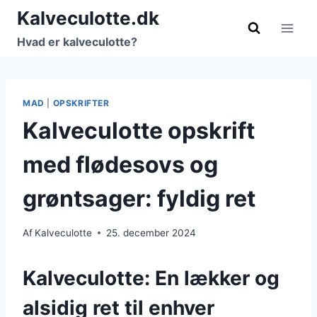
Fortsæt
Kalveculotte.dk
til
Hvad er kalveculotte?
indhold
MAD
|
OPSKRIFTER
Kalveculotte opskrift
med flødesovs og
grøntsager: fyldig ret
Af
Kalveculotte
25. december 2024
Kalveculotte: En lækker og
alsidig ret til enhver