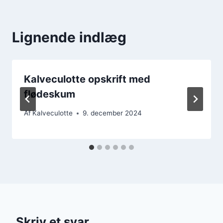
Lignende indlæg
Kalveculotte opskrift med
flødeskum
Af
Kalveculotte
9. december 2024
Skriv et svar