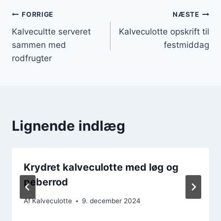
Indlægsnavigation
FORRIGE
NÆSTE
Kalvecultte serveret
Kalveculotte opskrift til
sammen med
festmiddag
rodfrugter
Lignende indlæg
Krydret kalveculotte med løg og
peberrod
Af
Kalveculotte
9. december 2024