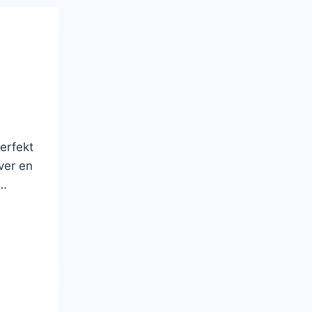
erfekt
ver en
t…