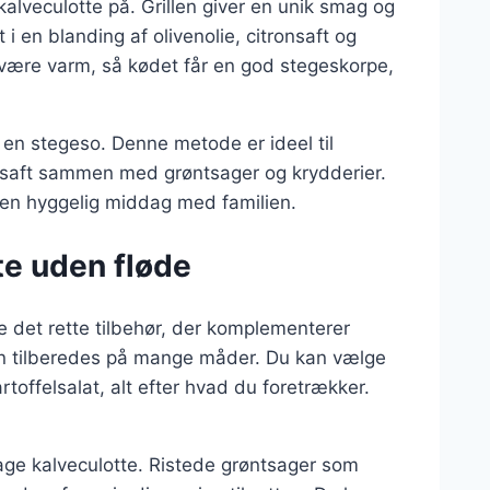
kalveculotte på. Grillen giver en unik smag og
 i en blanding af olivenolie, citronsaft og
al være varm, så kødet får en god stegeskorpe,
i en stegeso. Denne metode er ideel til
n saft sammen med grøntsager og krydderier.
til en hyggelig middag med familien.
tte uden fløde
ge det rette tilbehør, der komplementerer
 kan tilberedes på mange måder. Du kan vælge
rtoffelsalat, alt efter hvad du foretrækker.
sage kalveculotte. Ristede grøntsager som