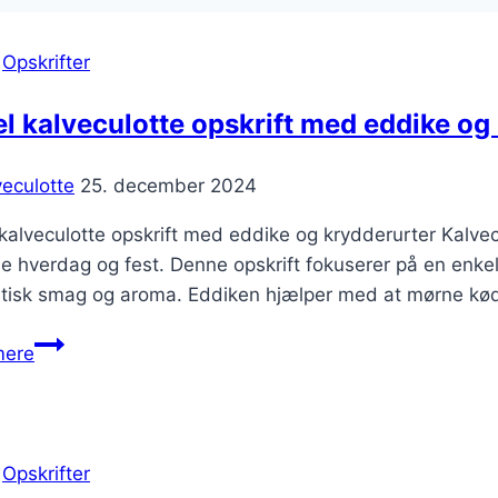
|
Opskrifter
l kalveculotte opskrift med eddike og
veculotte
25. december 2024
kalveculotte opskrift med eddike og krydderurter Kalvecu
de hverdag og fest. Denne opskrift fokuserer på en enke
stisk smag og aroma. Eddiken hjælper med at mørne kød
Enkel
mere
kalveculotte
opskrift
med
eddike
|
Opskrifter
og