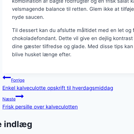
kombination af bagte rodfrugter og en frisk salat
velsmagende balance til retten. Glem ikke at tilføj
nyde saucen.
Til dessert kan du afslutte måltidet med en let og fr
chokoladefondant. Dette vil give en dejlig kontrast
dine gæster tilfredse og glade. Med disse tips ka
blive husket længe efter.
Indlægsnavigation
Forrige
Enkel kalveculotte opskrift til hverdagsmiddag
Næste
Frisk persille over kalveculotten
e indlæg