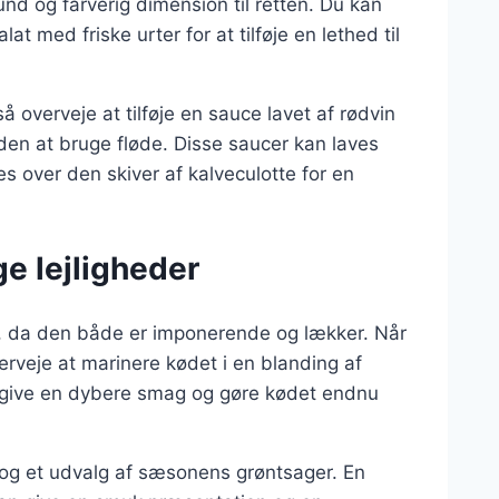
nd og farverig dimension til retten. Du kan
at med friske urter for at tilføje en lethed til
 overveje at tilføje en sauce lavet af rødvin
en at bruge fløde. Disse saucer kan laves
 over den skiver af kalveculotte for en
ige lejligheder
eder, da den både er imponerende og lækker. Når
verveje at marinere kødet i en blanding af
il give en dybere smag og gøre kødet endnu
og et udvalg af sæsonens grøntsager. En