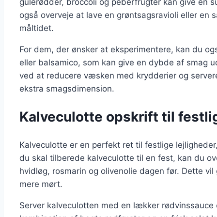
gulerødder, broccoli og peberfrugter kan give en su
også overveje at lave en grøntsagsravioli eller en sal
måltidet.
For dem, der ønsker at eksperimentere, kan du også
eller balsamico, som kan give en dybde af smag ud
ved at reducere væsken med krydderier og serveres
ekstra smagsdimension.
Kalveculotte opskrift til festl
Kalveculotte er en perfekt ret til festlige lejligh
du skal tilberede kalveculotte til en fest, kan du o
hvidløg, rosmarin og olivenolie dagen før. Dette v
mere mørt.
Server kalveculotten med en lækker rødvinssauce 