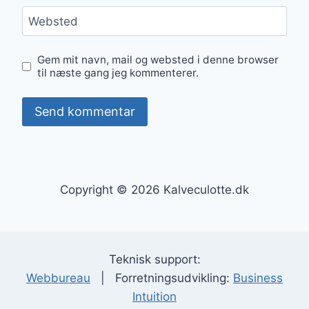
Websted
Gem mit navn, mail og websted i denne browser
til næste gang jeg kommenterer.
Copyright © 2026 Kalveculotte.dk
Teknisk support:
Webbureau
| Forretningsudvikling:
Business
Intuition