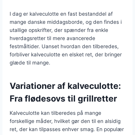
I dag er kalveculotte en fast bestanddel af
mange danske middagsborde, og den findes i
utallige opskrifter, der spænder fra enkle
hverdagsretter til mere avancerede
festmåltider. Uanset hvordan den tilberedes,
forbliver kalveculotte en elsket ret, der bringer
glæde til mange.
Variationer af kalveculotte:
Fra flødesovs til grillretter
Kalveculotte kan tilberedes på mange
forskellige måder, hvilket gør den til en alsidig
ret, der kan tilpasses enhver smag. En populær