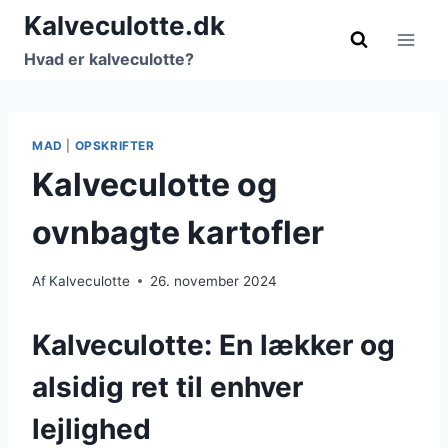
Fortsæt
Kalveculotte.dk
til
Hvad er kalveculotte?
indhold
MAD
|
OPSKRIFTER
Kalveculotte og
ovnbagte kartofler
Af
Kalveculotte
26. november 2024
Kalveculotte: En lækker og
alsidig ret til enhver
lejlighed