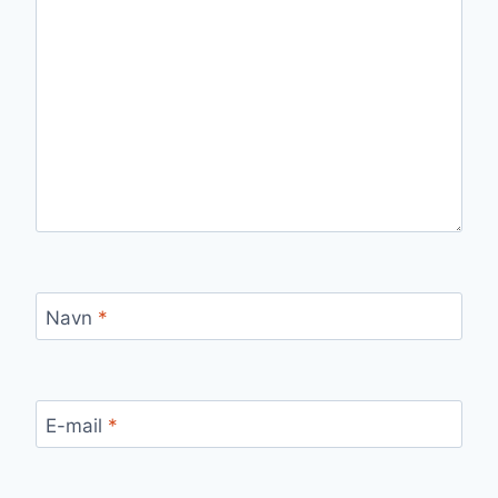
Navn
*
E-mail
*