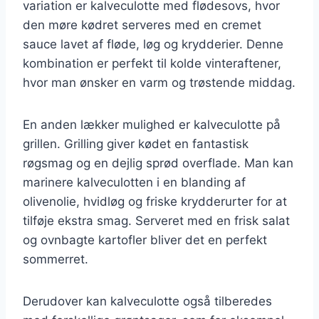
variation er kalveculotte med flødesovs, hvor
den møre kødret serveres med en cremet
sauce lavet af fløde, løg og krydderier. Denne
kombination er perfekt til kolde vinteraftener,
hvor man ønsker en varm og trøstende middag.
En anden lækker mulighed er kalveculotte på
grillen. Grilling giver kødet en fantastisk
røgsmag og en dejlig sprød overflade. Man kan
marinere kalveculotten i en blanding af
olivenolie, hvidløg og friske krydderurter for at
tilføje ekstra smag. Serveret med en frisk salat
og ovnbagte kartofler bliver det en perfekt
sommerret.
Derudover kan kalveculotte også tilberedes