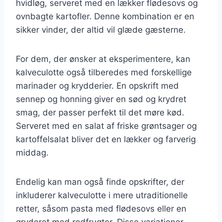
hvidløg, serveret med en lækker flødesovs og
ovnbagte kartofler. Denne kombination er en
sikker vinder, der altid vil glæde gæsterne.
For dem, der ønsker at eksperimentere, kan
kalveculotte også tilberedes med forskellige
marinader og krydderier. En opskrift med
sennep og honning giver en sød og krydret
smag, der passer perfekt til det møre kød.
Serveret med en salat af friske grøntsager og
kartoffelsalat bliver det en lækker og farverig
middag.
Endelig kan man også finde opskrifter, der
inkluderer kalveculotte i mere utraditionelle
retter, såsom pasta med flødesovs eller en
gryderet med rodfrugter. Disse variationer