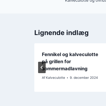
Kalveculotte og ovnba
Lignende indlæg
ift uden
Fennikel og kalveculotte
lg
på grillen for
sommermadlavning
ber 2024
Af
Kalveculotte
9. december 2024