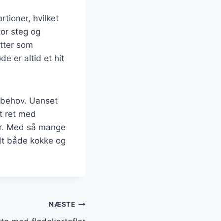
rtioner, hvilket
tor steg og
etter som
e er altid et hit
stbehov. Uanset
t ret med
er. Med så mange
ndt både kokke og
NÆSTE