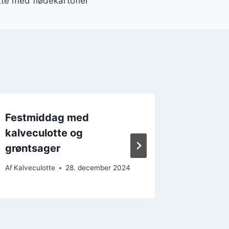
tte med flødekartofler
Festmiddag med
Kalvecu
kalveculotte og
perfekt
grøntsager
Af
Kalvecul
Af
Kalveculotte
28. december 2024