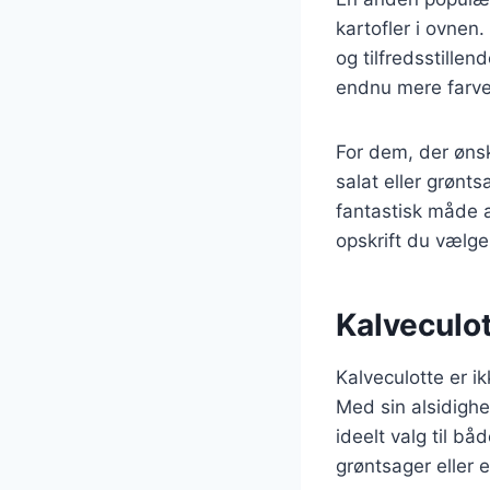
kartofler i ovnen
og tilfredsstillen
endnu mere farve
For dem, der ønsk
salat eller grønts
fantastisk måde 
opskrift du vælge
Kalveculot
Kalveculotte er i
Med sin alsidighe
ideelt valg til b
grøntsager eller e