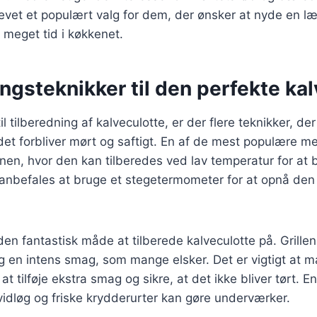
levet et populært valg for dem, der ønsker at nyde en 
 meget tid i køkkenet.
ngsteknikker til den perfekte ka
l tilberedning af kalveculotte, er der flere teknikker, d
kødet forbliver mørt og saftigt. En af de mest populære m
vnen, hvor den kan tilberedes ved lav temperatur for at 
 anbefales at bruge et stegetermometer for at opnå de
den fantastisk måde at tilberede kalveculotte på. Grillen 
og en intens smag, som mange elsker. Det er vigtigt at m
r at tilføje ekstra smag og sikre, at det ikke bliver tørt.
vidløg og friske krydderurter kan gøre underværker.