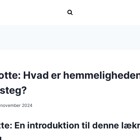
otte: Hvad er hemmelighede
 steg?
 november 2024
te: En introduktion til denne læk
g