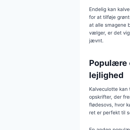
Endelig kan kalve
for at tilføje g
at alle smagene b
vælger, er det vig
jævnt.
Populære o
lejlighed
Kalveculotte kan 
opskrifter, der f
flødesovs, hvor 
ret er perfekt til
En anden populær