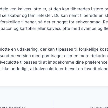
dele ved kalveculotte er, at den kan tilberedes i store po
il selskaber og familiefester. Du kan nemt tilberede en s
orskellige tilbehør, så der er noget for enhver smag. R
bacon og kartofler eller kalveculotte med svampe og flød
ulotte en udskæring, der kan tilpasses til forskellige ko
sundere version med grøntsager eller en mere dekaden
alveculotte tilpasses til at imødekomme dine præferenc
 ikke underligt, at kalveculotte er blevet en favorit bla
gation