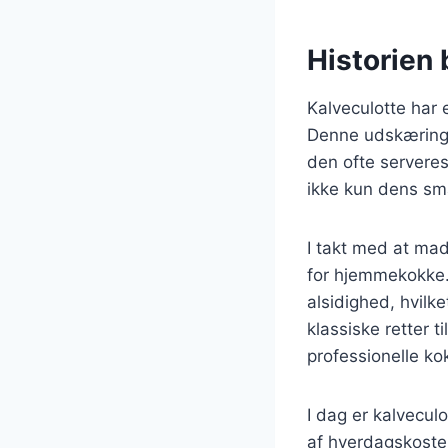
Historien 
Kalveculotte har 
Denne udskæring h
den ofte serveres
ikke kun dens sma
I takt med at mad
for hjemmekokke.
alsidighed, hvilke
klassiske retter t
professionelle k
I dag er kalveculo
af hverdagskoste