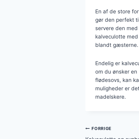
En af de store for
gør den perfekt t
servere den med f
kalveculotte med 
blandt gæsterne.
Endelig er kalvec
om du ønsker en 
flødesovs, kan k
muligheder er det
madelskere.
Indlægsnavi
FORRIGE