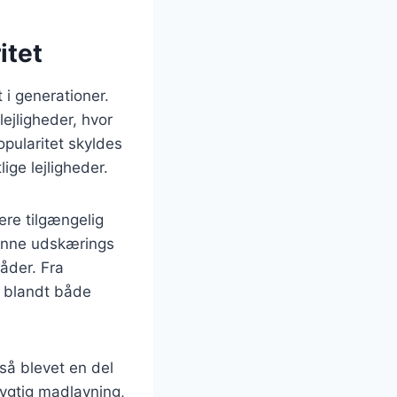
itet
 i generationer.
ejligheder, hvor
pularitet skyldes
ge lejligheder.
ere tilgængelig
denne udskærings
måder. Fra
it blandt både
gså blevet en del
ygtig madlavning,