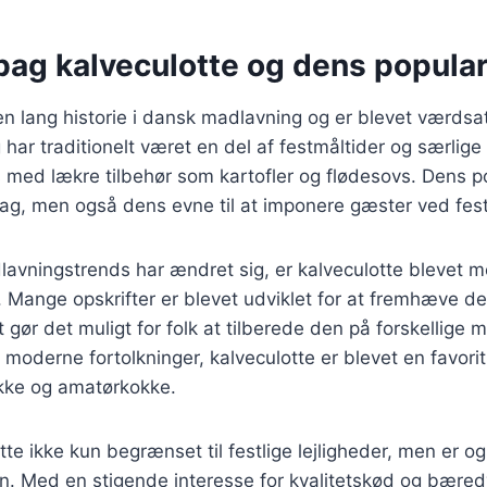
bag kalveculotte og dens popular
en lang historie i dansk madlavning og er blevet værdsat
ar traditionelt været en del af festmåltider og særlige l
 med lækre tilbehør som kartofler og flødesovs. Dens po
g, men også dens evne til at imponere gæster ved festli
lavningstrends har ændret sig, er kalveculotte blevet m
 Mange opskrifter er blevet udviklet for at fremhæve 
t gør det muligt for folk at tilberede den på forskellige 
il moderne fortolkninger, kalveculotte er blevet en favor
okke og amatørkokke.
tte ikke kun begrænset til festlige lejligheder, men er o
n. Med en stigende interesse for kvalitetskød og bæred