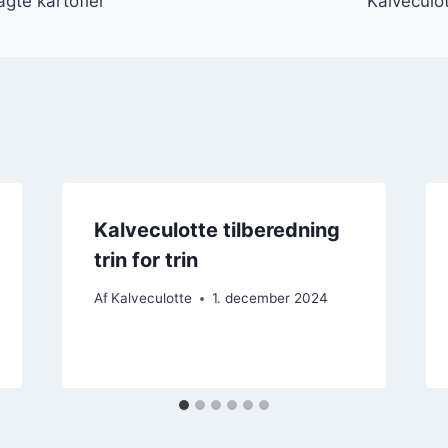
gte kartofler
Kalveculo
Kalveculotte tilberedning
trin for trin
Af
Kalveculotte
1. december 2024