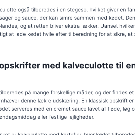
culotte også tilberedes i en stegeso, hvilket giver en fa
røntsager og sauce, der kan simre sammen med kødet. Den
landes, og at retten bliver ekstra lækker. Uanset hvilk
tigt at lade kødet hvile efter tilberedning for at sikre, at
pskrifter med kalveculotte til e
tilberedes på mange forskellige måder, og der findes et
remhæver denne lækre udskæring. En klassisk opskrift er
kødet serveres med en cremet sauce lavet af fløde, løg
 søndagsmiddag eller festlige lejligheder.
 ret er kalveculotte med kartofler, hvor kødet tilber