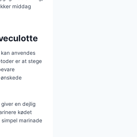
lækker middag
lveculotte
er kan anvendes
etoder er at stege
bevare
n ønskede
giver en dejlig
arinere kødet
 En simpel marinade