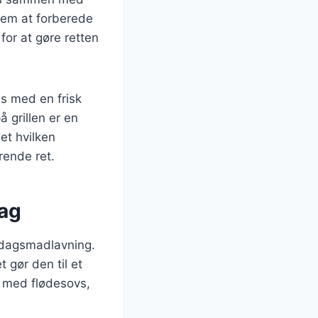
 nem at forberede
for at gøre retten
es med en frisk
å grillen er en
t hvilken
rende ret.
dag
erdagsmadlavning.
 gør den til et
n med flødesovs,