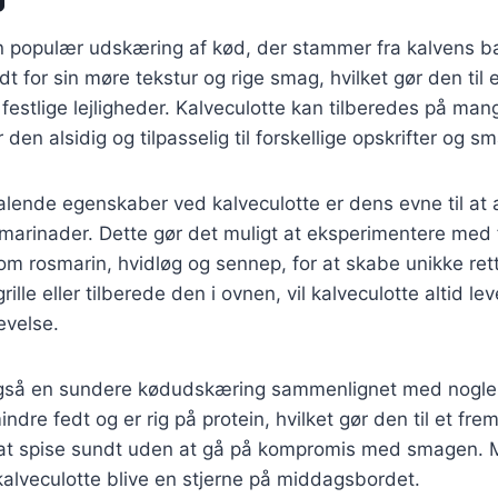
en populær udskæring af kød, der stammer fra kalvens b
 for sin møre tekstur og rige smag, hvilket gør den til et
estlige lejligheder. Kalveculotte kan tilberedes på mang
 den alsidig og tilpasselig til forskellige opskrifter og 
talende egenskaber ved kalveculotte er dens evne til a
 marinader. Dette gør det muligt at eksperimentere med 
om rosmarin, hvidløg og sennep, for at skabe unikke re
rille eller tilberede den i ovnen, vil kalveculotte altid le
evelse.
også en sundere kødudskæring sammenlignet med nogle 
ndre fedt og er rig på protein, hvilket gør den til et fre
at spise sundt uden at gå på kompromis med smagen. 
kalveculotte blive en stjerne på middagsbordet.