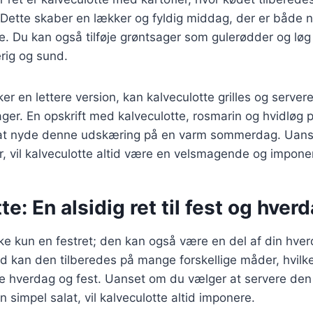
. Dette skaber en lækker og fyldig middag, der er både
de. Du kan også tilføje grøntsager som gulerødder og løg 
rig og sund.
er en lettere version, kan kalveculotte grilles og server
ager. En opskrift med kalveculotte, rosmarin og hvidløg p
at nyde denne udskæring på en varm sommerdag. Uanse
r, vil kalveculotte altid være en velsmagende og impone
te: En alsidig ret til fest og hver
kke kun en festret; den kan også være en del af din hv
d kan den tilberedes på mange forskellige måder, hvilket
åde hverdag og fest. Uanset om du vælger at servere de
n simpel salat, vil kalveculotte altid imponere.