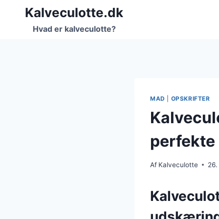
Fortsæt
Kalveculotte.dk
til
Hvad er kalveculotte?
indhold
MAD
|
OPSKRIFTER
Kalvecul
perfekte
Af
Kalveculotte
26.
Kalveculot
udskærin