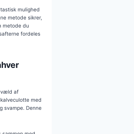
ntastisk mulighed
ne metode sikrer,
en metode du
 safterne fordeles
nhver
 væld af
 kalveculotte med
 og svampe. Denne
edes sammen med