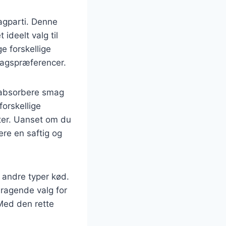
agparti. Denne
 ideelt valg til
e forskellige
smagspræferencer.
t absorbere smag
forskellige
tter. Uanset om du
vere en saftig og
andre typer kød.
mragende valg for
Med den rette