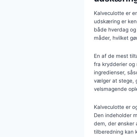
Kalveculotte er 
udskæring er kendt
både hverdag og f
måder, hvilket gør
En af de mest til
fra krydderier og
ingredienser, sås
vælger at stege, g
velsmagende opl
Kalveculotte er 
Den indeholder mi
dem, der ønsker 
tilberedning kan 