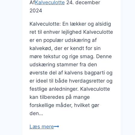
Af
Kalveculotte
24. december
2024
Kalveculotte: En lækker og alsidig
ret til enhver lejlighed Kalveculotte
er en populær udskæring af
kalvekød, der er kendt for sin
møre tekstur og rige smag. Denne
udskæring stammer fra den
øverste del af kalvens bagparti og
er ideel til både hverdagsretter og
festlige anledninger. Kalveculotte
kan tilberedes på mange
forskellige måder, hvilket gør
den…
Kalveculotte
Læs mere
med