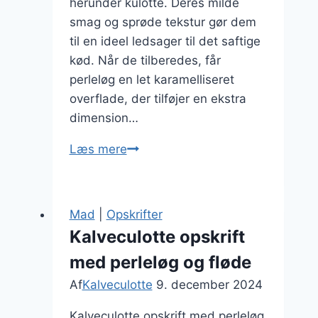
herunder kulotte. Deres milde
smag og sprøde tekstur gør dem
til en ideel ledsager til det saftige
kød. Når de tilberedes, får
perleløg en let karamelliseret
overflade, der tilføjer en ekstra
dimension…
Perleløg
Læs mere
som
en
lækker
Mad
|
Opskrifter
topping
Kalveculotte opskrift
til
med perleløg og fløde
kulotten
Af
Kalveculotte
9. december 2024
Kalveculotte opskrift med perleløg