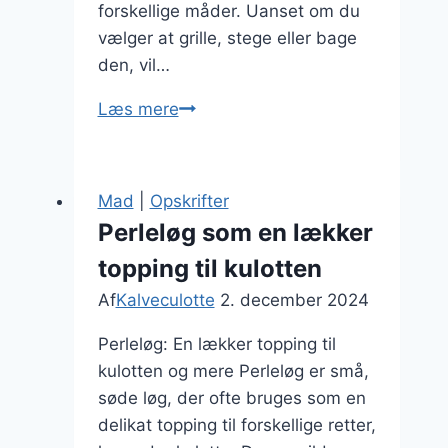
forskellige måder. Uanset om du
vælger at grille, stege eller bage
den, vil…
Kalvecurlotte
Læs mere
opskrift
med
cherrytomater
Mad
|
Opskrifter
farverig
Perleløg som en lækker
ret
topping til kulotten
Af
Kalveculotte
2. december 2024
Perleløg: En lækker topping til
kulotten og mere Perleløg er små,
søde løg, der ofte bruges som en
delikat topping til forskellige retter,