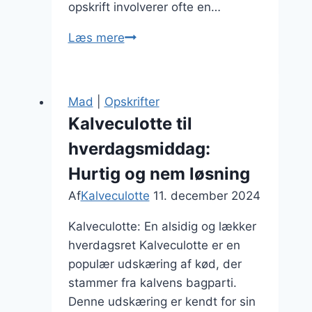
opskrift involverer ofte en…
Kalveculotte
Læs mere
til
søndagsmiddag
med
Mad
|
Opskrifter
gulerødder
Kalveculotte til
hverdagsmiddag:
Hurtig og nem løsning
Af
Kalveculotte
11. december 2024
Kalveculotte: En alsidig og lækker
hverdagsret Kalveculotte er en
populær udskæring af kød, der
stammer fra kalvens bagparti.
Denne udskæring er kendt for sin