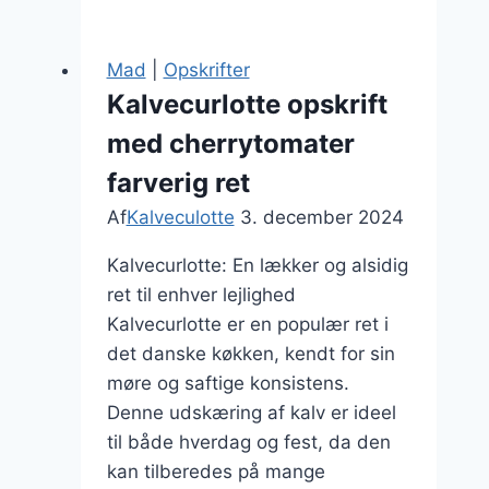
gulerødder
og
Mad
|
Opskrifter
løg
Kalvecurlotte opskrift
med cherrytomater
farverig ret
Af
Kalveculotte
3. december 2024
Kalvecurlotte: En lækker og alsidig
ret til enhver lejlighed
Kalvecurlotte er en populær ret i
det danske køkken, kendt for sin
møre og saftige konsistens.
Denne udskæring af kalv er ideel
til både hverdag og fest, da den
kan tilberedes på mange