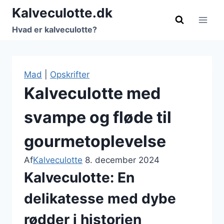
Fortsæt
Kalveculotte.dk
til
Hvad er kalveculotte?
indhold
Mad
|
Opskrifter
Kalveculotte med
svampe og fløde til
gourmetoplevelse
Af
Kalveculotte
8. december 2024
Kalveculotte: En
delikatesse med dybe
rødder i historien