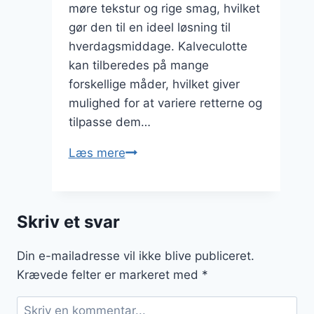
møre tekstur og rige smag, hvilket
gør den til en ideel løsning til
hverdagsmiddage. Kalveculotte
kan tilberedes på mange
forskellige måder, hvilket giver
mulighed for at variere retterne og
tilpasse dem…
Kalveculotte
Læs mere
til
hverdagsmiddag:
Hurtig
Skriv et svar
og
nem
Din e-mailadresse vil ikke blive publiceret.
løsning
Krævede felter er markeret med
*