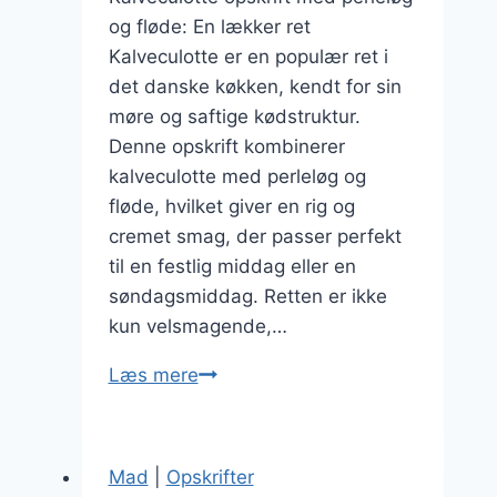
og fløde: En lækker ret
Kalveculotte er en populær ret i
det danske køkken, kendt for sin
møre og saftige kødstruktur.
Denne opskrift kombinerer
kalveculotte med perleløg og
fløde, hvilket giver en rig og
cremet smag, der passer perfekt
til en festlig middag eller en
søndagsmiddag. Retten er ikke
kun velsmagende,…
Kalveculotte
Læs mere
opskrift
med
perleløg
Mad
|
Opskrifter
og