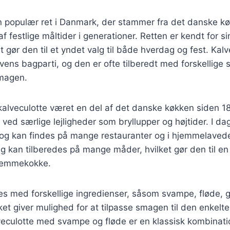
en populær ret i Danmark, der stammer fra det danske k
f festlige måltider i generationer. Retten er kendt for s
t gør den til et yndet valg til både hverdag og fest. Kalv
vens bagparti, og den er ofte tilberedt med forskellige s
magen.
 kalveculotte været en del af det danske køkken siden 18
 ved særlige lejligheder som bryllupper og højtider. I da
 og kan findes på mange restauranter og i hjemmelavede
g kan tilberedes på mange måder, hvilket gør den til en 
jemmekokke.
es med forskellige ingredienser, såsom svampe, fløde, 
lket giver mulighed for at tilpasse smagen til den enkelte
eculotte med svampe og fløde er en klassisk kombination