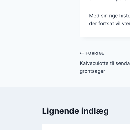
Med sin rige hist
der fortsat vil v
Indlægsnavi
FORRIGE
Kalveculotte til søn
grøntsager
Lignende indlæg