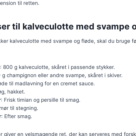
nsion til retten.
er til kalveculotte med svampe 
kker kalveculotte med svampe og fløde, skal du bruge f
: 800 g kalveculotte, skåret i passende stykker.
0 g champignon eller andre svampe, skåret i skiver.
fløde til madlavning for en cremet sauce.
løg, hakket.
r
: Frisk timian og persille til smag.
mør til stegning.
r
: Efter smag.
r giver en velsmagende ret, der kan serveres med forske