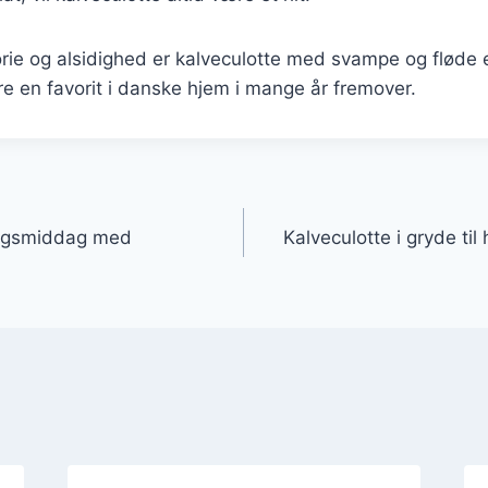
orie og alsidighed er kalveculotte med svampe og fløde e
ære en favorit i danske hjem i mange år fremover.
gation
dagsmiddag med
Kalveculotte i gryde ti