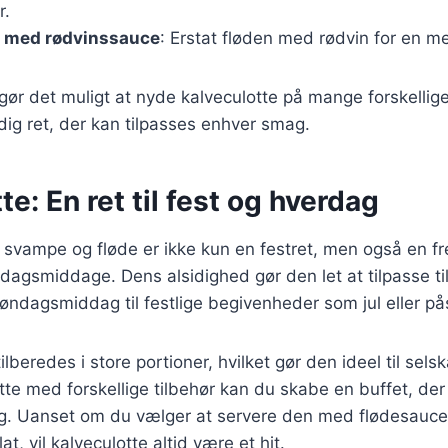
r.
e med rødvinssauce
: Erstat fløden med rødvin for en m
 gør det muligt at nyde kalveculotte på mange forskellig
idig ret, der kan tilpasses enhver smag.
te: En ret til fest og hverdag
 svampe og fløde er ikke kun en festret, men også en 
dagsmiddage. Dens alsidighed gør den let at tilpasse til
søndagsmiddag til festlige begivenheder som jul eller på
lberedes i store portioner, hvilket gør den ideel til sels
te med forskellige tilbehør kan du skabe en buffet, der ti
. Uanset om du vælger at servere den med flødesauce
at, vil kalveculotte altid være et hit.