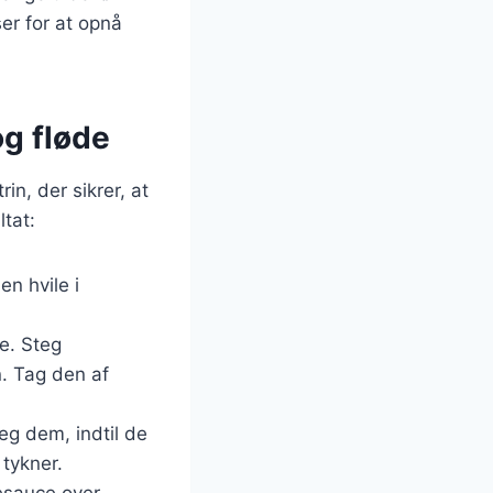
ser for at opnå
g fløde
n, der sikrer, at
ltat:
en hvile i
e. Steg
n. Tag den af
eg dem, indtil de
 tykner.
esauce over.