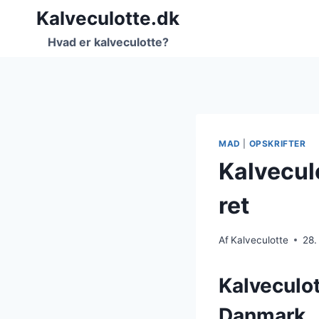
Fortsæt
Kalveculotte.dk
til
Hvad er kalveculotte?
indhold
MAD
|
OPSKRIFTER
Kalvecul
ret
Af
Kalveculotte
28.
Kalveculot
Danmark