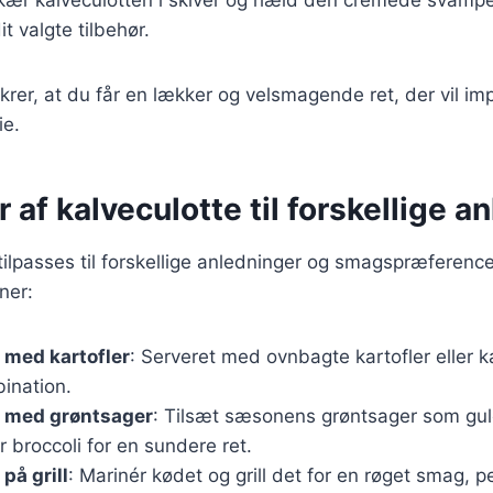
t valgte tilbehør.
sikrer, at du får en lækker og velsmagende ret, der vil i
ie.
r af kalveculotte til forskellige a
tilpasses til forskellige anledninger og smagspræference
ner:
 med kartofler
: Serveret med ovnbagte kartofler eller k
ination.
e med grøntsager
: Tilsæt sæsonens grøntsager som gul
r broccoli for en sundere ret.
på grill
: Marinér kødet og grill det for en røget smag, pe