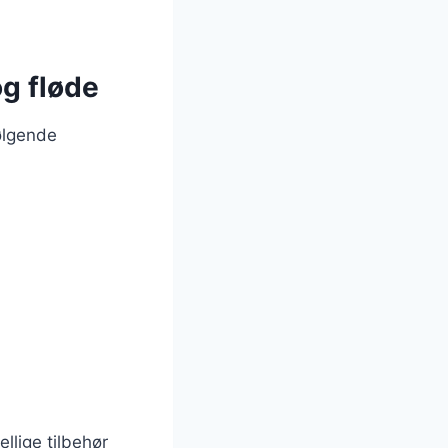
og fløde
ølgende
llige tilbehør