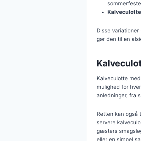
sommerfeste
Kalveculott
Disse variationer
gør den til en als
Kalveculot
Kalveculotte med
mulighed for hver
anledninger, fra 
Retten kan også ti
servere kalveculot
gæsters smagsløg
eller en simpel sal