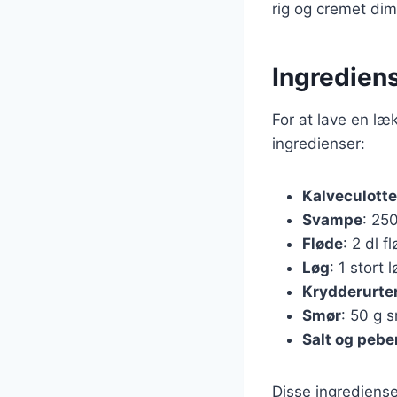
rig og cremet dime
Ingrediens
For at lave en læ
ingredienser:
Kalveculotte
Svampe
: 25
Fløde
: 2 dl 
Løg
: 1 stort 
Krydderurte
Smør
: 50 g s
Salt og pebe
Disse ingrediense