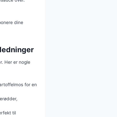
mponere dine
nledninger
r. Her er nogle
artoffelmos for en
erødder,
rfekt til