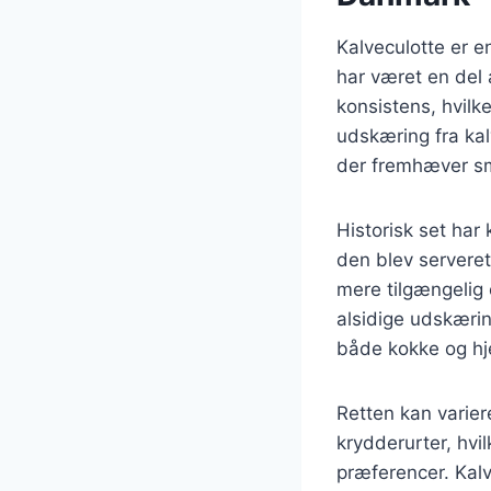
Kalveculotte er 
har været en del a
konsistens, hvilke
udskæring fra kal
der fremhæver s
Historisk set har
den blev serveret
mere tilgængelig
alsidige udskærin
både kokke og h
Retten kan varier
krydderurter, hvi
præferencer. Kalv