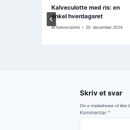
ift med
Kalveculotte med ris: en
enkel hverdagsret
ber 2024
Af
Kalveculotte
20. december 2024
Skriv et svar
Din e-mailadresse vil ikke b
Kommentar
*