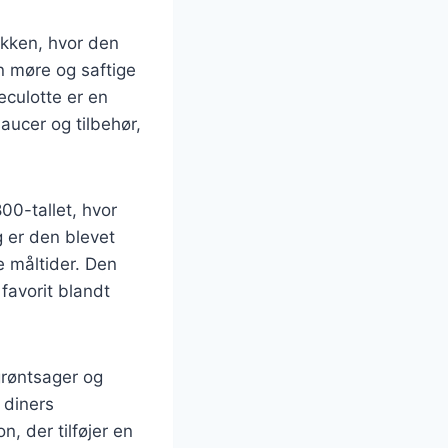
økken, hvor den
in møre og saftige
eculotte er en
aucer og tilbehør,
00-tallet, hvor
g er den blevet
 måltider. Den
favorit blandt
grøntsager og
 diners
, der tilføjer en