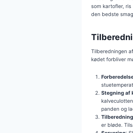
som kartofler, ris
den bedste smag 
Tilberedn
Tilberedningen af
kødet forbliver mø
Forberedelse
stuetemperatu
Stegning af 
kalveculotten
panden og la
Tilberedning
er bløde. Til
Servering
: 