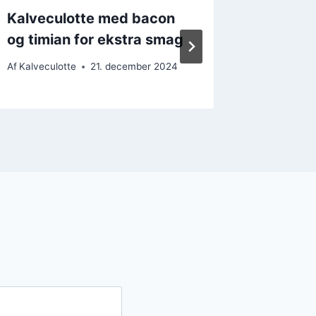
Kalveculotte med bacon
Kalvec
og timian for ekstra smag
kartoff
Af
Kalveculotte
21. december 2024
Af
Kalvecul