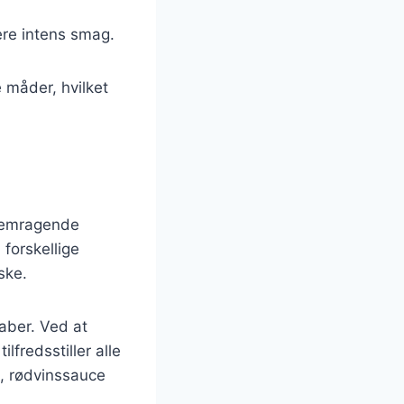
ere intens smag.
e måder, hvilket
fremragende
 forskellige
ske.
kaber. Ved at
lfredsstiller alle
, rødvinssauce