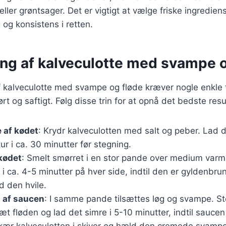
 eller grøntsager. Det er vigtigt at vælge friske ingredien
og konsistens i retten.
ing af kalveculotte med svampe o
 kalveculotte med svampe og fløde kræver nogle enkle tri
rt og saftigt. Følg disse trin for at opnå det bedste resu
 af kødet
: Krydr kalveculotten med salt og peber. Lad d
r i ca. 30 minutter før stegning.
kødet
: Smelt smørret i en stor pande over medium varm
 i ca. 4-5 minutter på hver side, indtil den er gyldenbru
d den hvile.
 af saucen
: I samme pande tilsættes løg og svampe. St
sæt fløden og lad det simre i 5-10 minutter, indtil saucen
Skær kalveculotten i skiver og hæld den cremede svamp