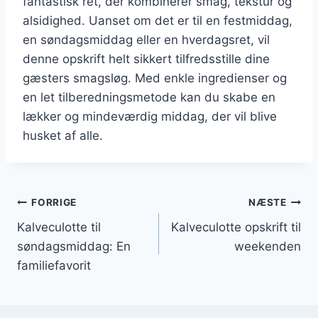
fantastisk ret, der kombinerer smag, tekstur og
alsidighed. Uanset om det er til en festmiddag,
en søndagsmiddag eller en hverdagsret, vil
denne opskrift helt sikkert tilfredsstille dine
gæsters smagsløg. Med enkle ingredienser og
en let tilberedningsmetode kan du skabe en
lækker og mindeværdig middag, der vil blive
husket af alle.
Indlægsnavigation
FORRIGE
NÆSTE
Kalveculotte til
Kalveculotte opskrift til
søndagsmiddag: En
weekenden
familiefavorit