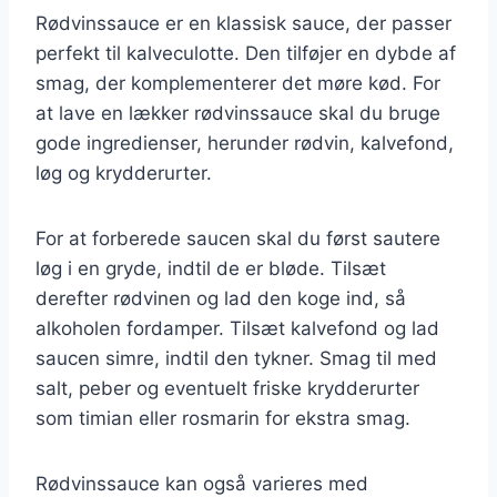
Rødvinssauce er en klassisk sauce, der passer
perfekt til kalveculotte. Den tilføjer en dybde af
smag, der komplementerer det møre kød. For
at lave en lækker rødvinssauce skal du bruge
gode ingredienser, herunder rødvin, kalvefond,
løg og krydderurter.
For at forberede saucen skal du først sautere
løg i en gryde, indtil de er bløde. Tilsæt
derefter rødvinen og lad den koge ind, så
alkoholen fordamper. Tilsæt kalvefond og lad
saucen simre, indtil den tykner. Smag til med
salt, peber og eventuelt friske krydderurter
som timian eller rosmarin for ekstra smag.
Rødvinssauce kan også varieres med