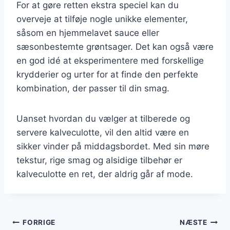
For at gøre retten ekstra speciel kan du
overveje at tilføje nogle unikke elementer,
såsom en hjemmelavet sauce eller
sæsonbestemte grøntsager. Det kan også være
en god idé at eksperimentere med forskellige
krydderier og urter for at finde den perfekte
kombination, der passer til din smag.
Uanset hvordan du vælger at tilberede og
servere kalveculotte, vil den altid være en
sikker vinder på middagsbordet. Med sin møre
tekstur, rige smag og alsidige tilbehør er
kalveculotte en ret, der aldrig går af mode.
Indlægsnavigation
FORRIGE
NÆSTE