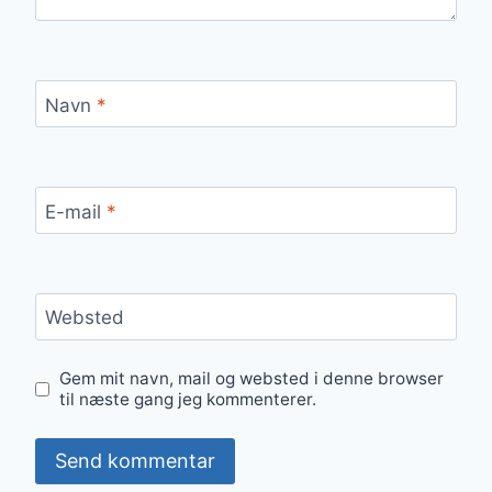
Navn
*
E-mail
*
Websted
Gem mit navn, mail og websted i denne browser
til næste gang jeg kommenterer.