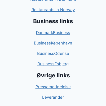
Restaurants in Norway
Business links
DanmarkBusiness
BusinessKøbenhavn
BusinessOdense
BusinessEsbjerg
Øvrige links
Pressemeddelelse
Leverandør