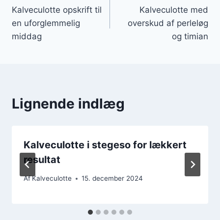
Kalveculotte opskrift til
Kalveculotte med
en uforglemmelig
overskud af perleløg
middag
og timian
Lignende indlæg
Kalveculotte i stegeso for lækkert
resultat
Af
Kalveculotte
15. december 2024