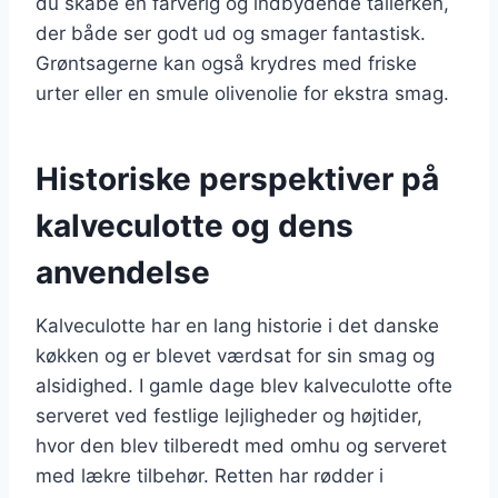
du skabe en farverig og indbydende tallerken,
der både ser godt ud og smager fantastisk.
Grøntsagerne kan også krydres med friske
urter eller en smule olivenolie for ekstra smag.
Historiske perspektiver på
kalveculotte og dens
anvendelse
Kalveculotte har en lang historie i det danske
køkken og er blevet værdsat for sin smag og
alsidighed. I gamle dage blev kalveculotte ofte
serveret ved festlige lejligheder og højtider,
hvor den blev tilberedt med omhu og serveret
med lækre tilbehør. Retten har rødder i