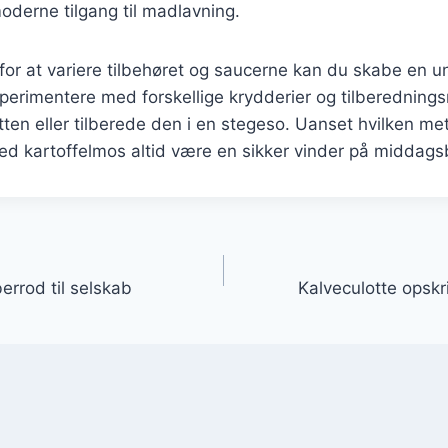
derne tilgang til madlavning.
r at variere tilbehøret og saucerne kan du skabe en un
sperimentere med forskellige krydderier og tilberednin
lotten eller tilberede den i en stegeso. Uanset hvilken m
med kartoffelmos altid være en sikker vinder på middags
gation
errod til selskab
Kalveculotte opskrif