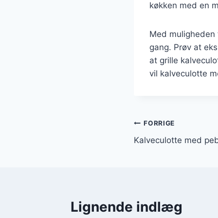
køkken med en mo
Med muligheden fo
gang. Prøv at ek
at grille kalvecu
vil kalveculotte 
Indlægsnavi
FORRIGE
Kalveculotte med peb
Lignende indlæg