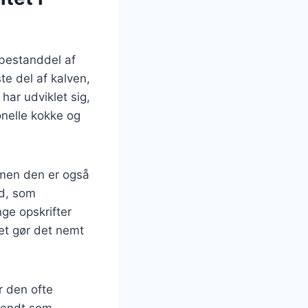
 bestanddel af
e del af kalven,
har udviklet sig,
onelle kokke og
 men den er også
ed, som
nge opskrifter
ket gør det nemt
r den ofte
 kendt som