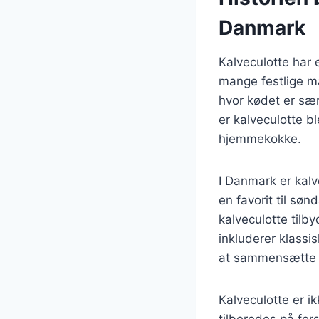
Danmark
Kalveculotte har 
mange festlige må
hvor kødet er sær
er kalveculotte b
hjemmekokke.
I Danmark er kalv
en favorit til s
kalveculotte tilby
inkluderer klassi
at sammensætte e
Kalveculotte er i
tilberedes på for