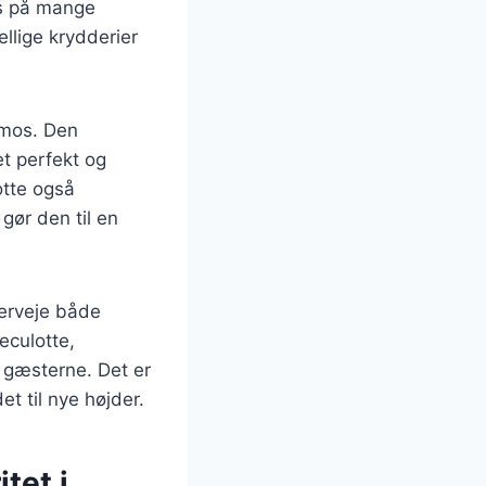
es på mange
llige krydderier
lmos. Den
t perfekt og
otte også
gør den til en
verveje både
eculotte,
e gæsterne. Det er
t til nye højder.
tet i