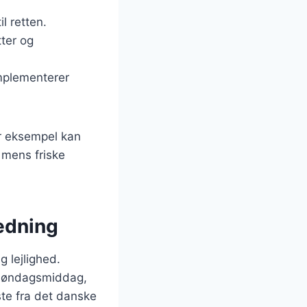
l retten.
tter og
mplementerer
or eksempel kan
 mens friske
ledning
g lejlighed.
 søndagsmiddag,
ste fra det danske