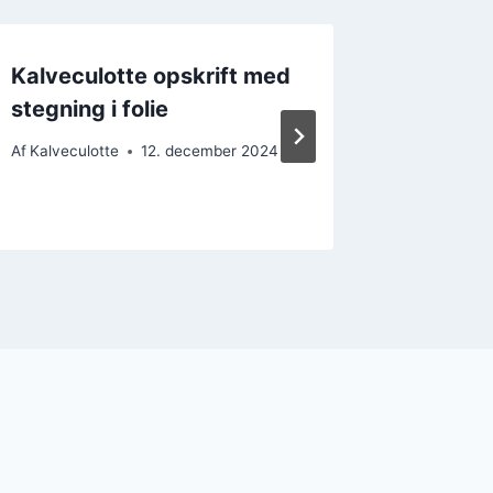
Kalveculotte opskrift med
Perlelø
stegning i folie
topping
Af
Kalveculotte
12. december 2024
Af
Kalvecul