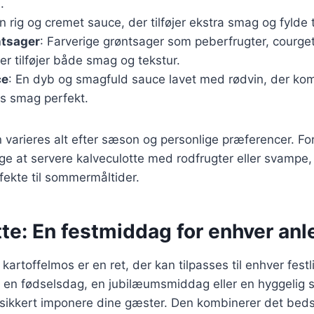
.
En rig og cremet sauce, der tilføjer ekstra smag og fylde ti
ntsager
: Farverige grøntsager som peberfrugter, courge
er tilføjer både smag og tekstur.
ce
: En dyb og smagfuld sauce lavet med rødvin, der ko
ns smag perfekt.
n varieres alt efter sæson og personlige præferencer. F
lge at servere kalveculotte med rodfrugter eller svampe,
fekte til sommermåltider.
te: En festmiddag for enhver an
artoffelmos er en ret, der kan tilpasses til enhver festli
 en fødselsdag, en jubilæumsmiddag eller en hyggelig
t sikkert imponere dine gæster. Den kombinerer det bed