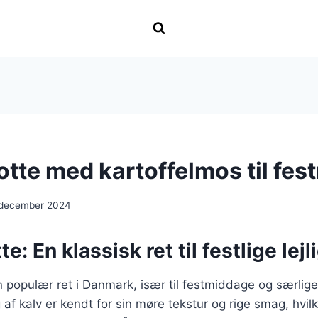
otte med kartoffelmos til fe
 december 2024
e: En klassisk ret til festlige lej
n populær ret i Danmark, især til festmiddage og særlige
f kalv er kendt for sin møre tekstur og rige smag, hvilke