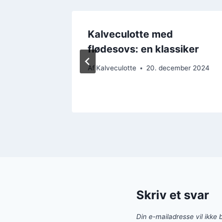
Kalveculotte med
r
flødesovs: en klassiker
Af
Kalveculotte
20. december 2024
er 2024
Skriv et svar
Din e-mailadresse vil ikke b