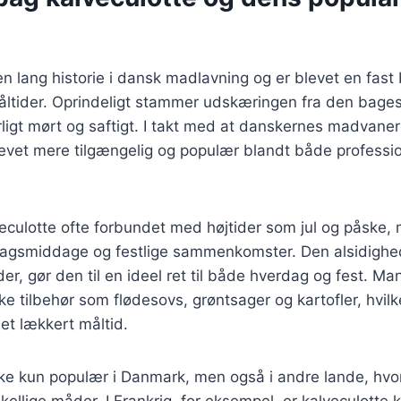
en lang historie i dansk madlavning og er blevet en fast
ltider. Oprindeligt stammer udskæringen fra den bagest
ligt mørt og saftigt. I takt med at danskernes madvaner 
levet mere tilgængelig og populær blandt både professi
eculotte ofte forbundet med højtider som jul og påske,
øndagsmiddage og festlige sammenkomster. Den alsidigh
der, gør den til en ideel ret til både hverdag og fest. Ma
ske tilbehør som flødesovs, grøntsager og kartofler, hvil
t lækkert måltid.
kke kun populær i Danmark, men også i andre lande, hvo
skellige måder. I Frankrig, for eksempel, er kalveculotte