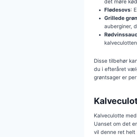
det møre kød
Flødesovs
: 
Grillede grø
auberginer, d
Rødvinssau
kalveculotte
Disse tilbehør ka
du i efteråret væ
grøntsager er per
Kalveculot
Kalveculotte med k
Uanset om det er
vil denne ret hel