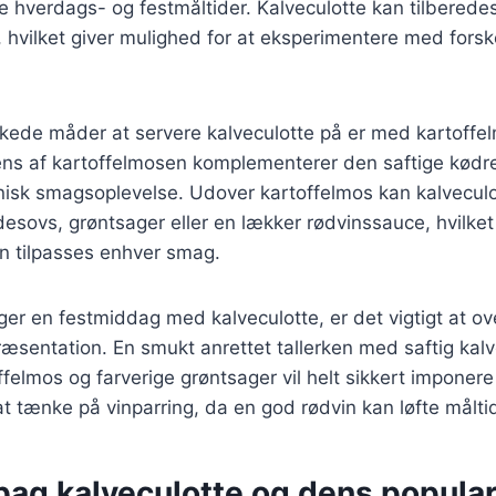
åde hverdags- og festmåltider. Kalveculotte kan tilbered
, hvilket giver mulighed for at eksperimentere med forske
skede måder at servere kalveculotte på er med kartoffe
ns af kartoffelmosen komplementerer den saftige kødre
isk smagsoplevelse. Udover kartoffelmos kan kalvecul
esovs, grøntsager eller en lækker rødvinssauce, hvilket 
kan tilpasses enhver smag.
er en festmiddag med kalveculotte, er det vigtigt at o
ræsentation. En smukt anrettet tallerken med saftig kalv
offelmos og farverige grøntsager vil helt sikkert imponer
t tænke på vinparring, da en god rødvin kan løfte måltide
bag kalveculotte og dens populari