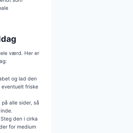
nale
iddag
hele værd. Her er
ag:
kabet og lad den
 eventuelt friske
på alle sider, så
 inde.
 Steg den i cirka
ader for medium