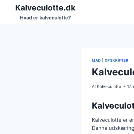
Fortsæt
Kalveculotte.dk
til
Hvad er kalveculotte?
indhold
MAD
|
OPSKRIFTER
Kalvecul
Af
Kalveculotte
17.
Kalveculott
Kalveculotte er e
Denne udskæring a