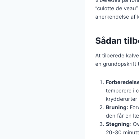
“culotte de veau”
anerkendelse af k
Sådan tilb
At tilberede kalv
en grundopskrift 
Forberedelse
temperere i c
krydderurter 
Bruning
: For
den får en l
Stegning
: O
20-30 minutte