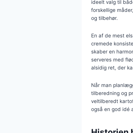
ideelt valg til b
forskellige måder
og tilbehør.
En af de mest el
cremede konsiste
skaber en harmon
serveres med flød
alsidig ret, der 
Når man planlægg
tilberedning og p
veltilberedt kart
også en god idé a
Historien 