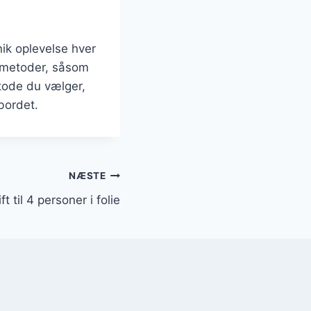
ik oplevelse hver
gsmetoder, såsom
etode du vælger,
bordet.
NÆSTE
t til 4 personer i folie