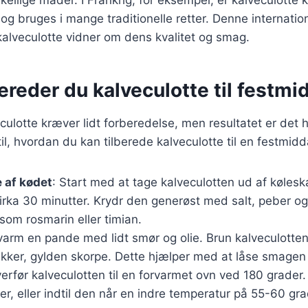
 og bruges i mange traditionelle retter. Denne internatio
alveculotte vidner om dens kvalitet og smag.
ereder du kalveculotte til festm
eculotte kræver lidt forberedelse, men resultatet er det 
til, hvordan du kan tilberede kalveculotte til en festmidd
 af kødet
: Start med at tage kalveculotten ud af køles
irka 30 minutter. Krydr den generøst med salt, peber og
som rosmarin eller timian.
varm en pande med lidt smør og olie. Brun kalveculotten 
ækker, gylden skorpe. Dette hjælper med at låse smagen
verfør kalveculotten til en forvarmet ovn ved 180 grader.
r, eller indtil den når en indre temperatur på 55-60 gr