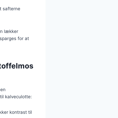
at safterne
en lækker
sparges for at
rtoffelmos
 en
il kalveculotte:
ker kontrast til