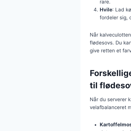
rare.
Hvile
: Lad kø
fordeler sig, 
Når kalveculotten
flødesovs. Du kan
give retten et far
Forskellig
til flødes
Når du serverer k
velafbalanceret m
Kartoffelmo