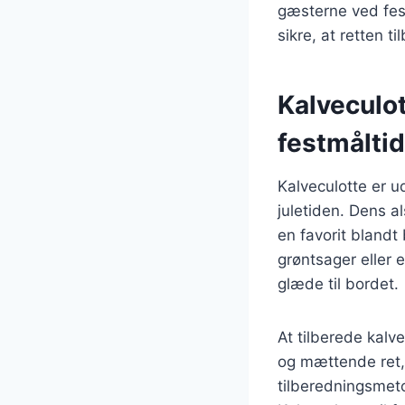
gæsterne ved fest
sikre, at retten 
Kalveculot
festmåltid
Kalveculotte er u
juletiden. Dens a
en favorit bland
grøntsager eller e
glæde til bordet.
At tilberede kal
og mættende ret, 
tilberedningsmeto