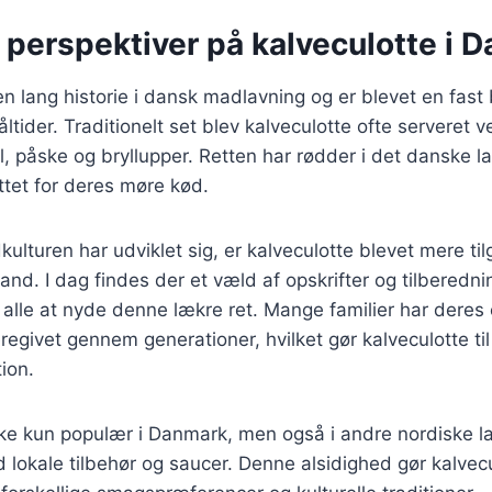
 perspektiver på kalveculotte i 
en lang historie i dansk madlavning og er blevet en fast
ltider. Traditionelt set blev kalveculotte ofte serveret 
ul, påske og bryllupper. Retten har rødder i det danske l
tet for deres møre kød.
kulturen har udviklet sig, er kalveculotte blevet mere ti
and. I dag findes der et væld af opskrifter og tilberedn
r alle at nyde denne lækre ret. Mange familier har deres 
eregivet gennem generationer, hvilket gør kalveculotte ti
ion.
kke kun populær i Danmark, men også i andre nordiske l
 lokale tilbehør og saucer. Denne alsidighed gør kalvecul