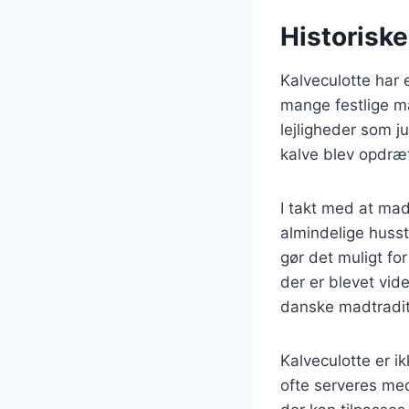
Historiske
Kalveculotte har 
mange festlige må
lejligheder som j
kalve blev opdræt
I takt med at mad
almindelige husst
gør det muligt fo
der er blevet vid
danske madtradit
Kalveculotte er i
ofte serveres med