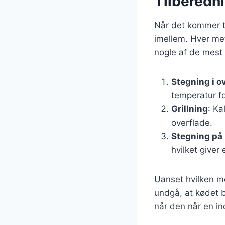
Tilberedni
Når det kommer ti
imellem. Hver met
nogle af de mest 
Stegning i o
temperatur for
Grillning
: Ka
overflade.
Stegning på
hvilket giver
Uanset hvilken me
undgå, at kødet b
når den når en i