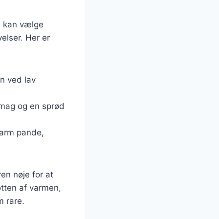
an kan vælge
elser. Her er
en ved lav
t smag og en sprød
varm pande,
en nøje for at
otten af varmen,
m rare.