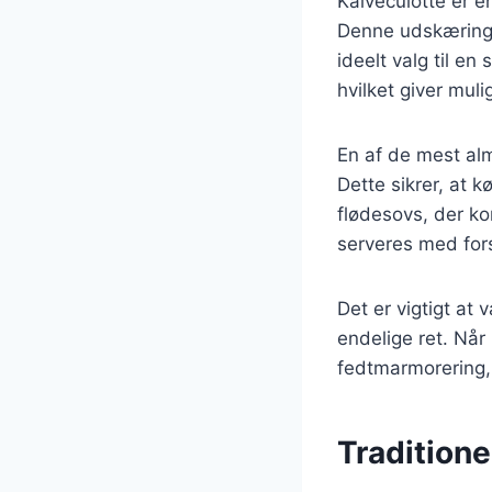
Kalveculotte er e
Denne udskæring a
ideelt valg til e
hvilket giver mul
En af de mest alm
Dette sikrer, at 
flødesovs, der k
serveres med forsk
Det er vigtigt at 
endelige ret. Nå
fedtmarmorering, 
Traditione