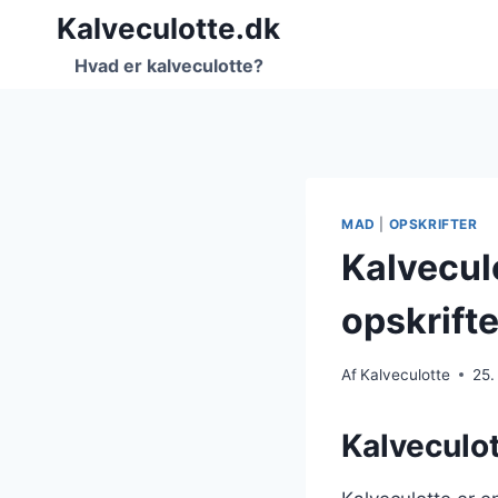
Fortsæt
Kalveculotte.dk
til
Hvad er kalveculotte?
indhold
MAD
|
OPSKRIFTER
Kalveculo
opskrifte
Af
Kalveculotte
25.
Kalveculot