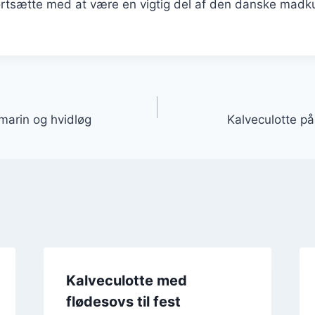
fortsætte med at være en vigtig del af den danske madku
gation
marin og hvidløg
Kalveculotte på
Kalveculotte med
flødesovs til fest