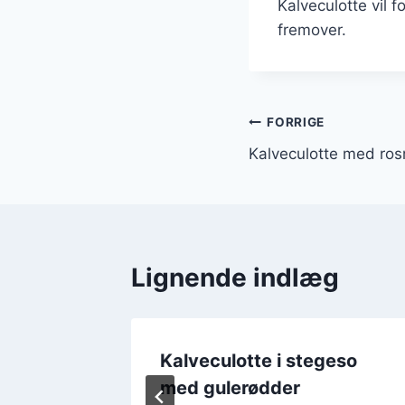
Kalveculotte vil 
fremover.
Indlægsnavi
FORRIGE
Kalveculotte med ros
Lignende indlæg
Kalveculotte i stegeso
ge ideer
med gulerødder