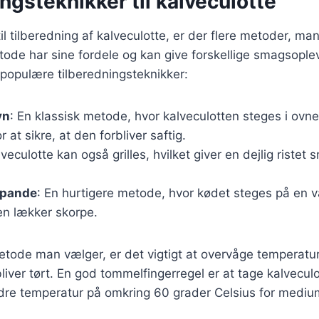
ngsteknikker til kalveculotte
l tilberedning af kalveculotte, er der flere metoder, m
ode har sine fordele og kan give forskellige smagsoplev
populære tilberedningsteknikker:
vn
: En klassisk metode, hvor kalveculotten steges i ovn
 at sikre, at den forbliver saftig.
lveculotte kan også grilles, hvilket giver en dejlig riste
 pande
: En hurtigere metode, hvor kødet steges på en 
 en lækker skorpe.
tode man vælger, er det vigtigt at overvåge temperatur
liver tørt. En god tommelfingerregel er at tage kalvecul
ndre temperatur på omkring 60 grader Celsius for mediu