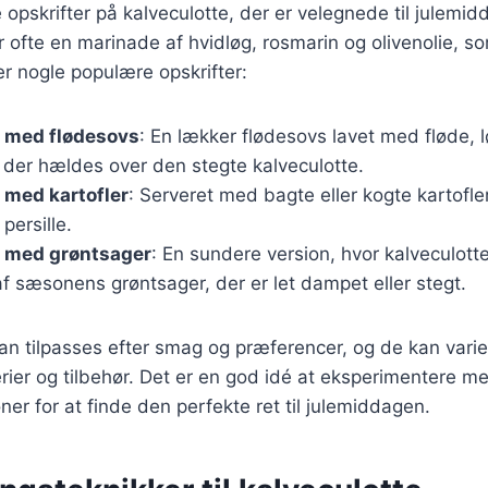
opskrifter på kalveculotte, der er velegnede til julemid
er ofte en marinade af hvidløg, rosmarin og olivenolie, s
er nogle populære opskrifter:
e med flødesovs
: En lækker flødesovs lavet med fløde, 
 der hældes over den stegte kalveculotte.
 med kartofler
: Serveret med bagte eller kogte kartofler
persille.
e med grøntsager
: En sundere version, hvor kalveculot
f sæsonens grøntsager, der er let dampet eller stegt.
kan tilpasses efter smag og præferencer, og de kan var
erier og tilbehør. Det er en god idé at eksperimentere me
r for at finde den perfekte ret til julemiddagen.