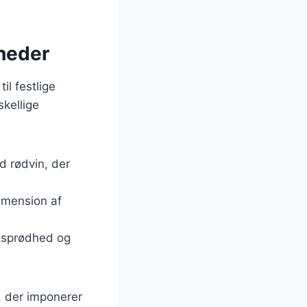
gheder
il festlige
skellige
d rødvin, der
dimension af
a sprødhed og
, der imponerer