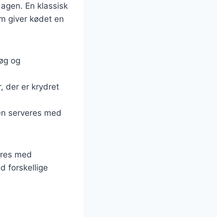
dagen. En klassisk
om giver kødet en
løg og
, der er krydret
ten serveres med
ieres med
d forskellige