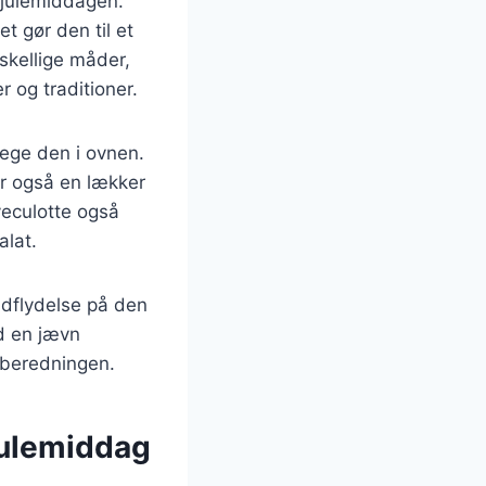
m julemiddagen.
t gør den til et
rskellige måder,
r og traditioner.
tege den i ovnen.
rer også en lækker
veculotte også
alat.
indflydelse på den
d en jævn
lberedningen.
 julemiddag