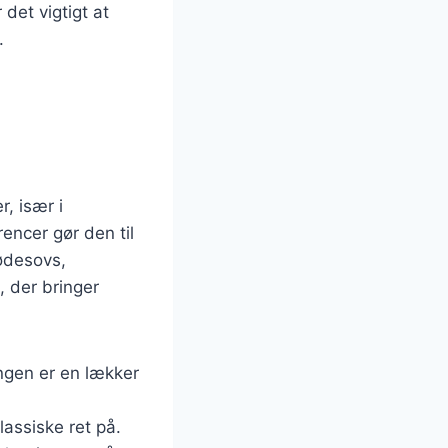
det vigtigt at
.
, især i
rencer gør den til
ødesovs,
, der bringer
ngen er en lækker
assiske ret på.