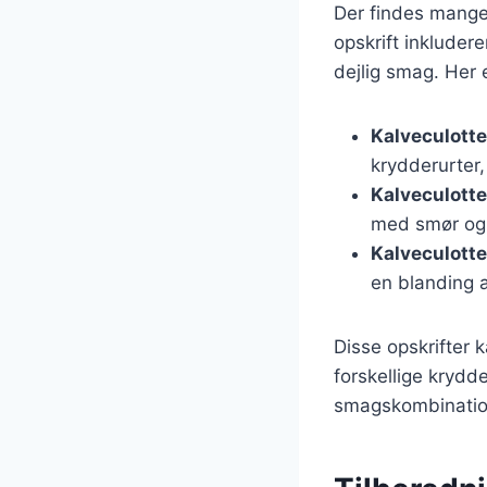
Der findes mange 
opskrift inkluder
dejlig smag. Her 
Kalveculott
krydderurter,
Kalveculotte
med smør og 
Kalveculott
en blanding a
Disse opskrifter 
forskellige krydd
smagskombinatione