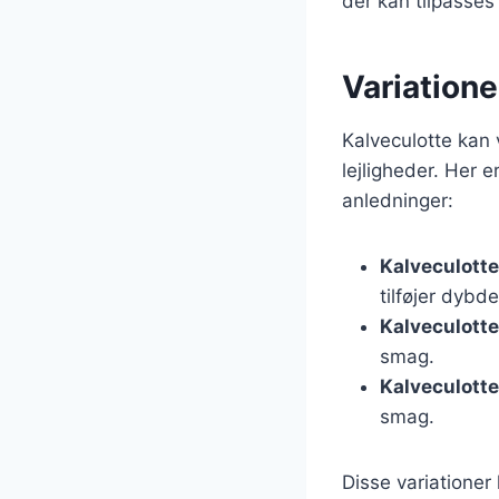
der kan tilpasses
Variationer
Kalveculotte kan v
lejligheder. Her e
anledninger:
Kalveculott
tilføjer dybde 
Kalveculott
smag.
Kalveculott
smag.
Disse variationer