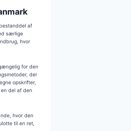
Danmark
 bestanddel af
ved særlige
andbrug, hvor
lgængelig for den
ingsmetoder, der
egne opskrifter,
l en del af den
ande, hvor den
otte til en ret,