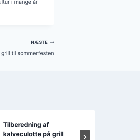
ltur i mange år
NÆSTE
 grill til sommerfesten
Tilberedning af
Kalvec
kalveculotte på grill
og flød