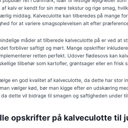
n populær ret i Danmark, især til festlige lejligheder so
f kalv er kendt for sin møre tekstur og rige smag, hvilke
n særlig middag. Kalveculotte kan tilberedes på mange fo
ighed for at variere smagsoplevelsen alt efter præference
indelige måder at tilberede kalveculotte på er ved at s
kødet forbliver saftigt og mørt. Mange opskrifter inklude
omplementerer retten perfekt. Udover flødesovs kan kal
ellige tilbehør som kartofler, grøntsager eller en frisk s
vælge en god kvalitet af kalveculotte, da dette har stor 
r man vælger kød, bør man kigge efter en udskæring me
da dette vil bidrage til smagen og saftigheden under ti
lle opskrifter på kalveculotte til