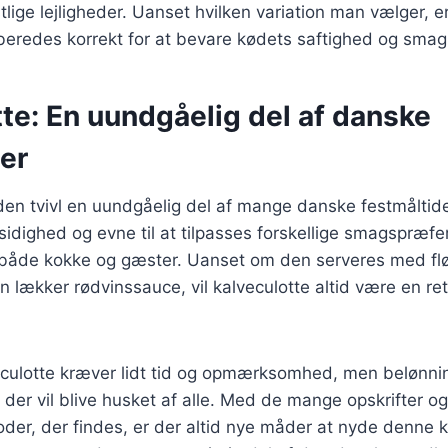
lige lejligheder. Uanset hvilken variation man vælger, er 
tilberedes korrekt for at bevare kødets saftighed og smag
te: En uundgåelig del af danske
er
den tvivl en uundgåelig del af mange danske festmåltider
lsidighed og evne til at tilpasses forskellige smagspræfe
t både kokke og gæster. Uanset om den serveres med fl
n lækker rødvinssauce, vil kalveculotte altid være en ret
veculotte kræver lidt tid og opmærksomhed, men belønni
der vil blive husket af alle. Med de mange opskrifter og
der, der findes, er der altid nye måder at nyde denne kl