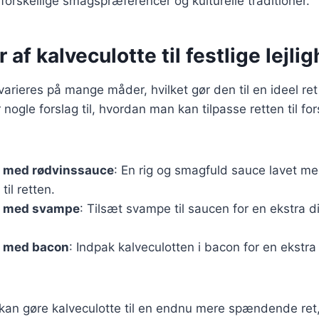
 forskellige smagspræferencer og kulturelle traditioner.
 af kalveculotte til festlige lejli
arieres på mange måder, hvilket gør den til en ideel ret t
r nogle forslag til, hvordan man kan tilpasse retten til for
e med rødvinssauce
: En rig og smagfuld sauce lavet me
til retten.
e med svampe
: Tilsæt svampe til saucen for en ekstra 
e med bacon
: Indpak kalveculotten i bacon for en ekstr
 kan gøre kalveculotte til en endnu mere spændende ret