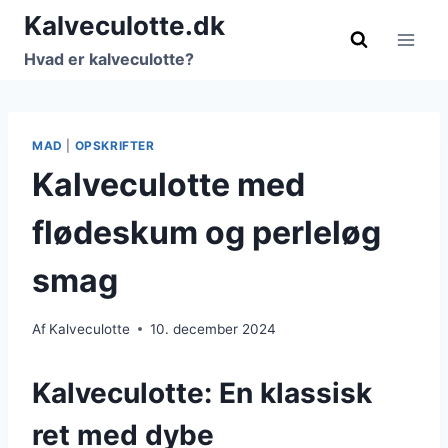
Fortsæt
Kalveculotte.dk
til
Hvad er kalveculotte?
indhold
MAD
|
OPSKRIFTER
Kalveculotte med
flødeskum og perleløg
smag
Af
Kalveculotte
10. december 2024
Kalveculotte: En klassisk
ret med dybe