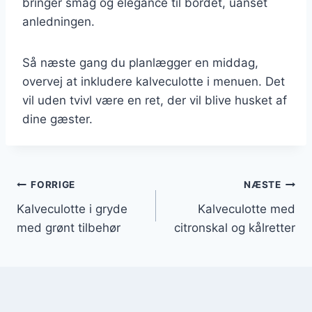
bringer smag og elegance til bordet, uanset
anledningen.
Så næste gang du planlægger en middag,
overvej at inkludere kalveculotte i menuen. Det
vil uden tvivl være en ret, der vil blive husket af
dine gæster.
Indlægsnavigation
FORRIGE
NÆSTE
Kalveculotte i gryde
Kalveculotte med
med grønt tilbehør
citronskal og kålretter