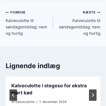
Indlægsnavigation
FORRIGE
NÆSTE
Kalveculotte til
Kalveculotte til
søndagsmiddag: nem
søndagsmiddag: nem
og hurtig
og hurtig
Lignende indlæg
Kalveculotte i stegeso for ekstra
mørt kød
Af
Kalveculotte
1. december 2024