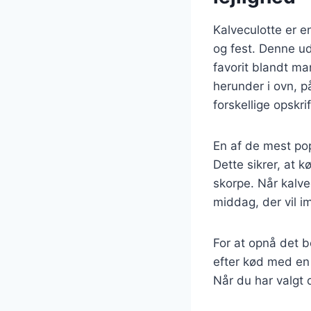
Kalveculotte er e
og fest. Denne ud
favorit blandt ma
herunder i ovn, på
forskellige opskr
En af de mest pop
Dette sikrer, at k
skorpe. Når kalve
middag, der vil i
For at opnå det be
efter kød med en 
Når du har valgt 