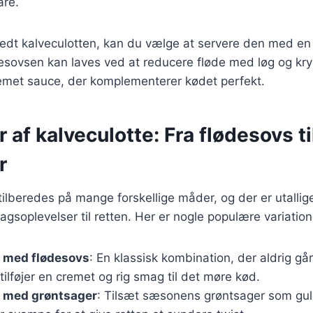
are.
redt kalveculotten, kan du vælge at servere den med en
desovsen kan laves ved at reducere fløde med løg og kryd
remet sauce, der komplementerer kødet perfekt.
r af kalveculotte: Fra flødesovs ti
r
tilberedes på mange forskellige måder, og der er utallige
agsoplevelser til retten. Her er nogle populære variation
e med flødesovs
: En klassisk kombination, der aldrig gå
ilføjer en cremet og rig smag til det møre kød.
e med grøntsager
: Tilsæt sæsonens grøntsager som gul