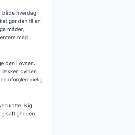
il både hverdag
et gør den til en
ige måder,
imentere med
ge den i ovnen.
n lækker, gylden
t en uforglemmelig
veculotte. Kig
og saftigheden.
.