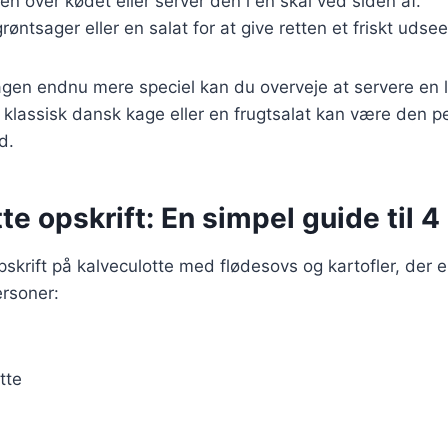
n over kødet eller server den i en skål ved siden af.
 grøntsager eller en salat for at give retten et friskt udse
agen endnu mere speciel kan du overveje at servere en 
 klassisk dansk kage eller en frugtsalat kan være den pe
d.
te opskrift: En simpel guide til 
skrift på kalveculotte med flødesovs og kartofler, der er
ersoner:
tte