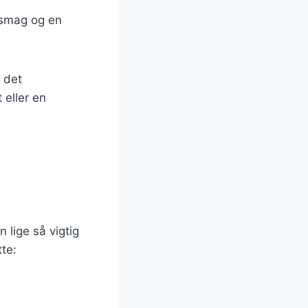
øgsmag og en
å det
 eller en
 lige så vigtig
te: