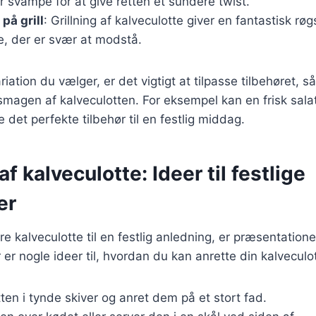
r svampe for at give retten et sundere twist.
på grill
: Grillning af kalveculotte giver en fantastisk r
e, der er svær at modstå.
iation du vælger, er det vigtigt at tilpasse tilbehøret, s
agen af kalveculotten. For eksempel kan en frisk salat
 det perfekte tilbehør til en festlig middag.
f kalveculotte: Ideer til festlige
er
e kalveculotte til en festlig anledning, er præsentationen
r nogle ideer til, hvordan du kan anrette din kalveculot
ten i tynde skiver og anret dem på et stort fad.