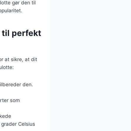
otte gør den til
pularitet.
til perfekt
 at sikre, at dit
ulotte:
ilbereder den.
urter som
skede
 grader Celsius