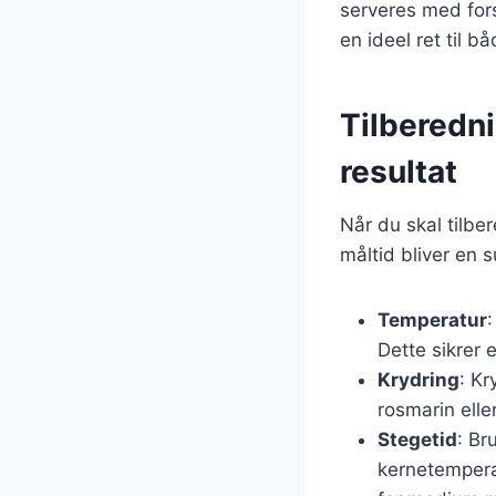
serveres med forsk
en ideel ret til b
Tilberedni
resultat
Når du skal tilber
måltid bliver en s
Temperatur
Dette sikrer 
Krydring
: Kr
rosmarin elle
Stegetid
: Br
kernetempera