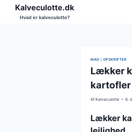
Fortsæt
Kalveculotte.dk
til
Hvad er kalveculotte?
indhold
MAD
|
OPSKRIFTER
Lækker k
kartofler
Af
Kalveculotte
6. 
Lækker kal
lejlighed