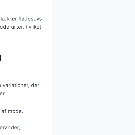
 lækker flødesovs
derurter, hvilket
l
 variationer, der
er:
r af mode.
erødder,