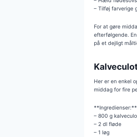
– Hæld flødesovse
– Tilføj farverige
For at gøre midd
efterfølgende. En
på et dejligt målti
Kalveculot
Her er en enkel op
middag for fire p
**Ingredienser:**
– 800 g kalveculo
– 2 dl fløde
– 1 løg