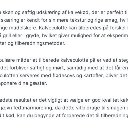
n skøn og saftig udskæring af kalvekød, der er perfekt t
skæring er kendt for sin møre tekstur og rige smag, hvilk
nge madelskere. Kalveculotte kan tilberedes på forskell
 grill eller i gryde, hvilket giver mulighed for at eksper
ifter og tilberedningsmetoder.
ulære måder at tilberede kalveculotte på er ved at ste
ødet forbliver saftigt og mørt, samtidig med at det får e
culotten serveres med flødesovs og kartofler, bliver de
mponere dine gæster.
dste resultat er det vigtigt at vælge en god kvalitet kal
jævn fedtmarmorering, da dette vil bidrage til smagen 
dit kød, kan du begynde at forberede det til tilberedning