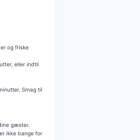
er og friske
er, eller indtil
minutter. Smag til
dine gæster.
ær ikke bange for