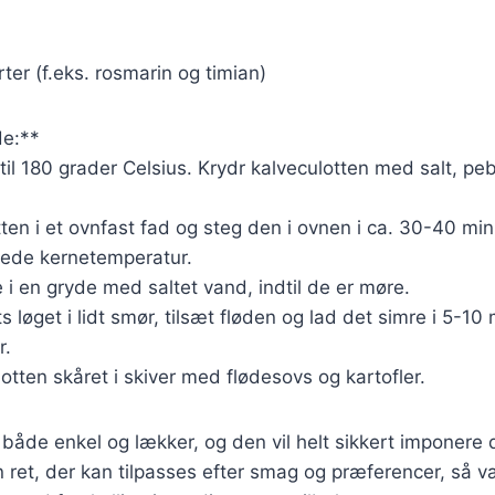
ter (f.eks. rosmarin og timian)
e:**
til 180 grader Celsius. Krydr kalveculotten med salt, peb
en i et ovnfast fad og steg den i ovnen i ca. 30-40 minutt
ede kernetemperatur.
e i en gryde med saltet vand, indtil de er møre.
ts løget i lidt smør, tilsæt fløden og lad det simre i 5-10 
r.
lotten skåret i skiver med flødesovs og kartofler.
 både enkel og lækker, og den vil helt sikkert imponere 
n ret, der kan tilpasses efter smag og præferencer, så v