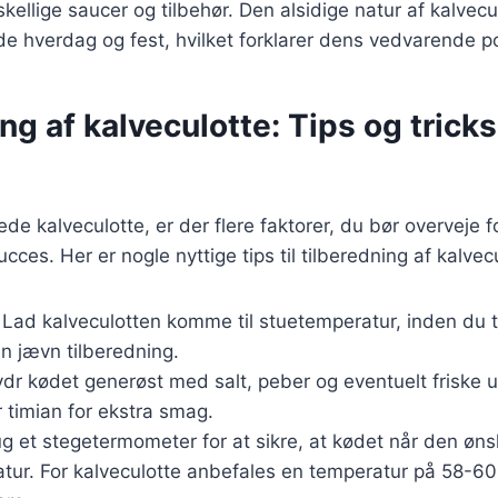
ellige saucer og tilbehør. Den alsidige natur af kalvecul
åde hverdag og fest, hvilket forklarer dens vedvarende po
ng af kalveculotte: Tips og tricks 
ede kalveculotte, er der flere faktorer, du bør overveje for
ucces. Her er nogle nyttige tips til tilberedning af kalvec
: Lad kalveculotten komme til stuetemperatur, inden du t
en jævn tilberedning.
ydr kødet generøst med salt, peber og eventuelt friske 
r timian for ekstra smag.
ug et stegetermometer for at sikre, at kødet når den øn
tur. For kalveculotte anbefales en temperatur på 58-60