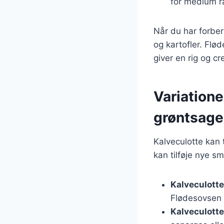
for medium r
Når du har forbe
og kartofler. Flø
giver en rig og c
Variatione
grøntsage
Kalveculotte kan 
kan tilføje nye sm
Kalveculott
Flødesovsen t
Kalveculott