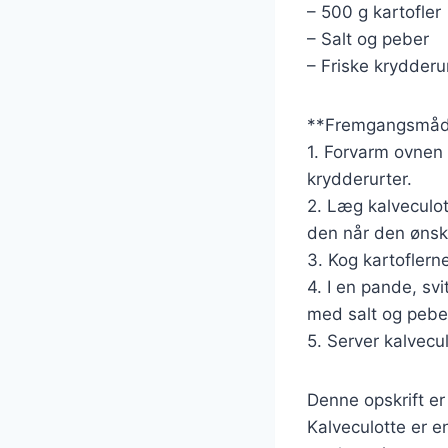
– 500 g kartofler
– Salt og peber
– Friske krydderur
**Fremgangsmåd
1. Forvarm ovnen 
krydderurter.
2. Læg kalveculott
den når den ønsk
3. Kog kartoflern
4. I en pande, svi
med salt og pebe
5. Server kalvecu
Denne opskrift er
Kalveculotte er e