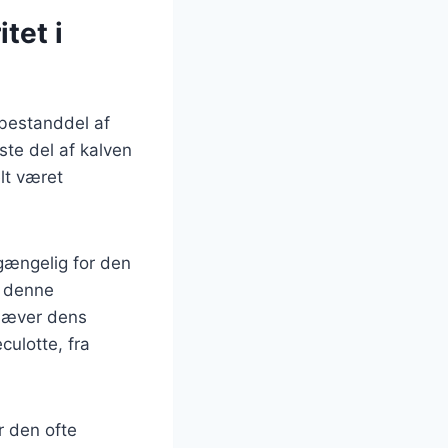
tet i
 bestanddel af
te del af kalven
lt været
lgængelig for den
t denne
mhæver dens
culotte, fra
r den ofte