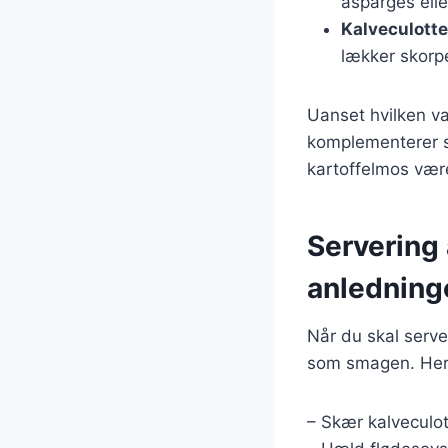
asparges elle
Kalveculotte 
lækker skorp
Uanset hvilken var
komplementerer sm
kartoffelmos være
Servering a
anledning
Når du skal server
som smagen. Her e
– Skær kalveculot