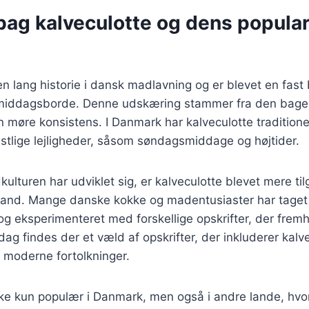
bag kalveculotte og dens populari
en lang historie i dansk madlavning og er blevet en fast
middagsborde. Denne udskæring stammer fra den bages
in møre konsistens. I Danmark har kalveculotte traditione
stlige lejligheder, såsom søndagsmiddage og højtider.
kulturen har udviklet sig, er kalveculotte blevet mere ti
tand. Mange danske kokke og madentusiaster har tage
 og eksperimenteret med forskellige opskrifter, der fre
dag findes der et væld af opskrifter, der inkluderer kalve
il moderne fortolkninger.
kke kun populær i Danmark, men også i andre lande, hvo