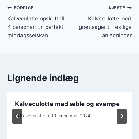
Indlægsnavigation
FORRIGE
NÆSTE
Kalveculotte opskrift til
Kalveculotte med
4 personer: En perfekt
grøntsager til festlige
middagsselskab
anledninger
Lignende indlæg
Kalveculotte med æble og svampe
Af
Kalveculotte
10. december 2024