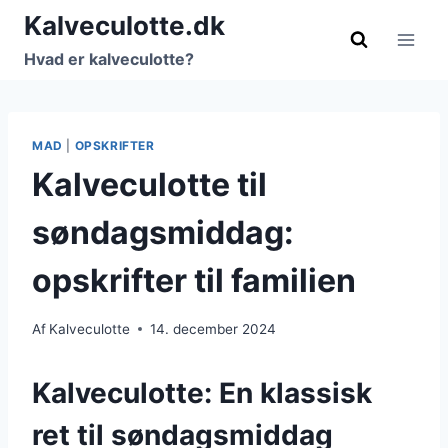
Fortsæt
Kalveculotte.dk
til
Hvad er kalveculotte?
indhold
MAD
|
OPSKRIFTER
Kalveculotte til
søndagsmiddag:
opskrifter til familien
Af
Kalveculotte
14. december 2024
Kalveculotte: En klassisk
ret til søndagsmiddag