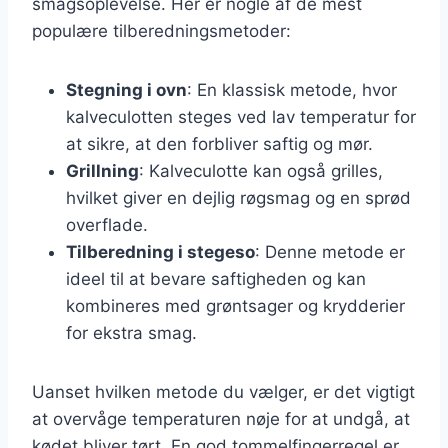
smagsoplevelse. Her er nogle af de mest
populære tilberedningsmetoder:
Stegning i ovn
: En klassisk metode, hvor
kalveculotten steges ved lav temperatur for
at sikre, at den forbliver saftig og mør.
Grillning
: Kalveculotte kan også grilles,
hvilket giver en dejlig røgsmag og en sprød
overflade.
Tilberedning i stegeso
: Denne metode er
ideel til at bevare saftigheden og kan
kombineres med grøntsager og krydderier
for ekstra smag.
Uanset hvilken metode du vælger, er det vigtigt
at overvåge temperaturen nøje for at undgå, at
kødet bliver tørt. En god tommelfingerregel er