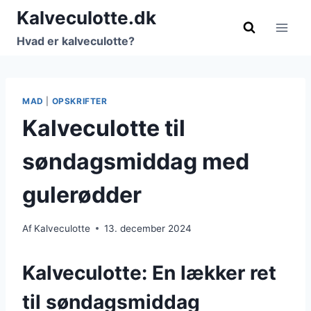
Fortsæt
Kalveculotte.dk
til
Hvad er kalveculotte?
indhold
MAD
|
OPSKRIFTER
Kalveculotte til
søndagsmiddag med
gulerødder
Af
Kalveculotte
13. december 2024
Kalveculotte: En lækker ret
til søndagsmiddag