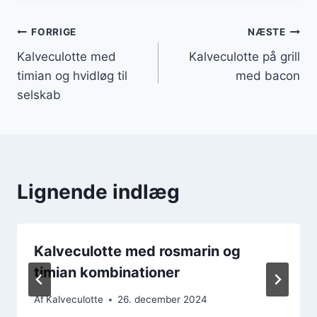
Indlægsnavigation
FORRIGE
NÆSTE
Kalveculotte med
Kalveculotte på grill
timian og hvidløg til
med bacon
selskab
Lignende indlæg
Kalveculotte med rosmarin og
timian kombinationer
Af
Kalveculotte
26. december 2024