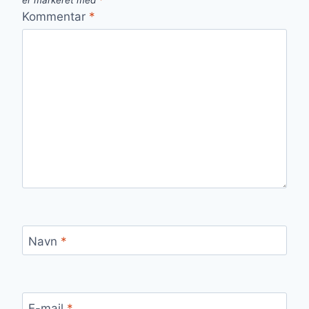
er markeret med
*
Kommentar
*
Navn
*
E-mail
*