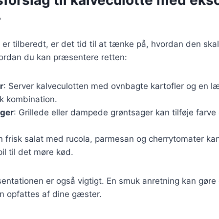
r
er tilberedt, er det tid til at tænke på, hvordan den ska
hvordan du kan præsentere retten:
r
: Server kalveculotten med ovnbagte kartofler og en l
sk kombination.
ger
: Grillede eller dampede grøntsager kan tilføje farve
n frisk salat med rucola, parmesan og cherrytomater kan 
l til det møre kød.
ntationen er også vigtigt. En smuk anretning kan gøre e
en opfattes af dine gæster.