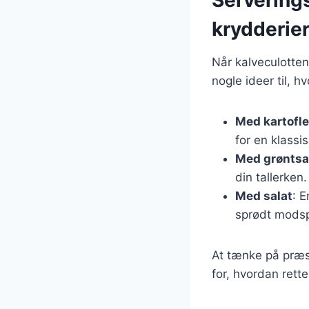
krydderie
Når kalveculotten 
nogle ideer til, 
Med kartofle
for en klassi
Med grøntsa
din tallerken.
Med salat
: E
sprødt modspi
At tænke på præse
for, hvordan rett