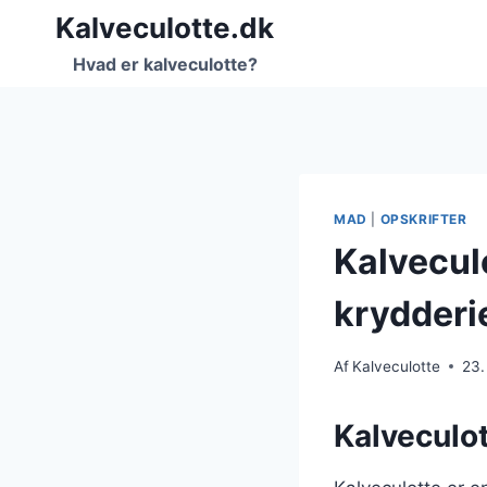
Fortsæt
Kalveculotte.dk
til
Hvad er kalveculotte?
indhold
MAD
|
OPSKRIFTER
Kalvecul
krydderi
Af
Kalveculotte
23.
Kalveculot