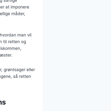
g saftige
ker at imponere
ellige måder,
 hvordan man vil
 til retten og
idskommen,
gæster.
, grøntsager eller
agene, så retten
ns