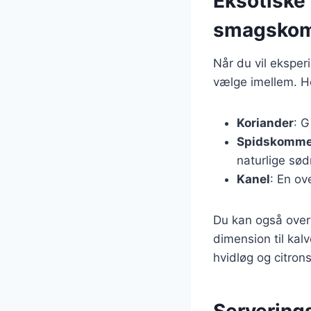
Eksotiske k
smagskom
Når du vil eksper
vælge imellem. Her
Koriander
: G
Spidskomm
naturlige sø
Kanel
: En ov
Du kan også overv
dimension til kal
hvidløg og citron
Serverings