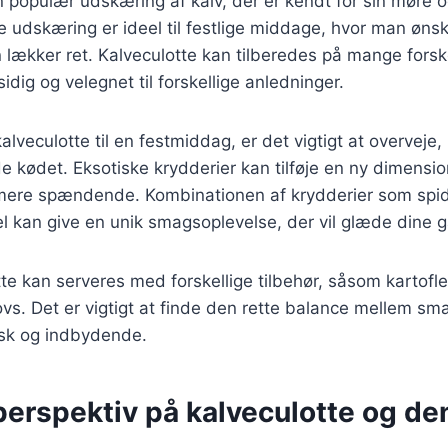
n populær udskæring af kalv, der er kendt for sin møre o
 udskæring er ideel til festlige middage, hvor man øns
lækker ret. Kalveculotte kan tilberedes på mange forsk
sidig og velegnet til forskellige anledninger.
lveculotte til en festmiddag, er det vigtigt at overveje,
e kødet. Eksotiske krydderier kan tilføje en ny dimension
mere spændende. Kombinationen af krydderier som sp
l kan give en unik smagsoplevelse, der vil glæde dine 
te kan serveres med forskellige tilbehør, såsom kartofler
vs. Det er vigtigt at finde den rette balance mellem sm
sk og indbydende.
perspektiv på kalveculotte og de