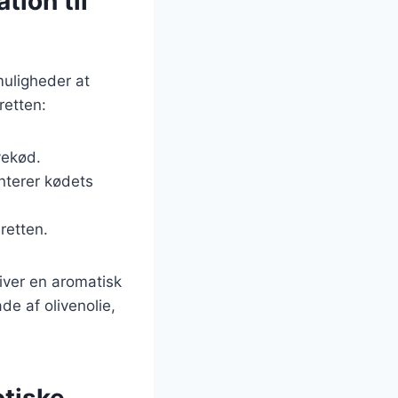
tion til
muligheder at
retten:
vekød.
nterer kødets
retten.
giver en aromatisk
de af olivenolie,
otiske