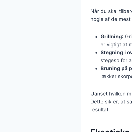
Når du skal tilbe
nogle af de mest
Grillning
: Gr
er vigtigt at
Stegning i o
stegeso for a
Bruning på 
lækker skorpe
Uanset hvilken me
Dette sikrer, at s
resultat.