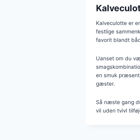
Kalveculot
Kalveculotte er en
festlige sammenko
favorit blandt b
Uanset om du vælg
smagskombinatione
en smuk præsenta
gæster.
Så næste gang du
vil uden tvivl tilf