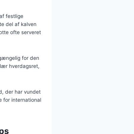
f festlige
e del af kalven
otte ofte serveret
lgængelig for den
ulær hverdagsret,
d, der har vundet
 for international
ips