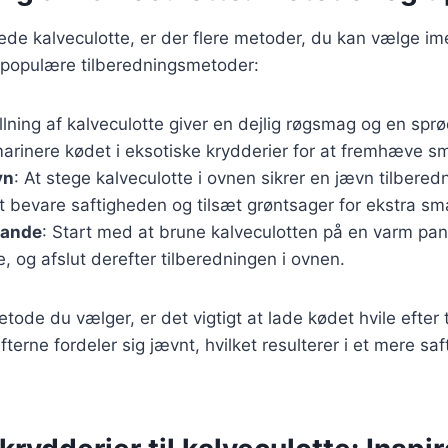
rede kalveculotte, er der flere metoder, du kan vælge im
 populære tilberedningsmetoder:
illning af kalveculotte giver en dejlig røgsmag og en spr
 marinere kødet i eksotiske krydderier for at fremhæve 
vn
: At stege kalveculotte i ovnen sikrer en jævn tilbered
t bevare saftigheden og tilsæt grøntsager for ekstra sm
pande
: Start med at brune kalveculotten på en varm pan
, og afslut derefter tilberedningen i ovnen.
tode du vælger, er det vigtigt at lade kødet hvile efter 
afterne fordeler sig jævnt, hvilket resulterer i et mere sa