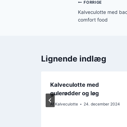
Indlægsnavi
FORRIGE
Kalveculotte med bac
comfort food
Lignende indlæg
e med
Kalveculotte med
yoghurt
gulerødder og løg
ber 2024
Af
Kalveculotte
24. december 2024