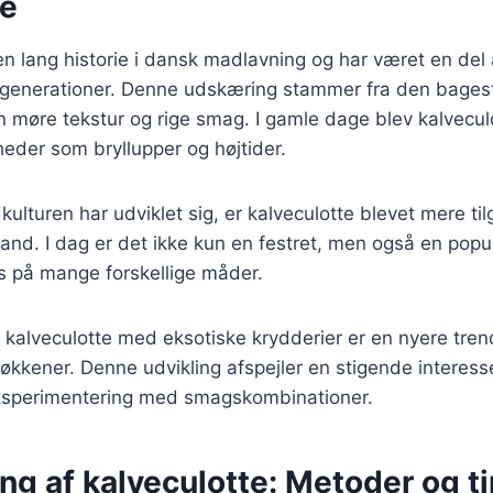
se
en lang historie i dansk madlavning og har været en del a
 generationer. Denne udskæring stammer fra den bagest
in møre tekstur og rige smag. I gamle dage blev kalvecul
gheder som bryllupper og højtider.
kulturen har udviklet sig, er kalveculotte blevet mere ti
and. I dag er det ikke kun en festret, men også en pop
s på mange forskellige måder.
kalveculotte med eksotiske krydderier er en nyere tren
økkener. Denne udvikling afspejler en stigende interesse
ksperimentering med smagskombinationer.
ng af kalveculotte: Metoder og t