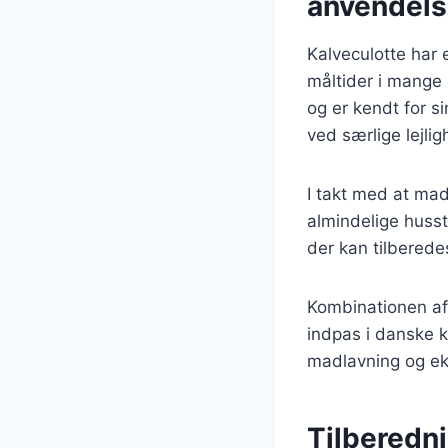
anvendel
Kalveculotte har 
måltider i mange
og er kendt for s
ved særlige lejli
I takt med at mad
almindelige husst
der kan tilberede
Kombinationen af 
indpas i danske k
madlavning og e
Tilberedni