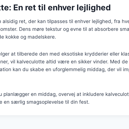
te: En ret til enhver lejlighed
 alsidig ret, der kan tilpasses til enhver lejlighed, fra 
mster. Dens møre tekstur og evne til at absorbere smag
åde kokke og madelskere.
er at tilberede den med eksotiske krydderier eller kla
r, vil kalveculotte altid være en sikker vinder. Med de 
tion kan du skabe en uforglemmelig middag, der vil i
 planlægger en middag, overvej at inkludere kalveculot
øje en særlig smagsoplevelse til din fest.