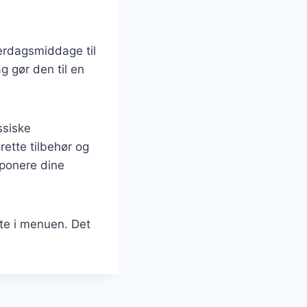
hverdagsmiddage til
 gør den til en
ssiske
rette tilbehør og
mponere dine
te i menuen. Det