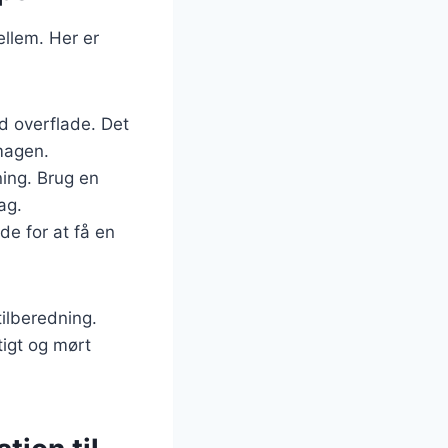
ellem. Her er
ød overflade. Det
smagen.
ning. Brug en
ag.
de for at få en
tilberedning.
ftigt og mørt