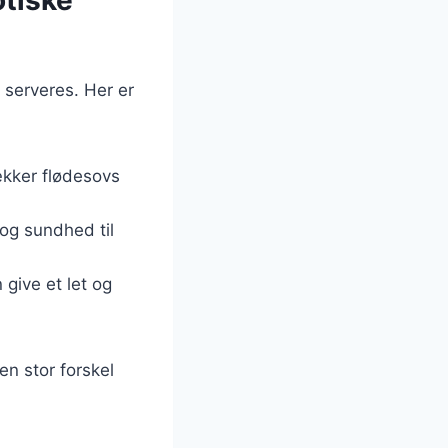
l serveres. Her er
ækker flødesovs
 og sundhed til
give et let og
n stor forskel