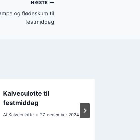
NÆSTE
ampe og flødeskum til
festmiddag
Kalveculotte til
Kalvec
festmiddag
og pebe
Af
Kalveculotte
27. december 2024
Af
Kalvecul