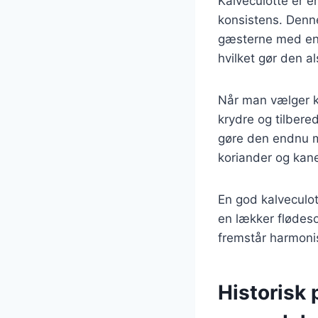
Kalveculotte er e
konsistens. Denne
gæsterne med en 
hvilket gør den al
Når man vælger ka
krydre og tilbered
gøre den endnu 
koriander og kane
En god kalveculot
en lækker flødeso
fremstår harmoni
Historisk 