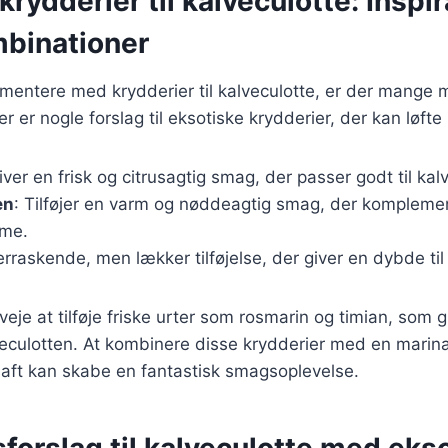
rydderier til kalveculotte: Inspira
binationer
imentere med krydderier til kalveculotte, er der mange 
 er nogle forslag til eksotiske krydderier, der kan løfte 
iver en frisk og citrusagtig smag, der passer godt til kal
en
: Tilføjer en varm og nøddeagtig smag, der kompleme
dme.
erraskende, men lækker tilføjelse, der giver en dybde til 
eje at tilføje friske urter som rosmarin og timian, som 
veculotten. At kombinere disse krydderier med en marina
saft kan skabe en fantastisk smagsoplevelse.
forslag til kalveculotte med eks