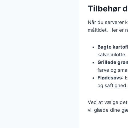
Tilbehør 
Når du serverer ka
måltidet. Her er n
Bagte kartof
kalveculotte.
Grillede grø
farve og smag 
Flødesovs
: 
og saftighed.
Ved at vælge det
vil glæde dine gæ