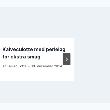
Kalveculotte med perleløg
Kalvecu
for ekstra smag
og senn
Af
Kalveculotte
10. december 2024
Af
Kalvecul