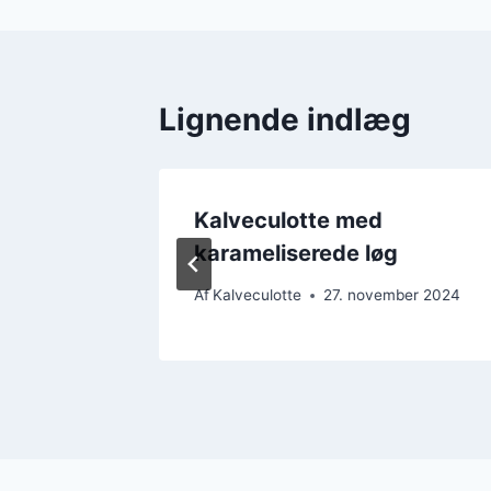
Lignende indlæg
eding
Kalveculotte med
karameliserede løg
ber 2024
Af
Kalveculotte
27. november 2024