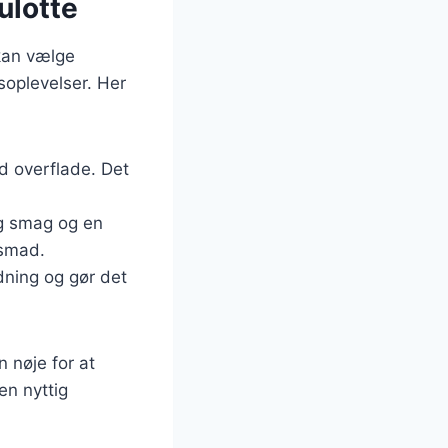
ulotte
 kan vælge
soplevelser. Her
ød overflade. Det
ig smag og en
gsmad.
edning og gør det
 nøje for at
en nyttig