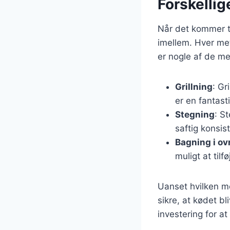
Forskellig
Når det kommer ti
imellem. Hver met
er nogle af de m
Grillning
: Gr
er en fantas
Stegning
: S
saftig konsis
Bagning i ov
muligt at tilf
Uanset hvilken me
sikre, at kødet bl
investering for a