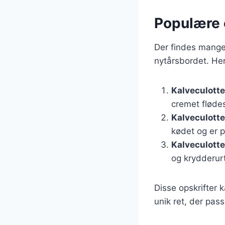
Populære o
Der findes mange 
nytårsbordet. Her
Kalveculott
cremet flødeso
Kalveculotte
kødet og er p
Kalveculotte 
og krydderurt
Disse opskrifter 
unik ret, der pass