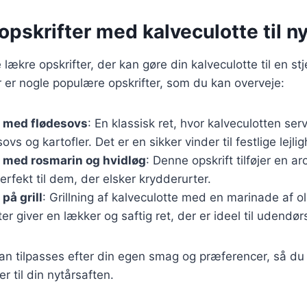
pskrifter med kalveculotte til n
lækre opskrifter, der kan gøre din kalveculotte til en st
 er nogle populære opskrifter, som du kan overveje:
e med flødesovs
: En klassisk ret, hvor kalveculotten se
vs og kartofler. Det er en sikker vinder til festlige lejli
 med rosmarin og hvidløg
: Denne opskrift tilføjer en a
erfekt til dem, der elsker krydderurter.
på grill
: Grillning af kalveculotte med en marinade af ol
er giver en lækker og saftig ret, der er ideel til udendør
kan tilpasses efter din egen smag og præferencer, så d
er til din nytårsaften.