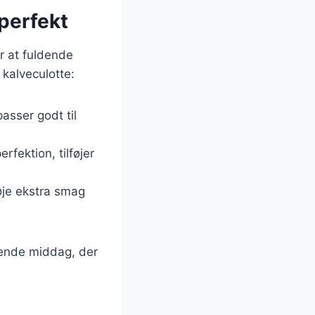
perfekt
or at fuldende
 kalveculotte:
asser godt til
rfektion, tilføjer
føje ekstra smag
gende middag, der