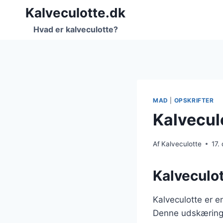
Fortsæt
Kalveculotte.dk
til
Hvad er kalveculotte?
indhold
MAD
|
OPSKRIFTER
Kalveculo
Af
Kalveculotte
17.
Kalveculot
Kalveculotte er en
Denne udskæring a