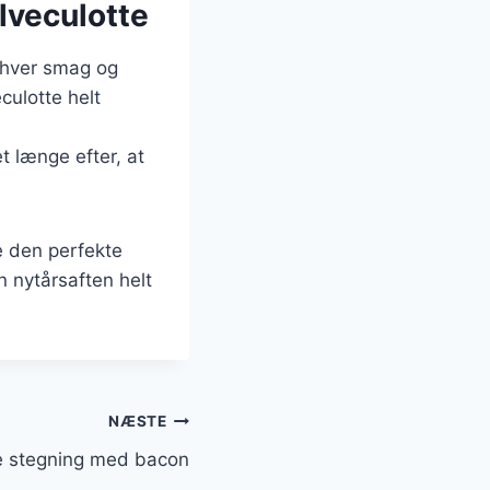
lveculotte
enhver smag og
culotte helt
t længe efter, at
e den perfekte
n nytårsaften helt
NÆSTE
e stegning med bacon