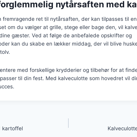
forglemmelig nytårsaften med ka
n fremragende ret til nytårsaften, der kan tilpasses til 
t om du vælger at grille, stege eller bage den, vil kalve
dine gæster. Ved at følge de anbefalede opskrifter og
der kan du skabe en lækker middag, der vil blive huske
tolv.
ntere med forskellige krydderier og tilbehør for at find
passer til din fest. Med kalveculotte som hovedret vil di
ucces.
gation
 kartoffel
Kalveculott