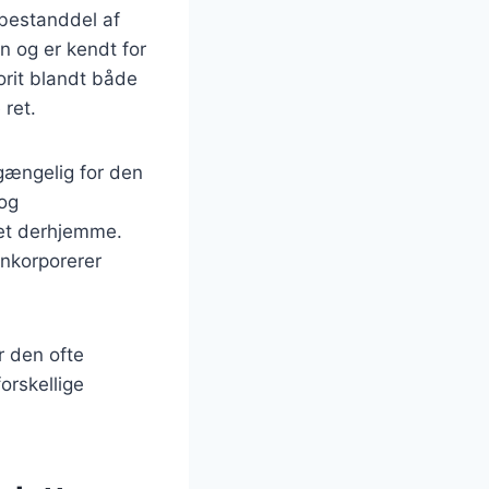
 bestanddel af
n og er kendt for
orit blandt både
ret.
lgængelig for den
 og
 ret derhjemme.
inkorporerer
r den ofte
forskellige