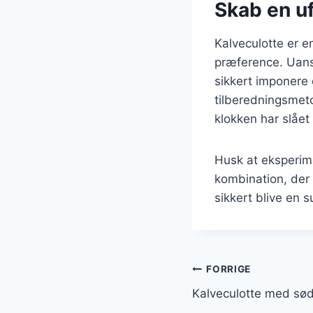
Skab en u
Kalveculotte er e
præference. Uanse
sikkert imponere 
tilberedningsmeto
klokken har slået 
Husk at eksperime
kombination, der 
sikkert blive en s
Indlægsnavi
FORRIGE
Kalveculotte med sød