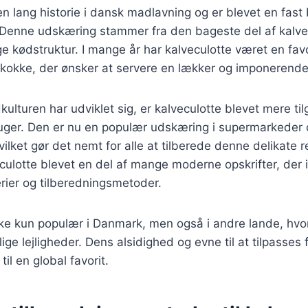
en lang historie i dansk madlavning og er blevet en fast
. Denne udskæring stammer fra den bageste del af kalve
ge kødstruktur. I mange år har kalveculotte været en fav
okke, der ønsker at servere en lækker og imponerende 
kulturen har udviklet sig, er kalveculotte blevet mere ti
ruger. Den er nu en populær udskæring i supermarkeder
hvilket gør det nemt for alle at tilberede denne delikate
ulotte blevet en del af mange moderne opskrifter, der 
erier og tilberedningsmetoder.
kke kun populær i Danmark, men også i andre lande, hvo
ige lejligheder. Dens alsidighed og evne til at tilpasses 
il en global favorit.