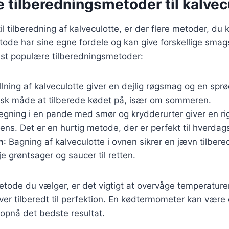
e tilberedningsmetoder til kalvec
l tilberedning af kalveculotte, er der flere metoder, du
ode har sine egne fordele og kan give forskellige smag
est populære tilberedningsmetoder:
illning af kalveculotte giver en dejlig røgsmag og en spr
tisk måde at tilberede kødet på, især om sommeren.
tegning i en pande med smør og krydderurter giver en r
tens. Det er en hurtig metode, der er perfekt til hverda
n
: Bagning af kalveculotte i ovnen sikrer en jævn tilber
øje grøntsager og saucer til retten.
tode du vælger, er det vigtigt at overvåge temperaturen
iver tilberedt til perfektion. En kødtermometer kan være 
t opnå det bedste resultat.