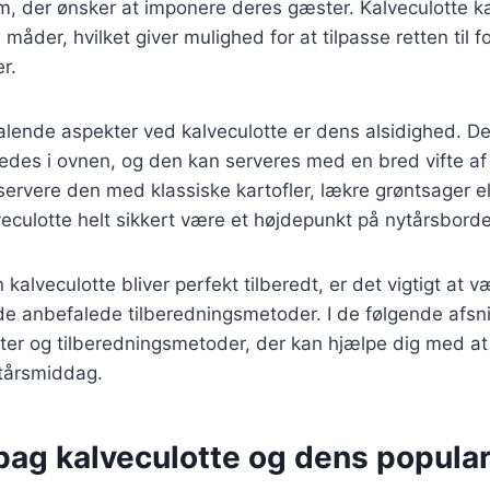
em, der ønsker at imponere deres gæster. Kalveculotte k
måder, hvilket giver mulighed for at tilpasse retten til fo
r.
talende aspekter ved kalveculotte er dens alsidighed. Den
eredes i ovnen, og den kan serveres med en bred vifte af
ervere den med klassiske kartofler, lækre grøntsager ell
lveculotte helt sikkert være et højdepunkt på nytårsborde
in kalveculotte bliver perfekt tilberedt, er det vigtigt at 
 de anbefalede tilberedningsmetoder. I de følgende afsnit
ifter og tilberedningsmetoder, der kan hjælpe dig med a
tårsmiddag.
bag kalveculotte og dens popular