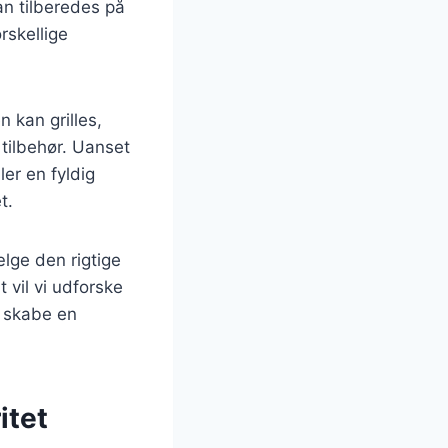
an tilberedes på
rskellige
 kan grilles,
 tilbehør. Uanset
er en fyldig
t.
vælge den rigtige
 vil vi udforske
t skabe en
itet