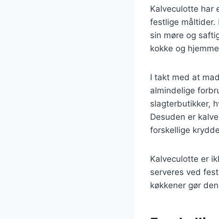
Kalveculotte har 
festlige måltider
sin møre og safti
kokke og hjemmek
I takt med at mad
almindelige forb
slagterbutikker, 
Desuden er kalvec
forskellige krydd
Kalveculotte er i
serveres ved festl
køkkener gør den t