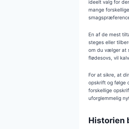
ideelt valg for d
mange forskellige 
smagspræference
En af de mest til
steges eller tilb
om du vælger at s
flødesovs, vil ka
For at sikre, at d
opskrift og følge
forskellige opskr
uforglemmelig ny
Historien 