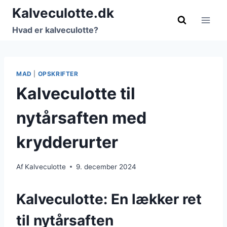
Fortsæt
Kalveculotte.dk
til
Hvad er kalveculotte?
indhold
MAD
|
OPSKRIFTER
Kalveculotte til
nytårsaften med
krydderurter
Af
Kalveculotte
9. december 2024
Kalveculotte: En lækker ret
til nytårsaften