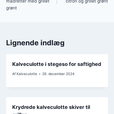
madretter med grillet
citron og grillet grønt
grønt
Lignende indlæg
Kalveculotte i stegeso for saftighed
Af
Kalveculotte
26. december 2024
Krydrede kalveculotte skiver til