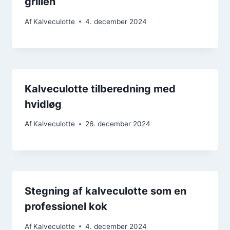
grillen
Af
Kalveculotte
4. december 2024
Kalveculotte tilberedning med
hvidløg
Af
Kalveculotte
26. december 2024
Stegning af kalveculotte som en
professionel kok
Af
Kalveculotte
4. december 2024