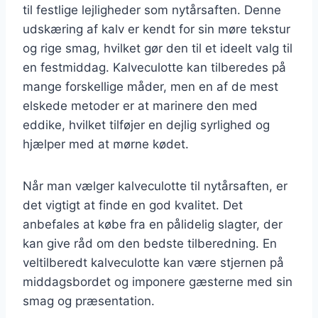
til festlige lejligheder som nytårsaften. Denne
udskæring af kalv er kendt for sin møre tekstur
og rige smag, hvilket gør den til et ideelt valg til
en festmiddag. Kalveculotte kan tilberedes på
mange forskellige måder, men en af de mest
elskede metoder er at marinere den med
eddike, hvilket tilføjer en dejlig syrlighed og
hjælper med at mørne kødet.
Når man vælger kalveculotte til nytårsaften, er
det vigtigt at finde en god kvalitet. Det
anbefales at købe fra en pålidelig slagter, der
kan give råd om den bedste tilberedning. En
veltilberedt kalveculotte kan være stjernen på
middagsbordet og imponere gæsterne med sin
smag og præsentation.