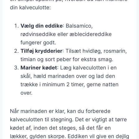
din kalveculotte:
Vælg din eddike
: Balsamico,
rødvinseddike eller æblecidereddike
fungerer godt.
Tilføj krydderier
: Tilsæt hvidløg, rosmarin,
timian og sort peber for ekstra smag.
Mariner kødet
: Læg kalveculotten i en
skål, hæld marinaden over og lad den
trække i minimum 2 timer, gerne natten
over.
Når marinaden er klar, kan du forberede
kalveculotten til stegning. Det er vigtigt at tørre
kødet af, inden det steges, så det får en
lækker, gylden skorpe. Eddiken vil give en dejlig