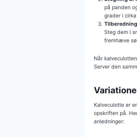
på panden og
grader i cirk
Tilberedning
Steg dem i sm
fremhæve s
Når kalveculotten
Server den samme
Variationer
Kalveculotte er en
opskriften på. Her
anledninger: