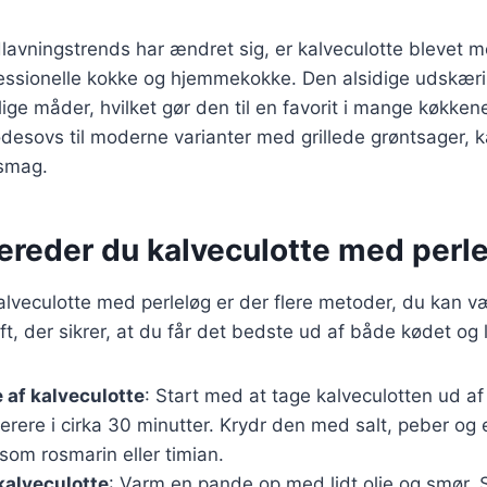
lavningstrends har ændret sig, er kalveculotte blevet 
essionelle kokke og hjemmekokke. Den alsidige udskæri
ige måder, hvilket gør den til en favorit i mange køkkene
ødesovs til moderne varianter med grillede grøntsager, k
 smag.
ereder du kalveculotte med perl
kalveculotte med perleløg er der flere metoder, du kan v
ft, der sikrer, at du får det bedste ud af både kødet og
 af kalveculotte
: Start med at tage kalveculotten ud a
rere i cirka 30 minutter. Krydr den med salt, peber og e
som rosmarin eller timian.
kalveculotte
: Varm en pande op med lidt olie og smør. 