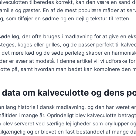
kalveculotten tilberedes korrekt, kan den være en sand d
amilie og gæster. En af de mest populære måder at serv
, som tilføjer en sødme og en dejlig tekstur til retten.
søde løg, der ofte bruges i madlavning for at give en eks
ges, koges eller grilles, og de passer perfekt til kalvec
 det møre kød og de søde perleløg skaber en harmonis
er er svær at modstå. I denne artikel vil vi udforske fo
ulotte på, samt hvordan man bedst kan kombinere den m
 data om kalveculotte og dens po
en lang historie i dansk madlavning, og den har været en
tmåltider i mange år. Oprindeligt blev kalveculotte betra
 blev serveret ved særlige lejligheder som bryllupper og 
tilgængelig og er blevet en fast bestanddel af mange d