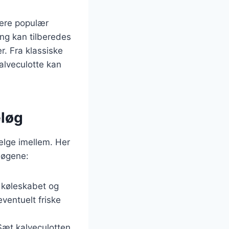
mere populær
ng kan tilberedes
r. Fra klassiske
alveculotte kan
eløg
ælge imellem. Her
 løgene:
f køleskabet og
ventuelt friske
Sæt kalveculotten