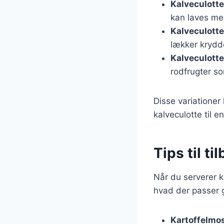
Kalveculott
kan laves me
Kalveculotte 
lækker krydde
Kalveculotte
rodfrugter so
Disse variationer
kalveculotte til e
Tips til t
Når du serverer ka
hvad der passer go
Kartoffelmo