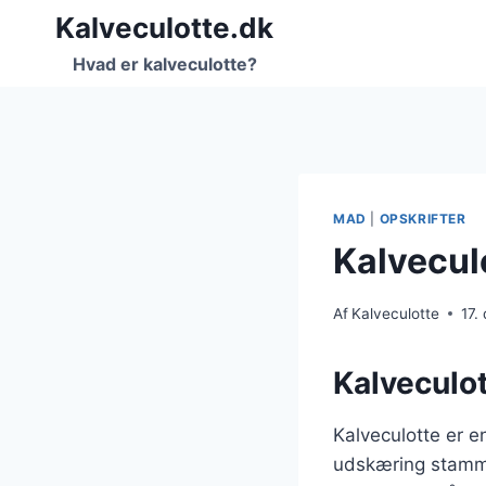
Fortsæt
Kalveculotte.dk
til
Hvad er kalveculotte?
indhold
MAD
|
OPSKRIFTER
Kalvecul
Af
Kalveculotte
17.
Kalveculot
Kalveculotte er e
udskæring stammer