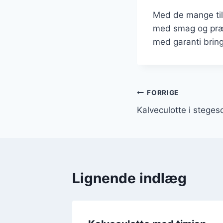
Med de mange til
med smag og præs
med garanti bring
Indlægsnavi
FORRIGE
Kalveculotte i stege
Lignende indlæg