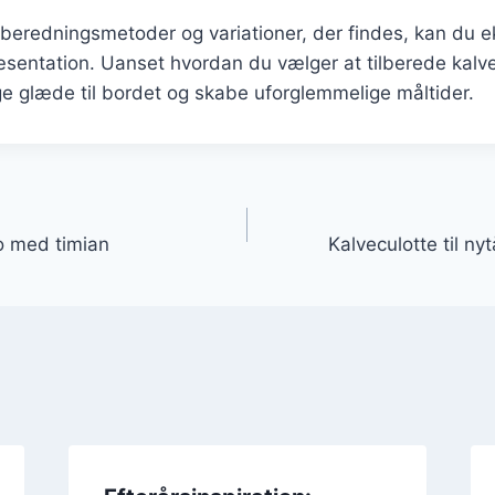
beredningsmetoder og variationer, der findes, kan du 
entation. Uanset hvordan du vælger at tilberede kalvec
e glæde til bordet og skabe uforglemmelige måltider.
gation
so med timian
Kalveculotte til n