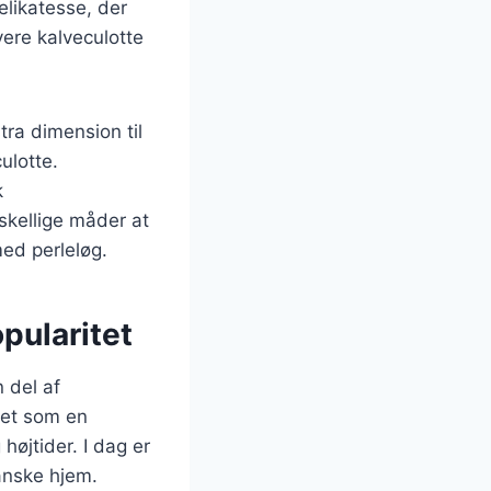
elikatesse, der
ere kalveculotte
tra dimension til
ulotte.
k
rskellige måder at
ed perleløg.
pularitet
 del af
gtet som en
højtider. I dag er
anske hjem.