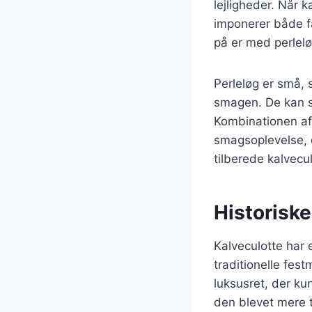
lejligheder. Når 
imponerer både f
på er med perleløg
Perleløg er små, 
smagen. De kan ste
Kombinationen af
smagsoplevelse, d
tilberede kalvec
Historiske
Kalveculotte har 
traditionelle fes
luksusret, der kun
den blevet mere 