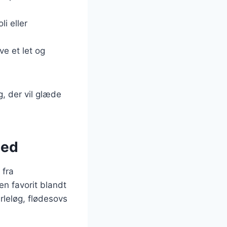
i eller
ve et let og
, der vil glæde
hed
 fra
en favorit blandt
leløg, flødesovs