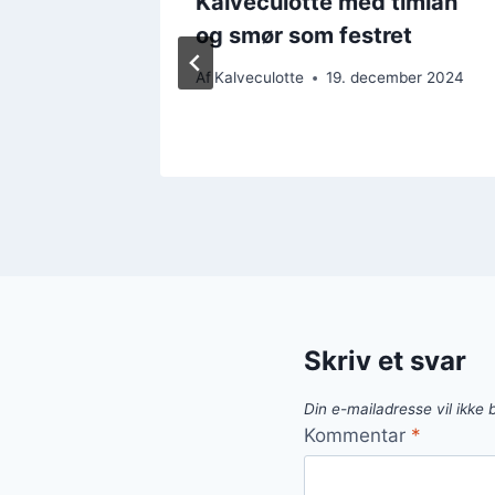
Kalveculotte med timian
til
og smør som festret
Af
Kalveculotte
19. december 2024
er 2024
Skriv et svar
Din e-mailadresse vil ikke b
Kommentar
*