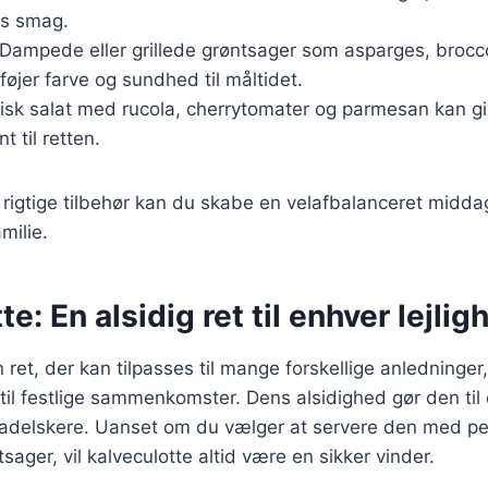
ns smag.
 Dampede eller grillede grøntsager som asparges, broccol
lføjer farve og sundhed til måltidet.
frisk salat med rucola, cherrytomater og parmesan kan gi
t til retten.
rigtige tilbehør kan du skabe en velafbalanceret middag
milie.
e: En alsidig ret til enhver lejlig
 ret, der kan tilpasses til mange forskellige anledninger,
l festlige sammenkomster. Dens alsidighed gør den til 
delskere. Uanset om du vælger at servere den med per
ntsager, vil kalveculotte altid være en sikker vinder.