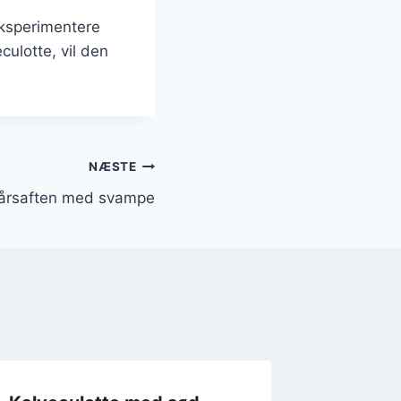
eksperimentere
ulotte, vil den
NÆSTE
ytårsaften med svampe