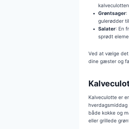
kalveculotte
Grøntsager
:
gulerødder ti
Salater
: En 
sprødt elemen
Ved at vælge det 
dine gæster og fa
Kalveculott
Kalveculotte er en
hverdagsmiddag ti
både kokke og ma
eller grillede grø