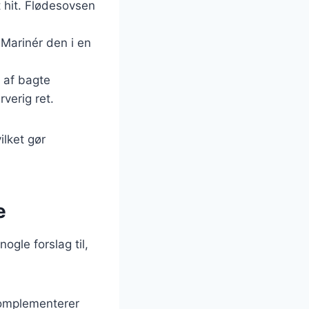
t hit. Flødesovsen
 Marinér den i en
 af bagte
verig ret.
ilket gør
e
ogle forslag til,
komplementerer