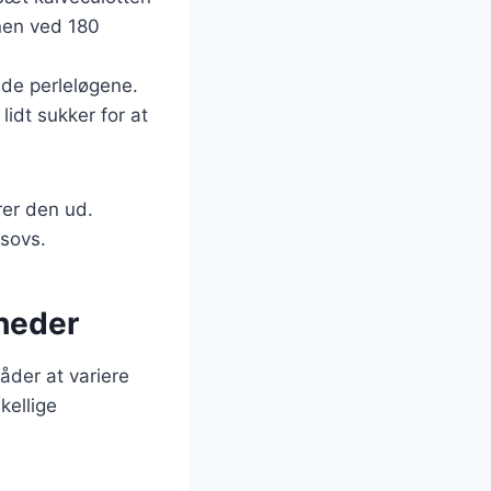
nen ved 180
ede perleløgene.
lidt sukker for at
rer den ud.
sovs.
gheder
måder at variere
kellige