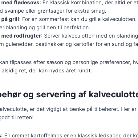
e med flødesovs
: En klassisk kombination, der altid er e
d svampe eller grøntsager for ekstra smag.
på grill
: For en sommerfest kan du grille kalveculotten.
riblanding og grill den til perfektion.
 med rodfrugter
: Server kalveculotten med en blanding
m gulerødder, pastinakker og kartofler for en sund og far
 kan tilpasses efter sæson og personlige præferencer, hv
n alsidig ret, der kan nydes året rundt.
ilbehør og servering af kalveculott
lveculotte, er det vigtigt at tænke på tilbehøret. Her er n
dt til retten:
s
: En cremet kartoffelmos er en klassisk ledsager, der 