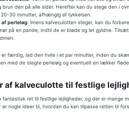
 brun den på alle sider. Herefter kan du stege den i ov
a 20-30 minutter, afhængig af tykkelsen.
 af perleløg
: Imens kalveculotten steger, kan du forber
ør på en pande, indtil de er bløde og let gyldne. Tilsæt 
ødmen.
 er færdig, lad den hvile i et par minutter, inden du skæ
n med de stegte perleløg og eventuelt en lækker fløde
 af kalveculotte til festlige lejli
 fantastisk ret til festlige lejligheder, og der er mange 
 er nogle ideer til, hvordan du kan tilpasse retten til fors