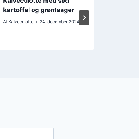
Kalveculotte med sød
Kalvec
kartoffel og grøntsager
og fris
sund re
Af
Kalveculotte
24. december 2024
Af
Kalvecul