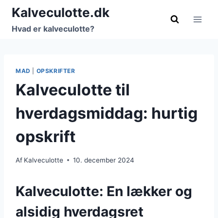
Fortsæt
Kalveculotte.dk
til
Hvad er kalveculotte?
indhold
MAD
|
OPSKRIFTER
Kalveculotte til
hverdagsmiddag: hurtig
opskrift
Af
Kalveculotte
10. december 2024
Kalveculotte: En lækker og
alsidig hverdagsret