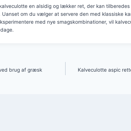
 kalveculotte en alsidig og lækker ret, der kan tilbered
. Uanset om du vælger at servere den med klassiske kar
eksperimentere med nye smagskombinationer, vil kalvecu
ddage.
gation
 ved brug af græsk
Kalveculotte aspic ret