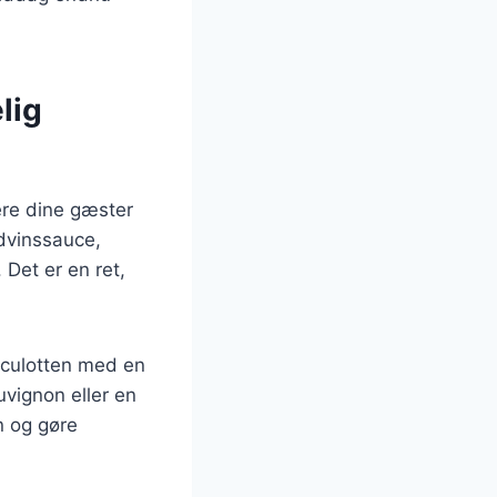
lig
ere dine gæster
dvinssauce,
 Det er en ret,
eculotten med en
vignon eller en
n og gøre