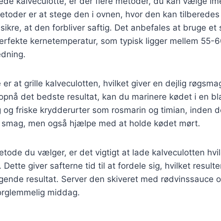
rede kalveculotte, er der flere metoder, du kan vælge im
toder er at stege den i ovnen, hvor den kan tilberedes
 sikre, at den forbliver saftig. Det anbefales at bruge e
erfekte kernetemperatur, som typisk ligger mellem 55-6
edning.
r at grille kalveculotten, hvilket giver en dejlig røgsm
 opnå det bedste resultat, kan du marinere kødet i en bl
g og friske krydderurter som rosmarin og timian, inden de
øre smag, men også hjælpe med at holde kødet mørt.
tode du vælger, er det vigtigt at lade kalveculotten hvil
 Dette giver safterne tid til at fordele sig, hvilket result
gende resultat. Server den skiveret med rødvinssauce o
forglemmelig middag.