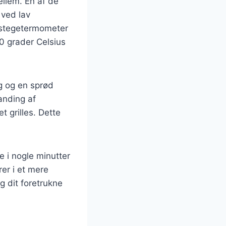
ellem. En af de
 ved lav
t stegetermometer
0 grader Celsius
ag og en sprød
anding af
t grilles. Dette
e i nogle minutter
erer i et mere
g dit foretrukne