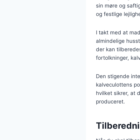
sin møre og safti
og festlige lejlig
I takt med at mad
almindelige husst
der kan tilberede
fortolkninger, ka
Den stigende inte
kalveculottens po
hvilket sikrer, a
produceret.
Tilberedni