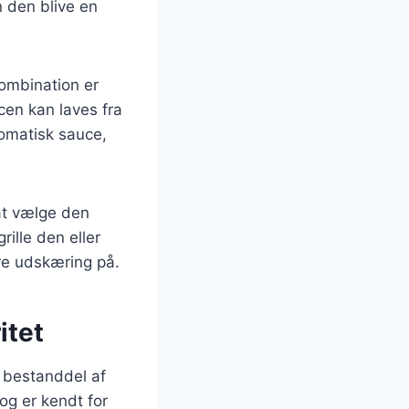
n den blive en
kombination er
cen kan laves fra
romatisk sauce,
 at vælge den
ille den eller
re udskæring på.
itet
t bestanddel af
og er kendt for