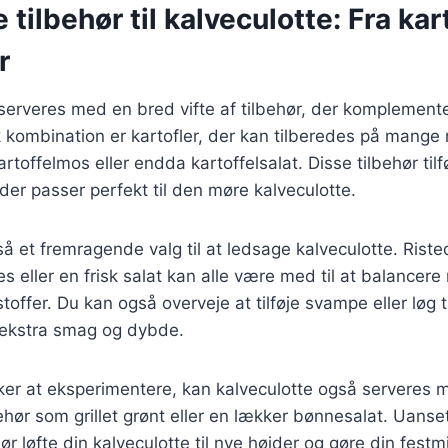
 tilbehør til kalveculotte: Fra kart
r
serveres med en bred vifte af tilbehør, der komplemente
k kombination er kartofler, der kan tilberedes på mang
artoffelmos eller endda kartoffelsalat. Disse tilbehør tilfø
der passer perfekt til den møre kalveculotte.
å et fremragende valg til at ledsage kalveculotte. Riste
eller en frisk salat kan alle være med til at balancere m
offer. Du kan også overveje at tilføje svampe eller løg ti
 ekstra smag og dybde.
ker at eksperimentere, kan kalveculotte også serveres
lbehør som grillet grønt eller en lækker bønnesalat. Uans
ehør løfte din kalveculotte til nye højder og gøre din fes