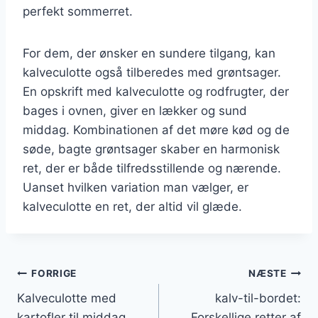
perfekt sommerret.
For dem, der ønsker en sundere tilgang, kan
kalveculotte også tilberedes med grøntsager.
En opskrift med kalveculotte og rodfrugter, der
bages i ovnen, giver en lækker og sund
middag. Kombinationen af det møre kød og de
søde, bagte grøntsager skaber en harmonisk
ret, der er både tilfredsstillende og nærende.
Uanset hvilken variation man vælger, er
kalveculotte en ret, der altid vil glæde.
Indlægsnavigation
FORRIGE
NÆSTE
Kalveculotte med
kalv-til-bordet:
kartofler til middag
Forskellige retter af