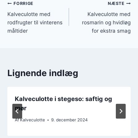
Indlægsnavigation
FORRIGE
NÆSTE
Kalveculotte med
Kalveculotte med
rodfrugter til vinterens
rosmarin og hvidløg
måltider
for ekstra smag
Lignende indlæg
Kalveculotte i stegeso: saftig og
mør
Af
Kalveculotte
9. december 2024