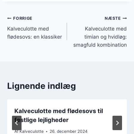
Indlægsnavigation
FORRIGE
NÆSTE
Kalveculotte med
Kalveculotte med
flødesovs: en klassiker
timian og hvidløg:
smagfuld kombination
Lignende indlæg
Kalveculotte med flødesovs til
festlige lejligheder
Af
Kalveculotte
26. december 2024