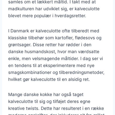
samles om et lækkert måltid. I takt med at
madkulturen har udviklet sig, er kalveculotte
blevet mere populær i hverdagsretter.
I Danmark er kalveculotte ofte tilberedt med
klassiske tilbehør som kartofler, flødesovs og
grøntsager. Disse retter har rødder i den
danske husmandskost, hvor man værdsatte
enkle, men velsmagende måltider. I dag ser vi
en tendens til at eksperimentere med nye
smagskombinationer og tilberedningsmetoder,
hvilket gør kalveculotte til en alsidig ret.
Mange danske kokke har også taget
kalveculotte til sig og tilføjet deres egne
kreative twists. Dette har resulteret i en række