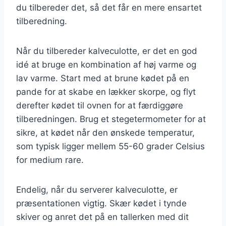
du tilbereder det, så det får en mere ensartet
tilberedning.
Når du tilbereder kalveculotte, er det en god
idé at bruge en kombination af høj varme og
lav varme. Start med at brune kødet på en
pande for at skabe en lækker skorpe, og flyt
derefter kødet til ovnen for at færdiggøre
tilberedningen. Brug et stegetermometer for at
sikre, at kødet når den ønskede temperatur,
som typisk ligger mellem 55-60 grader Celsius
for medium rare.
Endelig, når du serverer kalveculotte, er
præsentationen vigtig. Skær kødet i tynde
skiver og anret det på en tallerken med dit