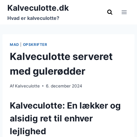
Fortsæt
Kalveculotte.dk
til
Hvad er kalveculotte?
indhold
MAD
|
OPSKRIFTER
Kalveculotte serveret
med gulerødder
Af
Kalveculotte
6. december 2024
Kalveculotte: En lækker og
alsidig ret til enhver
lejlighed