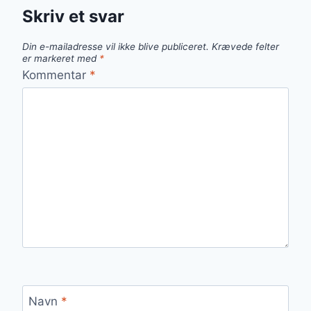
Skriv et svar
Din e-mailadresse vil ikke blive publiceret.
Krævede felter
er markeret med
*
Kommentar
*
Navn
*