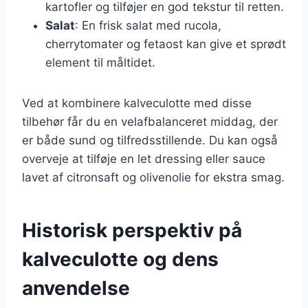
kartofler og tilføjer en god tekstur til retten.
Salat
: En frisk salat med rucola,
cherrytomater og fetaost kan give et sprødt
element til måltidet.
Ved at kombinere kalveculotte med disse
tilbehør får du en velafbalanceret middag, der
er både sund og tilfredsstillende. Du kan også
overveje at tilføje en let dressing eller sauce
lavet af citronsaft og olivenolie for ekstra smag.
Historisk perspektiv på
kalveculotte og dens
anvendelse