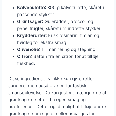
Kalveculotte
: 800 g kalveculotte, skåret i
passende stykker.
Grøntsager
: Gulerødder, broccoli og
peberfrugter, skåret i mundrette stykker.
Krydderurter
: Frisk rosmarin, timian og
hvidløg for ekstra smag.
Olivenolie
: Til marinering og stegning.
Citron
: Saften fra en citron for at tilføje
friskhed.
Disse ingredienser vil ikke kun gøre retten
sundere, men også give en fantastisk
smagsoplevelse. Du kan justere mængderne af
grøntsagerne efter din egen smag og
præferencer. Det er også muligt at tilføje andre
grøntsager som squash eller asparges for