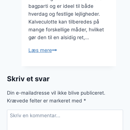
bagparti og er ideel til både
hverdag og festlige lejligheder.
Kalveculotte kan tilberedes på
mange forskellige måder, hvilket
gør den til en alsidig ret,…
Kalveculotte
Læs mere
med
flødesovs
og
Skriv et svar
grøntsager
Din e-mailadresse vil ikke blive publiceret.
Krævede felter er markeret med
*