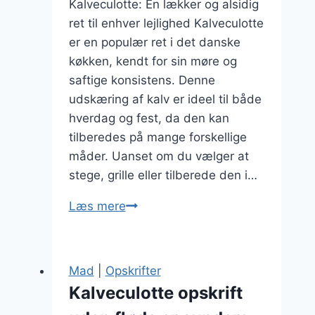
Kalveculotte: En lækker og alsidig
ret til enhver lejlighed Kalveculotte
er en populær ret i det danske
køkken, kendt for sin møre og
saftige konsistens. Denne
udskæring af kalv er ideel til både
hverdag og fest, da den kan
tilberedes på mange forskellige
måder. Uanset om du vælger at
stege, grille eller tilberede den i…
Kalveculotte
Læs mere
med
urter
og
Mad
|
Opskrifter
et
Kalveculotte opskrift
glas