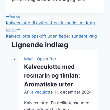
Indlægsnavigation
Forrige
Kalveculotte til nytårsaften: luksuriøs middag
Næste
Kalveculotte opskrift uden fløde: sundere valg
Lignende indlæg
Mad
|
Opskrifter
Kalveculotte med
rosmarin og timian:
Aromatiske urter
Af
Kalveculotte
11. december 2024
Kalveculotte: En delikatesse med
dybe rødder i historien