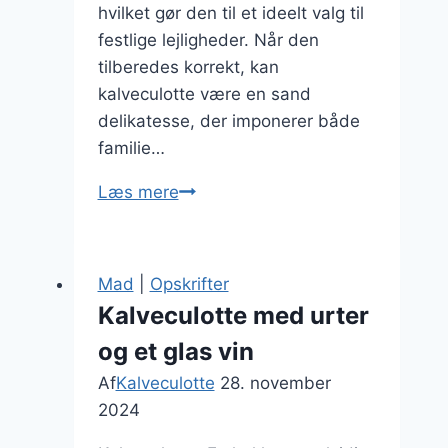
hvilket gør den til et ideelt valg til
festlige lejligheder. Når den
tilberedes korrekt, kan
kalveculotte være en sand
delikatesse, der imponerer både
familie…
Kalveculotte
Læs mere
til
søndagsmiddag
med
Mad
|
Opskrifter
gulerødder
Kalveculotte med urter
og et glas vin
Af
Kalveculotte
28. november
2024