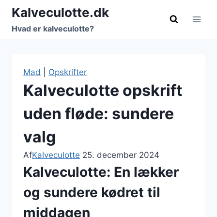
Fortsæt
Kalveculotte.dk
til
Hvad er kalveculotte?
indhold
Mad
|
Opskrifter
Kalveculotte opskrift
uden fløde: sundere
valg
Af
Kalveculotte
25. december 2024
Kalveculotte: En lækker
og sundere kødret til
middagen