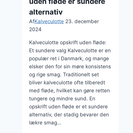
uden fløde er sundere
vin
alternativ
Af
Kalveculotte
23. december
2024
Kalveculotte opskrift uden fløde:
Et sundere valg Kalveculotte er en
populær ret i Danmark, og mange
elsker den for sin møre konsistens
og rige smag. Traditionelt set
bliver kalveculotte ofte tilberedt
med fløde, hvilket kan gøre retten
tungere og mindre sund. En
opskrift uden fløde er et sundere
alternativ, der stadig bevarer den
lækre smag…