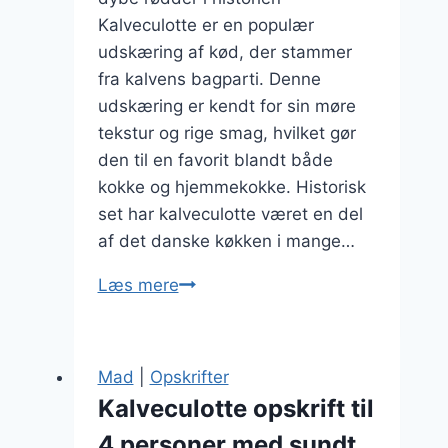
Kalveculotte er en populær
udskæring af kød, der stammer
fra kalvens bagparti. Denne
udskæring er kendt for sin møre
tekstur og rige smag, hvilket gør
den til en favorit blandt både
kokke og hjemmekokke. Historisk
set har kalveculotte været en del
af det danske køkken i mange…
Kalveculotte
Læs mere
med
rosmarin
og
Mad
|
Opskrifter
timian:
Kalveculotte opskrift til
Aromatiske
4 personer med sundt
urter