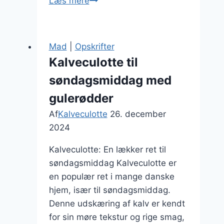
Kalveculotte
Læs mere
opskrift
til
4
Mad
|
Opskrifter
personer
Kalveculotte til
med
søndagsmiddag med
sundt
tilbehør
gulerødder
Af
Kalveculotte
26. december
2024
Kalveculotte: En lækker ret til
søndagsmiddag Kalveculotte er
en populær ret i mange danske
hjem, især til søndagsmiddag.
Denne udskæring af kalv er kendt
for sin møre tekstur og rige smag,