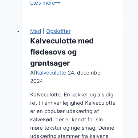
Kalveculotte
Læs mere
opskrift
uden
fløde
Mad
|
Opskrifter
er
Kalveculotte med
sundere
flødesovs og
alternativ
grøntsager
Af
Kalveculotte
24. december
2024
Kalveculotte: En lækker og alsidig
ret til enhver lejlighed Kalveculotte
er en populær udskæring af
kalvekød, der er kendt for sin
møre tekstur og rige smag. Denne
udskæring stammer fra kalvens