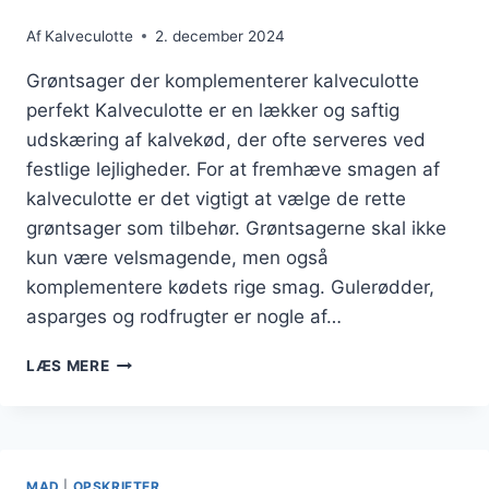
Af
Kalveculotte
2. december 2024
Grøntsager der komplementerer kalveculotte
perfekt Kalveculotte er en lækker og saftig
udskæring af kalvekød, der ofte serveres ved
festlige lejligheder. For at fremhæve smagen af
kalveculotte er det vigtigt at vælge de rette
grøntsager som tilbehør. Grøntsagerne skal ikke
kun være velsmagende, men også
komplementere kødets rige smag. Gulerødder,
asparges og rodfrugter er nogle af…
GRØNTSAGER
LÆS MERE
DER
PASSER
TIL
KALVECULOTTE
MAD
|
OPSKRIFTER