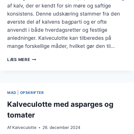
af kalv, der er kendt for sin møre og saftige
konsistens. Denne udskæring stammer fra den
øverste del af kalvens bagparti og er ofte
anvendt i både hverdagsretter og festlige
anledninger. Kalveculotte kan tilberedes på
mange forskellige måder, hvilket gør den til…
KALVECULOTTE
LÆS MERE
MED
TIMIAN
OG
SMØR
FOR
MAD
|
OPSKRIFTER
EKSTRA
SAFTIGHED
Kalveculotte med asparges og
tomater
Af
Kalveculotte
26. december 2024