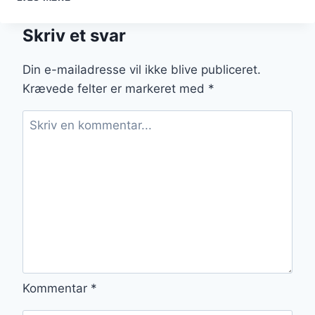
TIL
SØNDAGSMIDDAG
Skriv et svar
MED
FAMILIEVENNER
Din e-mailadresse vil ikke blive publiceret.
Krævede felter er markeret med
*
Kommentar
*