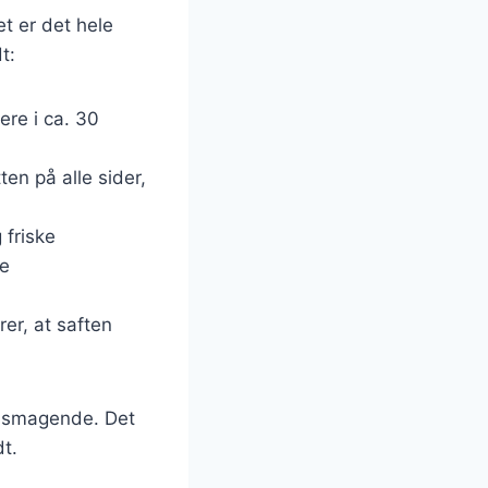
t er det hele
t:
ere i ca. 30
ten på alle sider,
 friske
de
rer, at saften
velsmagende. Det
dt.