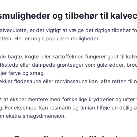
muligheder og tilbehør til kalvec
lveculotte, er det vigtigt at vælge det rigtige tilbehør fo
tten. Her er nogle populære muligheder:
de bagte, kogte eller kartoffelmos fungerer godt til kalv
 Ristede eller dampede grøntsager som gulerødder, brocc
øjer farve og smag.
ækker flødesauce eller rødvinssauce kan løfte retten til 
t at eksperimentere med forskellige krydderier og urter f
g. For eksempel kan rosmarin og timian tilføje en dejlig
 en ekstra smagsdimension.