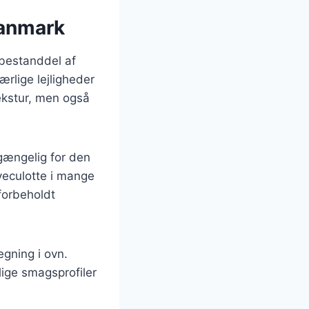
Danmark
 bestanddel af
ærlige lejligheder
ekstur, men også
lgængelig for den
lveculotte i mange
forbeholdt
egning i ovn.
lige smagsprofiler