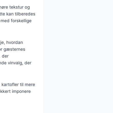
møre tekstur og
otte kan tilberedes
 med forskellige
je, hvordan
for gæsternes
, der
de vinvalg, der
kartofler til mere
sikkert imponere