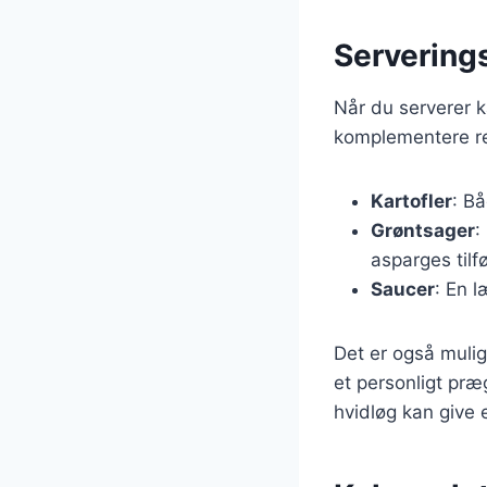
Serverings
Når du serverer ka
komplementere re
Kartofler
: Bå
Grøntsager
:
asparges tilf
Saucer
: En l
Det er også mulig
et personligt præ
hvidløg kan give