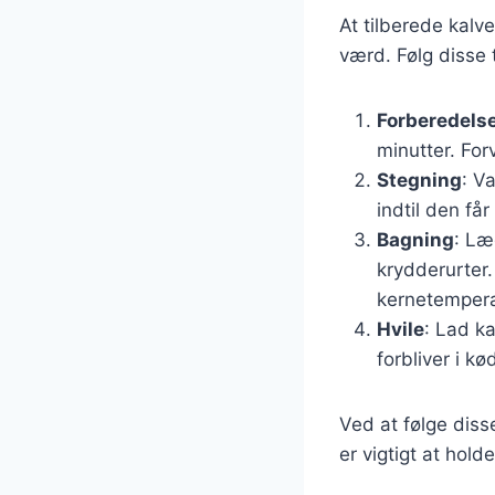
At tilberede kalv
værd. Følg disse t
Forberedels
minutter. For
Stegning
: V
indtil den få
Bagning
: Læ
krydderurter.
kernetempera
Hvile
: Lad ka
forbliver i kø
Ved at følge diss
er vigtigt at hol