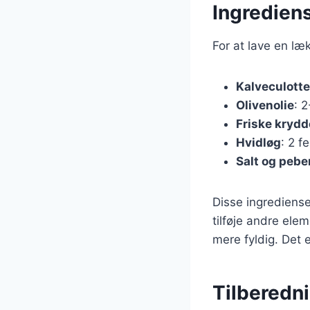
Ingrediens
For at lave en læ
Kalveculotte
Olivenolie
: 2
Friske krydd
Hvidløg
: 2 f
Salt og pebe
Disse ingrediens
tilføje andre ele
mere fyldig. Det 
Tilberedni