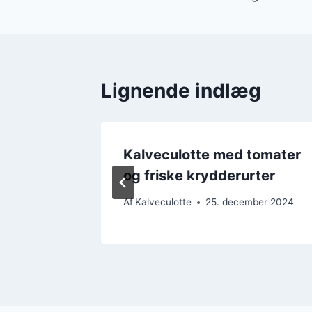
Lignende indlæg
il
Kalveculotte med tomater
og friske krydderurter
ber 2024
Af
Kalveculotte
25. december 2024