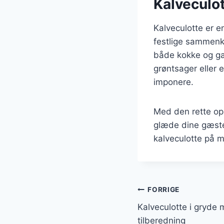
Kalveculot
Kalveculotte er en
festlige sammenko
både kokke og gæ
grøntsager eller 
imponere.
Med den rette ops
glæde dine gæste
kalveculotte på m
Indlægsnavi
FORRIGE
Kalveculotte i gryde
tilberedning