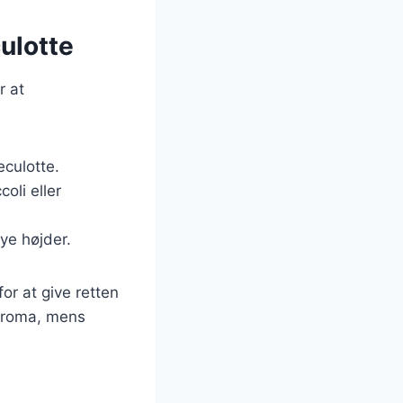
ulotte
r at
eculotte.
oli eller
nye højder.
or at give retten
 aroma, mens