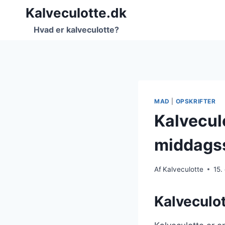
Fortsæt
Kalveculotte.dk
til
Hvad er kalveculotte?
indhold
MAD
|
OPSKRIFTER
Kalveculo
middags
Af
Kalveculotte
15.
Kalveculot