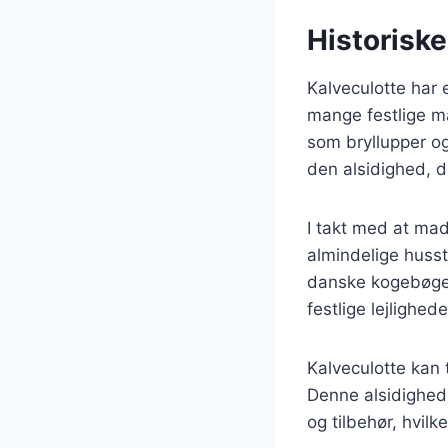
Historiske
Kalveculotte har 
mange festlige mål
som bryllupper og
den alsidighed, de
I takt med at mad
almindelige husst
danske kogebøger 
festlige lejlighe
Kalveculotte kan t
Denne alsidighed 
og tilbehør, hvil