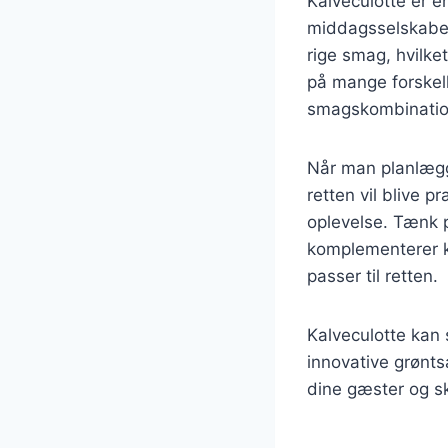
Kalveculotte er en
middagsselskaber 
rige smag, hvilket
på mange forskell
smagskombination
Når man planlægge
retten vil blive 
oplevelse. Tænk p
komplementerer k
passer til retten.
Kalveculotte kan s
innovative grønts
dine gæster og 