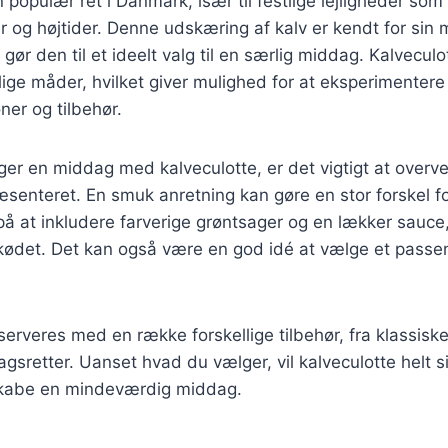
 populær ret i Danmark, især til festlige lejligheder som
og højtider. Denne udskæring af kalv er kendt for sin 
 gør den til et ideelt valg til en særlig middag. Kalvecul
ige måder, hvilket giver mulighed for at eksperimentere
er og tilbehør.
r en middag med kalveculotte, er det vigtigt at overve
præsenteret. En smuk anretning kan gøre en stor forskel 
å at inkludere farverige grøntsager og en lækker sauce
ødet. Det kan også være en god idé at vælge et passen
erveres med en række forskellige tilbehør, fra klassiske 
agsretter. Uanset hvad du vælger, vil kalveculotte helt 
skabe en mindeværdig middag.