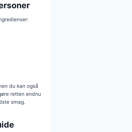
personer
ingredienser:
 men du kan også
 gøre retten endnu
edste smag.
uide