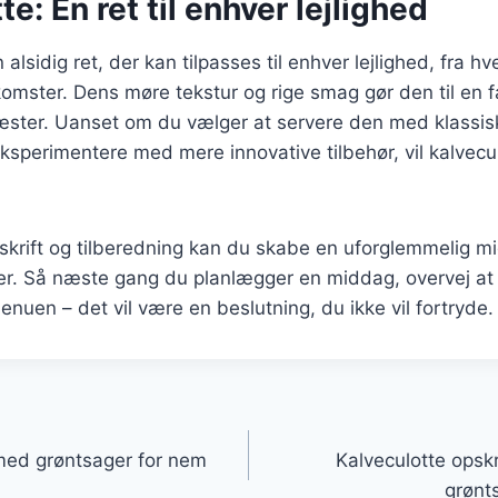
te: En ret til enhver lejlighed
 alsidig ret, der kan tilpasses til enhver lejlighed, fra 
mster. Dens møre tekstur og rige smag gør den til en f
ster. Uanset om du vælger at servere den med klassisk
eksperimentere med mere innovative tilbehør, vil kalvecul
krift og tilberedning kan du skabe en uforglemmelig mi
r. Så næste gang du planlægger en middag, overvej at 
enuen – det vil være en beslutning, du ikke vil fortryde.
gation
 med grøntsager for nem
Kalveculotte opsk
grønts