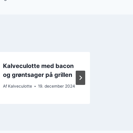
Kalveculotte med bacon
Kalvec
og grøntsager på grillen
og flød
Af
Kalveculotte
19. december 2024
Af
Kalvecul