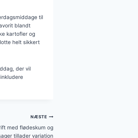
hverdagsmiddage til
avorit blandt
e kartofler og
otte helt sikkert
ddag, der vil
inkludere
NÆSTE
rift med flødeskum og
ager tillader variation