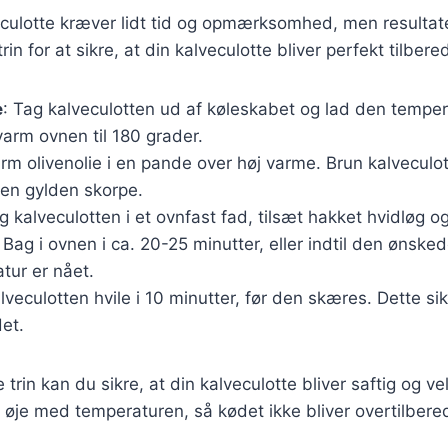
eculotte kræver lidt tid og opmærksomhed, men resultate
rin for at sikre, at din kalveculotte bliver perfekt tilbered
e
: Tag kalveculotten ud af køleskabet og lad den temper
varm ovnen til 180 grader.
arm olivenolie i en pande over høj varme. Brun kalveculot
r en gylden skorpe.
g kalveculotten i et ovnfast fad, tilsæt hakket hvidløg og
 Bag i ovnen i ca. 20-25 minutter, eller indtil den ønske
tur er nået.
lveculotten hvile i 10 minutter, før den skæres. Dette sik
det.
e trin kan du sikre, at din kalveculotte bliver saftig og 
de øje med temperaturen, så kødet ikke bliver overtilbere