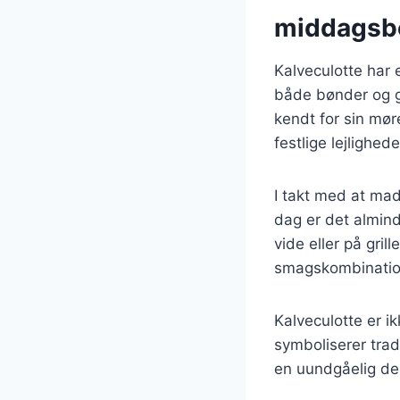
middagsb
Kalveculotte har 
både bønder og g
kendt for sin mør
festlige lejlighed
I takt med at madl
dag er det almin
vide eller på gril
smagskombination
Kalveculotte er i
symboliserer trad
en uundgåelig de