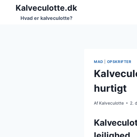
Fortsæt
Kalveculotte.dk
til
Hvad er kalveculotte?
indhold
MAD
|
OPSKRIFTER
Kalveculo
hurtigt
Af
Kalveculotte
2. 
Kalveculot
lejlighed