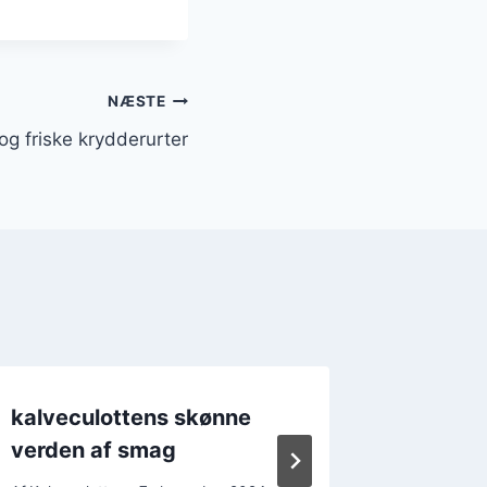
NÆSTE
g friske krydderurter
kalveculottens skønne
Kalvecu
verden af smag
krydde