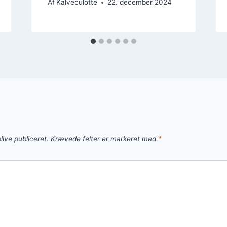
Af
Kalveculotte
22. december 2024
live publiceret.
Krævede felter er markeret med
*