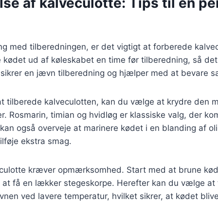
se af kalveculotte: Tips til en pe
ng med tilberedningen, er det vigtigt at forberede kalvec
 kødet ud af køleskabet en time før tilberedning, så det
sikrer en jævn tilberedning og hjælper med at bevare s
l at tilberede kalveculotten, kan du vælge at krydre den 
er. Rosmarin, timian og hvidløg er klassiske valg, der k
an også overveje at marinere kødet i en blanding af ol
tilføje ekstra smag.
eculotte kræver opmærksomhed. Start med at brune kø
 at få en lækker stegeskorpe. Herefter kan du vælge at
vnen ved lavere temperatur, hvilket sikrer, at kødet blive