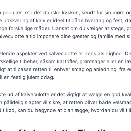
n populær ret i det danske køkken, kendt for sin møre og
 udskæring af kalv er ideel til både hverdag og fest, d
ge forskellige måder. Uanset om du vælger at stege, gril
kalveculotte altid imponere dine gæster og familie med s
talende aspekter ved kalveculotte er dens alsidighed. D
kellige tilbehør, såsom kartofler, grøntsager eller en l
igt at tilpasse retten til enhver smag og anledning, fra e
 en festlig julemiddag.
te ud af kalveculotte er det vigtigt at vælge en god kvali
n pålidelig slagter vil sikre, at retten bliver både velsm
dit kød, kan du begynde at planlægge, hvordan du vil ti