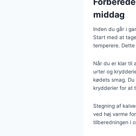
Forberedel
middag
Inden du går i ga
Start med at tage
temperere. Dette 
Når du er klar ti
urter og krydderi
kødets smag. Du k
krydderier for at 
Stegning af kalv
ved høj varme for
tilberedningen i o