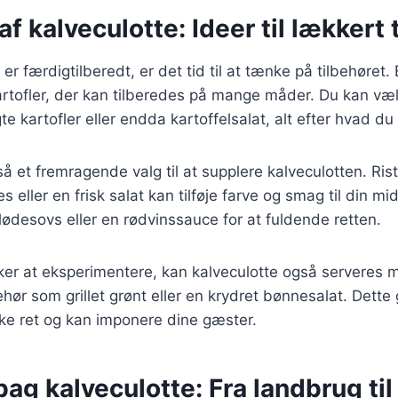
af kalveculotte: Ideer til lækkert 
er færdigtilberedt, er det tid til at tænke på tilbehøret. 
rtofler, der kan tilberedes på mange måder. Du kan væl
e kartofler eller endda kartoffelsalat, alt efter hvad du
å et fremragende valg til at supplere kalveculotten. Ris
eller en frisk salat kan tilføje farve og smag til din mi
flødesovs eller en rødvinssauce for at fuldende retten.
ker at eksperimentere, kan kalveculotte også serveres
behør som grillet grønt eller en krydret bønnesalat. Dett
ske ret og kan imponere dine gæster.
bag kalveculotte: Fra landbrug til