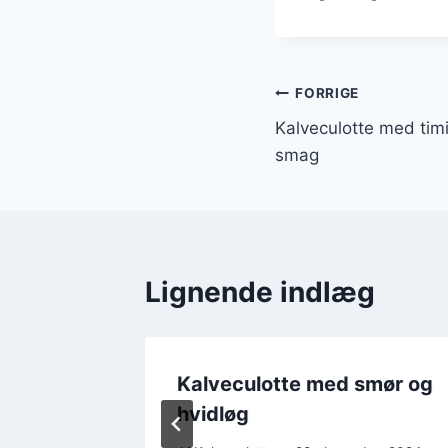
Indlægsnavi
FORRIGE
Kalveculotte med timi
smag
Lignende indlæg
geso
Kalveculotte med smør og
hvidløg