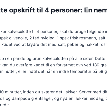
te opskrift til 4 personer: En ne
kker kalveculotte til 4 personer, skal du bruge følgende 
spsk olivenolie, 2 fed hvidløg, 1 spsk frisk rosmarin, salt
 kødet ved at krydre det med salt, peber og hakket ros
op i en pande og brun kalveculotten på alle sider. Dette 
r kan du overføre kødet til en forvarmet ovn ved 180 gr
 minutter, eller indtil det når en indre temperatur på 58
10 minutter, inden du skærer det i skiver. Server med dit 
os og dampede grøntsager, og nyd en lækker middag, 
erede.