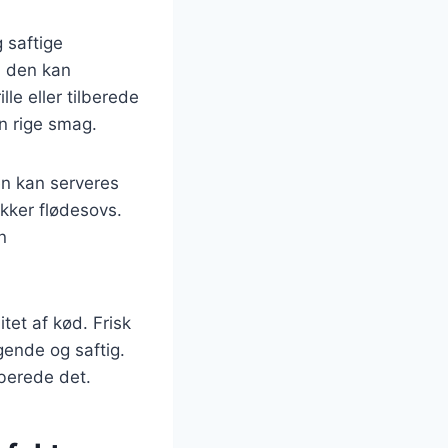
 saftige
a den kan
le eller tilberede
in rige smag.
en kan serveres
ækker flødesovs.
n
tet af kød. Frisk
agende og saftig.
lberede det.