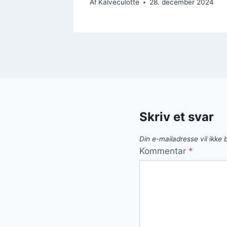
ber 2024
Af
Kalveculotte
28. december 2024
Skriv et svar
Din e-mailadresse vil ikke b
Kommentar
*