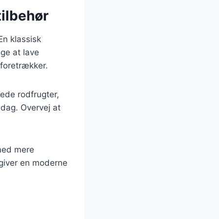
tilbehør
En klassisk
ge at lave
 foretrækker.
tede rodfrugter,
ddag. Overvej at
 med mere
e giver en moderne