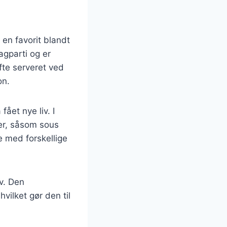
 en favorit blandt
gparti og er
fte serveret ved
on.
ået nye liv. I
er, såsom sous
re med forskellige
v. Den
ilket gør den til