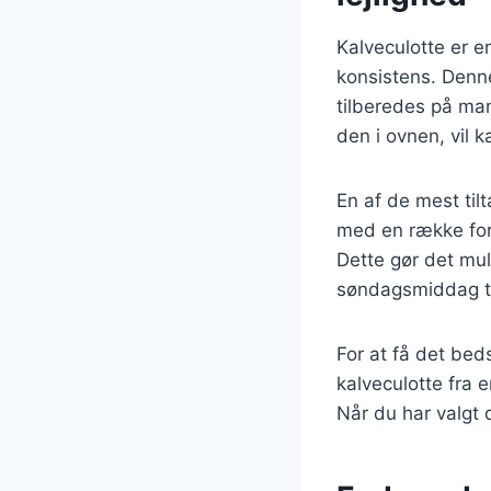
Kalveculotte er e
konsistens. Denne
tilberedes på man
den i ovnen, vil 
En af de mest til
med en række fors
Dette gør det mul
søndagsmiddag til
For at få det beds
kalveculotte fra e
Når du har valgt 