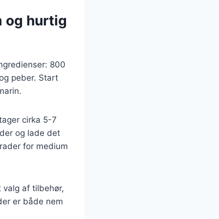
m og hurtig
ingredienser: 800
 og peber. Start
marin.
tager cirka 5-7
ader og lade det
 grader for medium
valg af tilbehør,
der er både nem