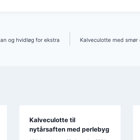
gation
an og hvidløg for ekstra
Kalveculotte med smør o
Kalveculotte til
nytårsaften med perlebyg