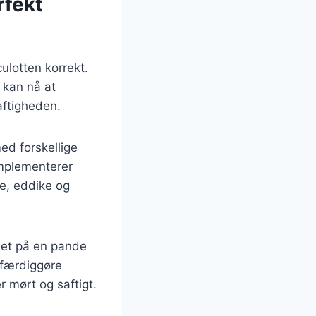
rfekt
ulotten korrekt.
 kan nå at
aftigheden.
med forskellige
omplementerer
ie, eddike og
det på en pande
 færdiggøre
r mørt og saftigt.