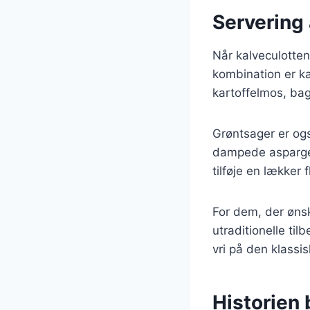
Servering 
Når kalveculotten 
kombination er ka
kartoffelmos, bagt
Grøntsager er ogs
dampede asparges 
tilføje en lækker 
For dem, der øns
utraditionelle til
vri på den klassi
Historien 