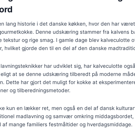
ord
en lang historie i det danske køkken, hvor den har været
ourmetkokke. Denne udskæring stammer fra kalvens ba
e tekstur og rige smag. I gamle dage blev kalveculotte o
er, hvilket gjorde den til en del af den danske madtraditi
avningsteknikker har udviklet sig, har kalveculotte også f
deligt at se denne udskæring tilberedt på moderne måd
len. Dette har gjort det muligt for kokke at eksperimente
er og tilberedningsmetoder.
kke kun en lækker ret, men også en del af dansk kulturar
itionel madlavning og samvær omkring middagsbordet, hv
l af mange familiers festmåltider og hverdagsmiddage.