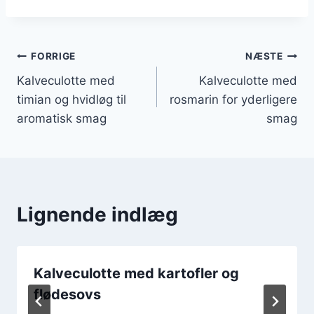
Indlægsnavigation
FORRIGE
NÆSTE
Kalveculotte med
Kalveculotte med
timian og hvidløg til
rosmarin for yderligere
aromatisk smag
smag
Lignende indlæg
Kalveculotte med kartofler og
flødesovs