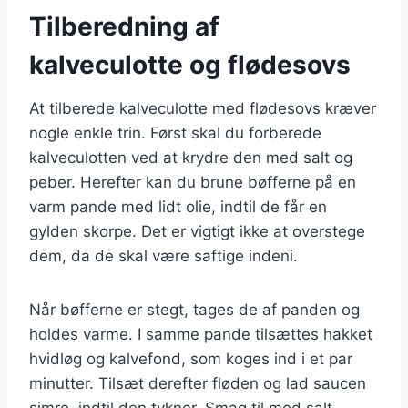
Tilberedning af
kalveculotte og flødesovs
At tilberede kalveculotte med flødesovs kræver
nogle enkle trin. Først skal du forberede
kalveculotten ved at krydre den med salt og
peber. Herefter kan du brune bøfferne på en
varm pande med lidt olie, indtil de får en
gylden skorpe. Det er vigtigt ikke at overstege
dem, da de skal være saftige indeni.
Når bøfferne er stegt, tages de af panden og
holdes varme. I samme pande tilsættes hakket
hvidløg og kalvefond, som koges ind i et par
minutter. Tilsæt derefter fløden og lad saucen
simre, indtil den tykner. Smag til med salt,