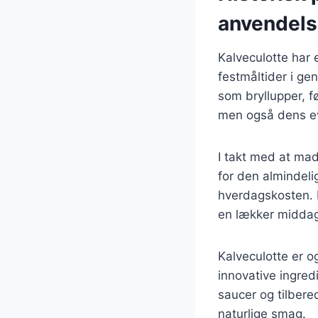
anvendel
Kalveculotte har 
festmåltider i gen
som bryllupper, f
men også dens ev
I takt med at mad
for den almindeli
hverdagskosten. M
en lækker middag, 
Kalveculotte er 
innovative ingred
saucer og tilbere
naturlige smag.