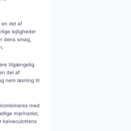
 en del af
lige lejligheder
kun dens smag,
n.
ere tilgængelig
en del af
g nem løsning til
te kombineres med
ellige marinader,
r kalveculottens