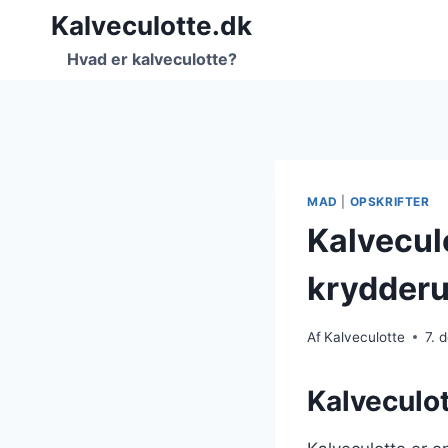
Fortsæt
Kalveculotte.dk
til
Hvad er kalveculotte?
indhold
MAD
|
OPSKRIFTER
Kalvecul
krydderu
Af
Kalveculotte
7. 
Kalveculot