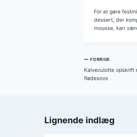
For at gøre fest
dessert, der komp
mousse, kan være
Indlægsnavi
FORRIGE
Kalveculotte opskrif
flødesovs
Lignende indlæg