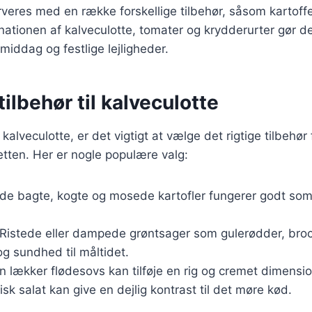
veres med en række forskellige tilbehør, såsom kartoffel
nationen af kalveculotte, tomater og krydderurter gør det 
middag og festlige lejligheder.
ilbehør til kalveculotte
alveculotte, er det vigtigt at vælge det rigtige tilbehør 
tten. Her er nogle populære valg:
åde bagte, kogte og mosede kartofler fungerer godt som t
 Ristede eller dampede grøntsager som gulerødder, broc
 og sundhed til måltidet.
En lækker flødesovs kan tilføje en rig og cremet dimension
risk salat kan give en dejlig kontrast til det møre kød.