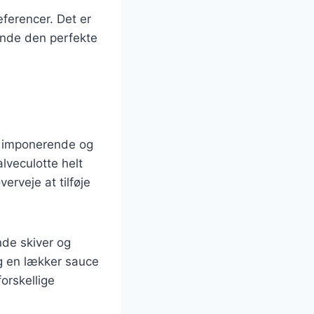
æferencer. Det er
finde den perfekte
er imponerende og
alveculotte helt
erveje at tilføje
nde skiver og
og en lækker sauce
forskellige