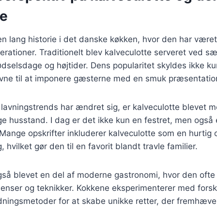
se
en lang historie i det danske køkken, hvor den har været
erationer. Traditionelt blev kalveculotte serveret ved sær
ødselsdage og højtider. Dens popularitet skyldes ikke 
ne til at imponere gæsterne med en smuk præsentatio
lavningstrends har ændret sig, er kalveculotte blevet m
ge husstand. I dag er det ikke kun en festret, men også 
ange opskrifter inkluderer kalveculotte som en hurtig o
hvilket gør den til en favorit blandt travle familier.
også blevet en del af moderne gastronomi, hvor den of
ienser og teknikker. Kokkene eksperimenterer med forsk
dningsmetoder for at skabe unikke retter, der fremhæve