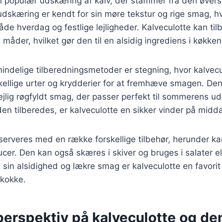
n populær udskæring af kalv, der stammer fra den øverst
dskæring er kendt for sin møre tekstur og rige smag, hvi
 både hverdag og festlige lejligheder. Kalveculotte kan ti
måder, hvilket gør den til en alsidig ingrediens i køkken
indelige tilberedningsmetoder er stegning, hvor kalvec
ellige urter og krydderier for at fremhæve smagen. Den 
dejlig røgfyldt smag, der passer perfekt til sommerens u
n tilberedes, er kalveculotte en sikker vinder på midd
serveres med en række forskellige tilbehør, herunder kar
cer. Den kan også skæres i skiver og bruges i salater ell
sin alsidighed og lækre smag er kalveculotte en favori
kokke.
perspektiv på kalveculotte og de