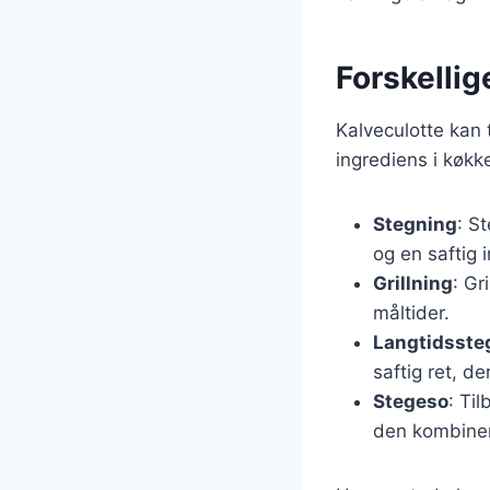
Forskellig
Kalveculotte kan 
ingrediens i køk
Stegning
: S
og en saftig 
Grillning
: Gr
måltider.
Langtidsste
saftig ret, d
Stegeso
: Ti
den kombiner