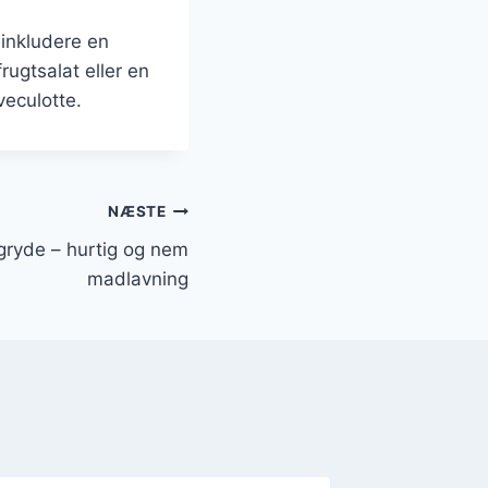
inkludere en
rugtsalat eller en
eculotte.
NÆSTE
 gryde – hurtig og nem
madlavning