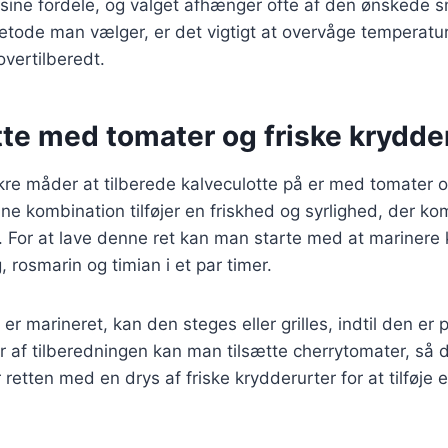
sine fordele, og valget afhænger ofte af den ønskede s
tode man vælger, er det vigtigt at overvåge temperature
overtilberedt.
tte med tomater og friske krydde
re måder at tilberede kalveculotte på er med tomater o
ne kombination tilføjer en friskhed og syrlighed, der k
 For at lave denne ret kan man starte med at marinere k
g, rosmarin og timian i et par timer.
er marineret, kan den steges eller grilles, indtil den er p
r af tilberedningen kan man tilsætte cherrytomater, så d
 retten med en drys af friske krydderurter for at tilføje