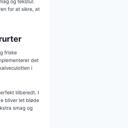
mag og tekstur.
n for at sikre, at
rurter
g friske
omplementerer det
alveculotten i
erfekt tilberedt. I
e bliver let bløde
 ekstra smag og