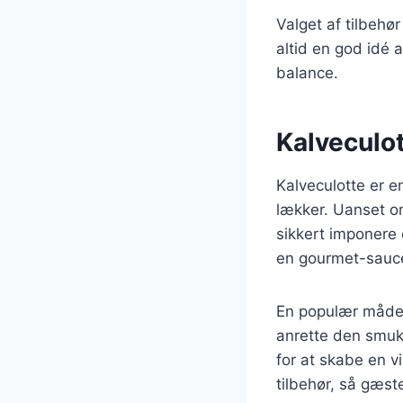
Valget af tilbehø
altid en god idé 
balance.
Kalveculott
Kalveculotte er e
lækker. Uanset om 
sikkert imponere 
en gourmet-sauce
En populær måde a
anrette den smukt
for at skabe en vi
tilbehør, så gæst