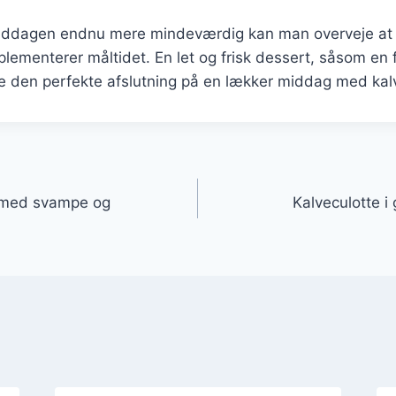
middagen endnu mere mindeværdig kan man overveje at 
lementerer måltidet. En let og frisk dessert, såsom en f
 den perfekte afslutning på en lækker middag med kalv
gation
t med svampe og
Kalveculotte i