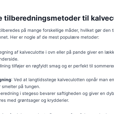
e tilberedningsmetoder til kalvec
tilberedes på mange forskellige måder, hvilket gør den ti
kenet. Her er nogle af de mest populære metoder:
tegning af kalveculotte i ovn eller på pande giver en læk
inderside.
illning tilføjer en røgfyldt smag og er perfekt til somme
gning
: Ved at langtidsstege kalveculotten opnår man e
er smelter på tungen.
lberedning i stegeso bevarer saftigheden og giver en dy
es med grøntsager og krydderier.