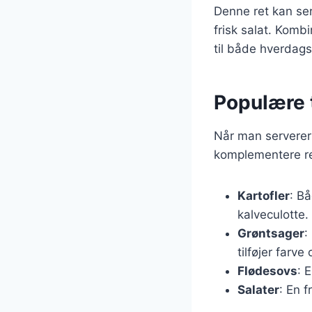
Denne ret kan ser
frisk salat. Kombi
til både hverdags
Populære t
Når man serverer k
komplementere re
Kartofler
: B
kalveculotte.
Grøntsager
:
tilføjer farve
Flødesovs
: 
Salater
: En f