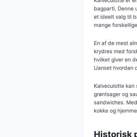
Kalveculotte er e
bagparti. Denne u
et ideelt valg til
mange forskellige 
En af de mest alm
krydres med forsk
hvilket giver en 
Uanset hvordan de
Kalveculotte kan 
grøntsager og sau
sandwiches. Med 
kokke og hjemme
Historisk 