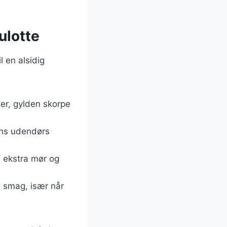
ulotte
l en alsidig
ker, gylden skorpe
rens udendørs
n ekstra mør og
b smag, især når