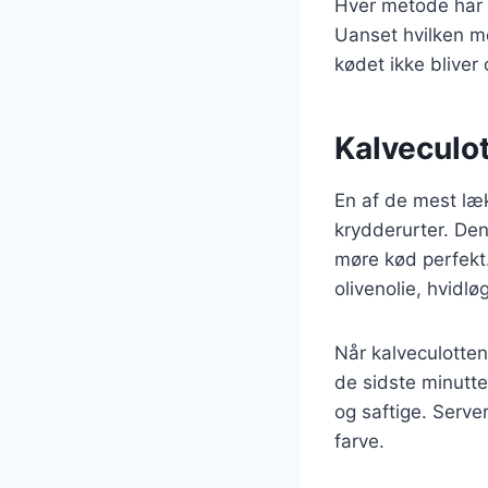
Hver metode har 
Uanset hvilken me
kødet ikke bliver 
Kalveculo
En af de mest læk
krydderurter. Den
møre kød perfekt.
olivenolie, hvidlø
Når kalveculotten 
de sidste minutte
og saftige. Server
farve.