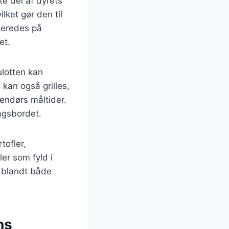
e del af dyrets
lket gør den til
lberedes på
et.
ulotten kan
kan også grilles,
dendørs måltider.
agsbordet.
tofler,
er som fyld i
t blandt både
ns