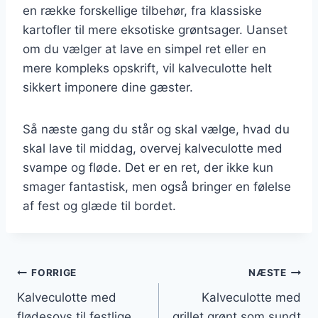
en række forskellige tilbehør, fra klassiske
kartofler til mere eksotiske grøntsager. Uanset
om du vælger at lave en simpel ret eller en
mere kompleks opskrift, vil kalveculotte helt
sikkert imponere dine gæster.
Så næste gang du står og skal vælge, hvad du
skal lave til middag, overvej kalveculotte med
svampe og fløde. Det er en ret, der ikke kun
smager fantastisk, men også bringer en følelse
af fest og glæde til bordet.
Indlægsnavigation
FORRIGE
NÆSTE
Kalveculotte med
Kalveculotte med
flødesovs til festlige
grillet grønt som sundt